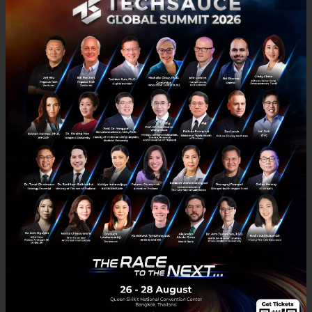
764
News
จีน
mRNA
China
Vaccine
รวมข้อมูลรายชื่อโรงพยาบาล เปิด จองฉีดวัคซีน Moderna
หลายโรงพยาบาลเอกชนเริ่มได้มีการเปิดให้จองวัคซีน mRNA อย่าง