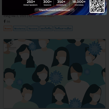
Moderna เป็นที่เรียบร้อยแล้ว โดยในบทความนี้ Techauce ได้รวบรวม
ข้อมูล ของโรงพยาบาลต่าง ๆ ที่ได้เปิดให้จองวัคซีนทางเลือกตัว...
กรกฎาคม 2, 2021
| By
Techsauce Team
58
News
Moderna
Vaccine
จองวัคซีน
วัคซีนทางเลือก