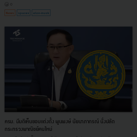
0
News
spacex
elon-musk
ครม. มีมติเห็นชอบแต่งตั้ง พูนพงษ์ นัยนาภากรณ์ นั่งปลัด
กระทรวงพาณิชย์คนใหม่