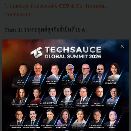
1. คุณอรนุช เลิศสุวรรณกิจ CEO & Co-founder,
Techsauce
Class 1: วางกลยุทธ์ธุรกิจยั่งยืนด้วย AI
×
โจทย์และความท้าทายปัจจุบันของธุรกิจ ในภาคการ
บริการทั้ง F&B และธุรกิจสายสุขภาพ
การเปลี่ยน Insight ให้กลายเป็นกลยุทธ์ธุรกิจ
แนวทางการมองหาโอกาสใหม่ และสร้าง New S-
Curve ด้วย AI Technology
Success Cases ในกลุ่มอุตสาหกรรมเป้าหมาย
โครงการ SIP UOB 2026
2. คุณชลธิชา แสงพันธุ์ AI & Data Evangelist,
Techsauce Fellow