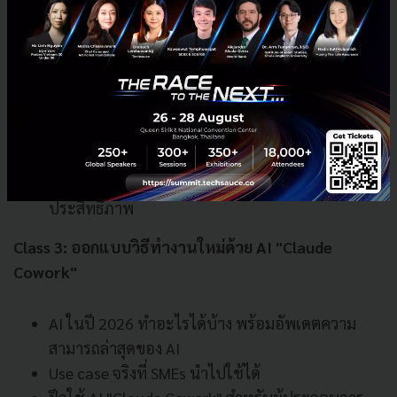
Class 2: เข้าใจ Data ตั้งแต่ต้น
เปลี่ยนมุมมองการใช้ Data เมื่อ Data คือทรัพยากร
ของธุรกิจ ไม่ใช่แค่ตัวเลข
เข้าใจแหล่งข้อมูลสำคัญในธุรกิจ ตั้งแต่การดำเนิน
งาน ลูกค้า ไปจนถึง Supply Chain
วิธีเตรียม Data เพื่อใช้งานกับ AI ได้เต็ม
ประสิทธิภาพ
Class 3: ออกแบบวิธีทำงานใหม่ด้วย AI "Claude
Cowork"
AI ในปี 2026 ทำอะไรได้บ้าง พร้อมอัพเดตความ
สามารถล่าสุดของ AI
Use case จริงที่ SMEs นำไปใช้ได้