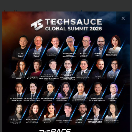
News
Survey
Startitup
Start it Up Conference
×
No comment