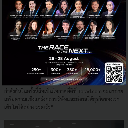
บริโภคมากขึ้น
ช่วยนำพากลุ่ม TCC Group เข้าสู่โลกออนไลน์
เป็นพันธมิตรกับ Marketplace ระดับโลก
สนับสนุนนำพาสินค้าและธุรกิจไทยสู่ตลาดโลก
(ประชารัฐ)
ผนึกกำลังบริษัทไทยด้วยกันด้านดิจิตอล
คุณมาวุตกล่าวว่า "สำหรับการร่วมผนึกกับ Tarad.com นั้น
เป็นเพราะเรามองเห็นในศักยภาพของ Tarad.com โดย
เฉพาะจุดแข็งทางด้านธุรกิจ e-commerce ที่เป็นเจ้าแรก
รวมถึงความเชื่อมั่นในทีมบริหารของบริษัท ซึ่งการผนึก
กำลังกันในครั้งนี้ถือเป็นโอกาสที่ดีที่ Tarad.com จะมาช่วย
เสริมความแข็งแกร่งของบริษัทและส่งผลให้ธุรกิจของเรา
เติบโตได้อย่าง รวดเร็ว”