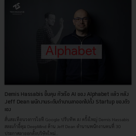
Demis Hassabis ขึ้นคุม หัวเรือ AI ของ Alphabet แล้ว หลัง
Jeff Dean พนักงานระดับตำนานลาออกไปตั้ง Startup ของตัว
เอง
สั่นสะเทือนวงการไอที Google ปรับทัพ AI ครั้งใหญ่ Demis Hassabis
สละเก้าอี้คุม DeepMind ด้าน Jeff Dean ตำนานพนักงานคนที่ 30
ประกาศลาออกตั้งบริษัทใหม่...