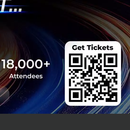
น Tech Gateway
วมกันภายในปี 2030
รดึงดูดบุคลากรที่
น รวมทั้งยังผลัก
ในการขับเคลื่อน
ลงทุนหมุนเวียน
าร ตลอดจนภาคสังคม
ลื่อนประเทศไทยสู่