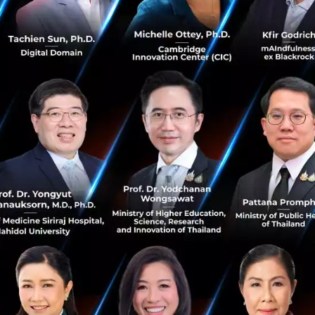
รรวงทอง รัฐมนตรีว่าการกระทรวงดิจิทัลเพื่อเศรษฐกิจและส
ริมการพัฒนาเทคโนโลยี โดยเฉพาะ AI ในประเทศเป็นสิ่งสำคัญใน
พัฒนาอย่างยั่งยืนเท่าเทียมอุตสหกรรมของโลก ล่าสุดกระทรวงดิ
ำเนินแผนการ The Growth Engine of Thailand ที่วางไว้เพื่อเ
ตสาหกรรมดิจิทัลสตาร์ทอัพไทยไม่ว่าจะเป็น การสร้างแพลตฟอร
tal Startup Nation), การสร้างกองทุนดิจิทัลสตาร์ทอัพเพื่อสน
 กับภาคเอกชน, ส่งเสริมบัญชีบริการดิจิทัล ซึ่งรวมถึงการสนั
uce ที่ได้มีการทำความร่วมมือระหว่าง สำนักงานส่งเสริมเศรษฐ
ยพันธมิตรในการผลักดันให้ประเทศไทยเป็น Tech Gateway ของภ
ะตูแห่งโอกาส ที่จะช่วยทำให้เกิดการดึงดูดเงินทุนจากต่างประเท
วามสำคัญอย่างยิ่งต่อทั้งภาครัฐ ภาคเอกชนไทย องค์กรระหว่า
ตทางเศรษฐกิจและการพัฒนาดิจิทัลในประเทศไทยและภูมิภาคเอ
งยืน”