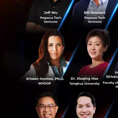
คุณประเสริฐ จันท
“ปัจจุบันการส่งเส
ประเทศไทยไปสู่การ
และสังคม ได้มีการด
ในการแข่งขันของอุ
สตาร์ทอัพไทย (Digi
แบบ Co-Investment
Gateway ของ Techsa
พร้อมด้วยเครือข่า
ออกเฉียงใต้ เป็นปร
ประเทศไทย ซึ่งมีค
0
ส่วน จากการเติบโ
ใต้ในอนาคตอย่างยั่