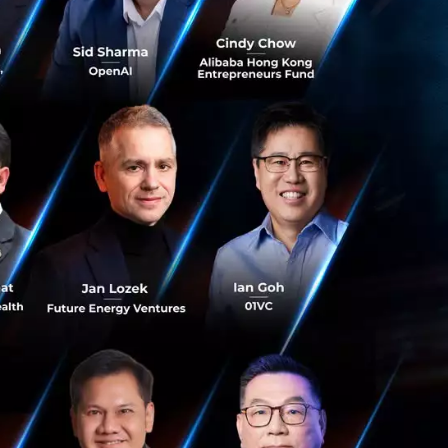
ังคม
กล่าวว่า
การขับเคลื่อน
จิทัลเพื่อเศรษฐกิจ
พิ่มขีดความสามารถ
์มการส่งเสริม
ับสนุนนักลงทุนในรูป
บสนุนโครงการ Tech
กิจดิจิทัล (depa)
ูมิภาคเอเชียตะวัน
ศเข้ามายัง
งประเทศ และทุกภาค
เชียตะวันออกเฉียง