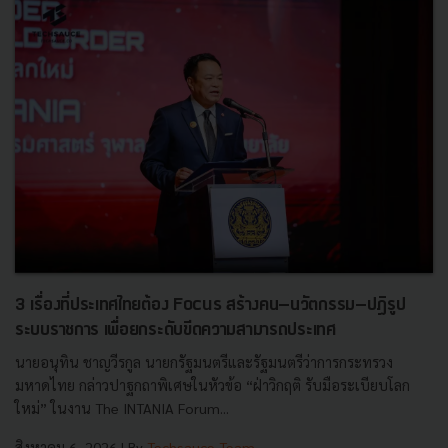
3 เรื่องที่ประเทศไทยต้อง Focus สร้างคน–นวัตกรรม–ปฏิรูป
ระบบราชการ เพื่อยกระดับขีดความสามารถประเทศ
นายอนุทิน ชาญวีรกูล นายกรัฐมนตรีและรัฐมนตรีว่าการกระทรวง
มหาดไทย กล่าวปาฐกถาพิเศษในหัวข้อ “ฝ่าวิกฤติ รับมือระเบียบโลก
ใหม่” ในงาน The INTANIA Forum...
สิงหาคม 6, 2026
| By
Techsauce Team