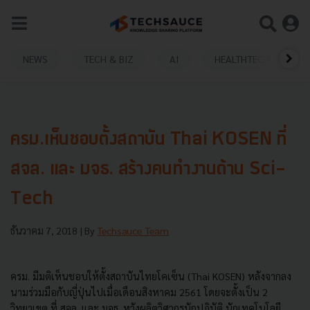
NEWS
TECH & BIZ
AI
HEALTHTECH
ครม.เห็นชอบตั้งสถาบัน Thai KOSEN ที่
สจล. และ มจธ. สร้างคนทำงานด้าน Sci-
Tech
ธันวาคม 7, 2018
| By
Techsauce Team
ครม. มีมติเห็นชอบให้ตั้งสถาบันไทยโคเซ็น (Thai KOSEN) หลังจากลง
นามร่วมมือกับญี่ปุ่นไปเมื่อเดือนสิงหาคม 2561 โดยจะตั้งเป็น 2
วิทยาเขต ที่ สจล. และ มจธ. หวังผลิตวิศวกรนักปฏิบัติ นักเทคโนโลยี