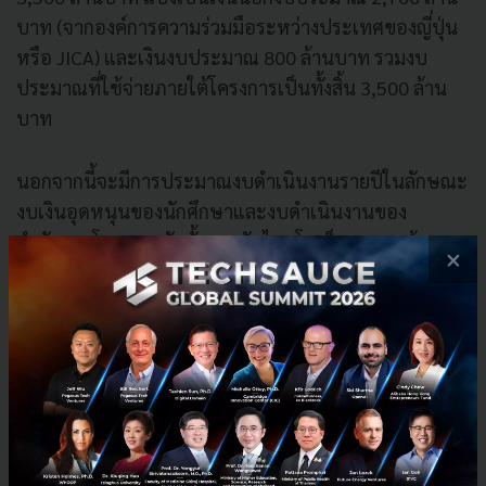
บาท (จากองค์การความร่วมมือระหว่างประเทศของญี่ปุ่น
หรือ JICA) และเงินงบประมาณ 800 ล้านบาท รวมงบ
ประมาณที่ใช้จ่ายภายใต้โครงการเป็นทั้งสิ้น 3,500 ล้าน
บาท
นอกจากนี้จะมีการประมาณงบดำเนินงานรายปีในลักษณะ
งบเงินอุดหนุนของนักศึกษาและงบดำเนินงานของ
สำนักงานโครงการจัดตั้งสถาบันไทยโคเซ็น 1,200 ล้าน
×
บาท (13 ปี) โดยให้ภาคเอกชนและผู้ประกอบการมีส่วน
ร่วมในการสนับสนุนงบประมาณ
อ่านรายละเอียดอื่นๆ ได้ที่เว็บไซต์
กระทรวงศึกษาธิการ
News
KMITL
KMUTT
Thailand
Education
Thai KOSEN
Government