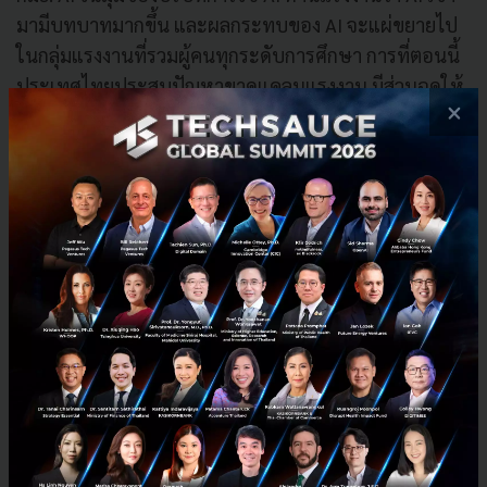
มามีบทบาทมากขึ้น และผลกระทบของ AI จะแผ่ขยายไป
ในกลุ่มแรงงานที่รวมผู้คนทุกระดับการศึกษา การที่ตอนนี้
ประเทศไทยประสบปัญหาขาดแคลนแรงงาน มีส่วนฉุดให้
×
ศักภาพเศรษฐกิจไทยเดินหน้าได้ช้า เปรียบได้กับเป็นนัก
วิ่งสูงวัย
ปัจจุบันหลายคนคงเห็นแล้วว่า AI พัฒนาไปเร็วจนเกือบ
ตามไม่ทัน
ดร.ณภัทร จาตุศรีพิทักษ์
ผู้ก่อตั้งและซีอีโอ
ViaLink กล่าวถึงประเด็นเรื่องการศึกษาว่า แรงงานและ
อนาคตของชาติกำลังอยู่ในสถานการณ์ล่อแหลม การมา
ของ AI ไม่ได้กระทบแค่บางอุตสาหกรรม แต่จะกระทบทุก
อุตสาหกรรมอย่างหลีกเลี่ยงไม่ได้ และจะกระทบยิ่งขึ้นเมื่อ
รู้ว่า พนักงานคนไทย 70-85% ยังคงทำงานแบบ Routine
ที่หมายถึงการทำงานซ้ำๆ โดยที่ไม่ได้พัฒนาทักษะให้ดีขึ้น
จึงเสี่ยงที่จะถูก AI ทดแทนได้ง่าย ไม่เว้นแม้แต่คนที่เรียน
จบระดับปริญญาโท-ปริญญาเอก