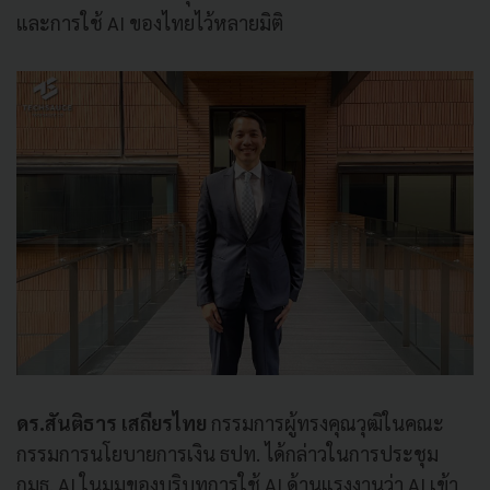
และการใช้ AI ของไทยไว้หลายมิติ
ดร.สันติธาร เสถียรไทย
กรรมการผู้ทรงคุณวุฒิในคณะ
กรรมการนโยบายการเงิน ธปท. ได้กล่าวในการประชุม
กมธ. AI ในมุมของบริบทการใช้ AI ด้านแรงงานว่า AI เข้า