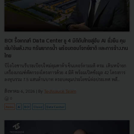
BOI รื้อเกณฑ์ Data Center ชู 4 มิติดันไทยสู่ฮับ AI ยั่งยืน คุม
เข้มใช้พลังงาน ทรัพยากรน้ำ พร้อมตอบโจทย์ชาติ และการจ้างงาน
ไทย
บีโอไอขานรับระเบียบใหม่คุมดาต้าเซ็นเตอร์ตามมติ ครม. เดินหน้ายก
เครื่องเกณฑ์คัดกรองโครงการด้วย 4 มิติ พร้อมเปิดข้อมูล 42 โครงการ
ลงทุนรวม 7.5 แสนล้านบาท ครอบคลุมประโยชน์ต่อประเทศ พลั...
สิงหาคม 6, 2026
| By
Techsauce Team
0
News
AI
BOI
Cloud
Data Center