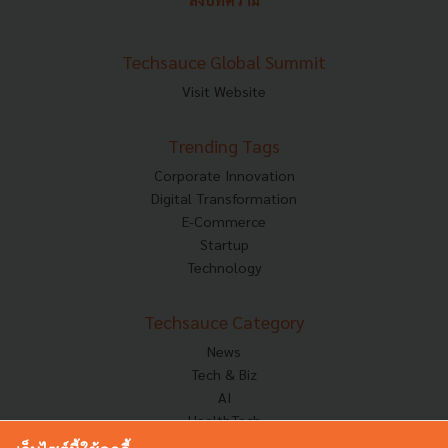
Techsauce Global Summit
Visit Website
Trending Tags
Corporate Innovation
Digital Transformation
E-Commerce
Startup
Technology
Techsauce Category
News
Tech & Biz
AI
HealthTech
Exec Insight