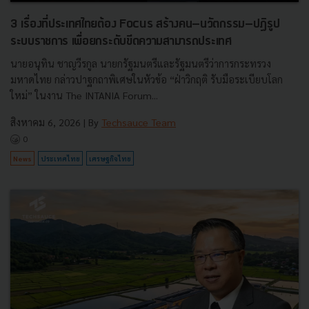
3 เรื่องที่ประเทศไทยต้อง Focus สร้างคน–นวัตกรรม–ปฏิรูป
ระบบราชการ เพื่อยกระดับขีดความสามารถประเทศ
นายอนุทิน ชาญวีรกูล นายกรัฐมนตรีและรัฐมนตรีว่าการกระทรวง
มหาดไทย กล่าวปาฐกถาพิเศษในหัวข้อ “ฝ่าวิกฤติ รับมือระเบียบโลก
ใหม่” ในงาน The INTANIA Forum...
สิงหาคม 6, 2026
| By
Techsauce Team
0
News
ประเทศไทย
เศรษฐกิจไทย