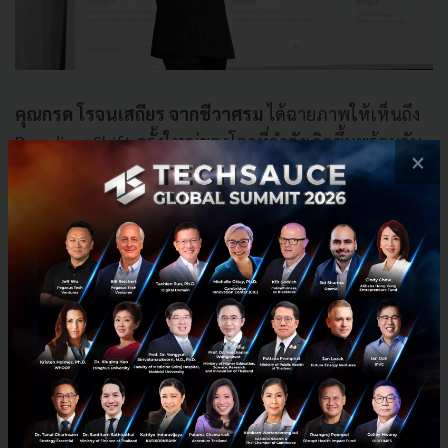
คุณกรด โรจนเสถียร จากชีวาศรม
ได้ฉายภาพให้เห็นถึง
Paradigm Shift ครั้งใหญ่ของโลกที่กำลังเกิดขึ้นพร้อมกัน
×
ใน 3 มิติ ซึ่งเป็นการเปลี่ยนผ่านทางความคิดของผู้คนอย่าง
สิ้นเชิง
เปลี่ยนจากการบริโภค (Consumption) ไปสู่การ
ฟื้นฟูเยียวยาที่แท้จริง (Regeneration)
เปลี่ยนจากการหนีเที่ยวเพื่อหลบความวุ่นวาย
(Escapism) ไปสู่การสร้างความเปลี่ยนแปลงจาก
ภายใน (Transformation)
เปลี่ยนจากความสุขเพียงชั่วครั้งชั่วคราว (Pleasure)
ไปสู่สุขภาวะที่ยั่งยืน (Longevity & Wellness)