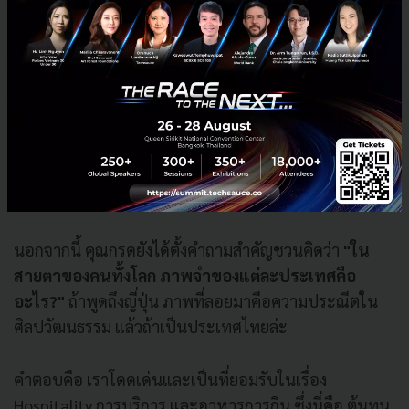
สัญญาณเหล่านี้ไม่ใช่เรื่องไกลตัว แต่สะท้อนให้เห็นชัดเจน
ในวิถีชีวิตประจำวัน ไม่ว่าจะเป็นกระแส Running Club ที่
เติบโตอย่างก้าวกระโดดจนเราเห็นผู้คนออกมาวิ่งเต็มสวน
สาธารณะในทุกเช้า ความนิยมในกิจกรรม Sound Healing
ไปจนถึงการแข่งขันสุดท้าทายอย่าง Hyrox สิ่งเหล่านี้ล้วน
เป็นข้อพิสูจน์ว่า Wellness ไม่ใช่ความหรูหรา สำหรับคน
เฉพาะกลุ่มอีกต่อไป แต่ได้กลายเป็นกระแสหลักที่คนทั่ว
โลกตระหนักถึง
นอกจากนี้ คุณกรดยังได้ตั้งคำถามสำคัญชวนคิดว่า
"ใน
สายตาของคนทั้งโลก ภาพจำของแต่ละประเทศคือ
อะไร?"
ถ้าพูดถึงญี่ปุ่น ภาพที่ลอยมาคือความประณีตใน
ศิลปวัฒนธรรม แล้วถ้าเป็นประเทศไทยล่ะ
คำตอบคือ เราโดดเด่นและเป็นที่ยอมรับในเรื่อง
Hospitality การบริการ และอาหารการกิน ซึ่งนี่คือ ต้นทุน