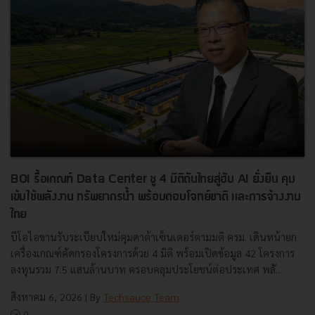
BOI รื้อเกณฑ์ Data Center ชู 4 มิติดันไทยสู่ฮับ AI ยั่งยืน คุม
เข้มใช้พลังงาน ทรัพยากรน้ำ พร้อมตอบโจทย์ชาติ และการจ้างงาน
ไทย
บีโอไอขานรับระเบียบใหม่คุมดาต้าเซ็นเตอร์ตามมติ ครม. เดินหน้ายก
เครื่องเกณฑ์คัดกรองโครงการด้วย 4 มิติ พร้อมเปิดข้อมูล 42 โครงการ
ลงทุนรวม 7.5 แสนล้านบาท ครอบคลุมประโยชน์ต่อประเทศ พลั...
สิงหาคม 6, 2026
| By
Techsauce Team
0