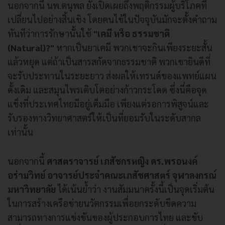
นอกจากนี้ นพ.ตนุพล ยังเปิดเผยถึงพฤติกรรมผู้บริโภคที่
เปลี่ยนไปอย่างสิ้นเชิง โดยคนไข้ในปัจจุบันมักจะตั้งคำถาม
ทันทีว่าการรักษานั้นใช้
"เคมี หรือ ธรรมชาติ
(Natural)?"
หากเป็นยาเคมี พวกเขาจะกินเพียงระยะสั้น
แล้วหยุด แต่ถ้าเป็นสารสกัดจากธรรมชาติ พวกเขายินดีที่
จะรับประทานในระยะยาว ส่งผลให้เทรนด์ของแพทย์แผน
ดั้งเดิม และสมุนไพรเติบโตอย่างก้าวกระโดด ซึ่งนี่คือจุด
แข็งที่ประเทศไทยมีอยู่เต็มมือ เพียงแต่รอการพิสูจน์และ
รับรองทางวิทยาศาสตร์ให้เป็นที่ยอมรับในระดับสากล
เท่านั้น
นอกจากนี้
ศาสตราจารย์ เภสัชกรหญิง ดร.พรอนงค์
อร่ามวิทย์ อาจารย์ประจำคณะเภสัชศาสตร์ จุฬาลงกรณ์
มหาวิทยาลัย
ได้เน้นย้ำว่า งานสัมมนาครั้งนี้เป็นจุดเริ่มต้น
ในการสร้างเครือข่ายนวัตกรรมเพื่อยกระดับขีดความ
สามารถทางการแข่งขันของผู้ประกอบการไทย และขับ