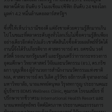
ตลาดนี้ด้วย อันดับ 9 ในเอเชียแปซิฟิก อันดับ 24 ของโลก
มูลค่า 4.2 หมื่นล้านดอลลาร์สหรัฐฯ
ซึ่งชี้ให้เห็นว่าเรามีของดี แต่ยังขายด้วยความรู้สึกมากเกิน
ไป ในขณะที่ตลาดระดับสูงทั่วโลกเริ่มไม่ซื้อความรู้สึกเพียง
อย่างเดียวอีกต่อไปแล้ว เขาตัดสินใจซื้อด้วยผลลัพธ์ที่วัดได้
งานนี้จึงได้รับเกียรติจาก ศาสตราจารย์ ดร. ยศชนัน วงศ์
สวัสดิ์ รองนายกรัฐมนตรี และรัฐมนตรีว่าการกระทรวงการ
อุดมศึกษา วิทยาศาสตร์ วิจัยและนวัตกรรม (อว.), ดร.กริช
ผกา บุญเฟื่อง ผู้อำนวยการสำนักงานนวัตกรรมแห่งชาติ
NIA, ศาสตราจารย์ ดร.วิเลิศ ภูริวัชร อธิการบดี จุฬาลงกรณ์
มหาวิทยาลัย, นายแพทย์ตนุพล วิรุฬหการุญ ประธานคณะ
ผู้บริหาร BDMS Wellness Clinic, คุณกรด โรจนเสถียร ที่
ปรึกษาจากชีวาศรม International Health Resort และ
นายแพทย์สุทธิพร จิตต์มิตรภาพ ประธานคณะกรรมการ
พิจารณางบประมาณด้านวิทยาศาสตร์ วิจัยและนวัตกรรม