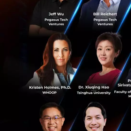
ความสัมพันธ์ยุคให
คุณอนุทินกล่าวเปิ
ใหม่ภายใต้กรอบหุ้
ระดับความร่วมมือ
ของภาคเอกชน
ตัวเลขที่น่าสนใจคื
ค้าอันดับสองของไท
กันและกันได้ โดยค
เพราะเชื่อในศักยภ
ขึ้นจะช่วยเสริมคว
ของอาเซียนท่ามก
0