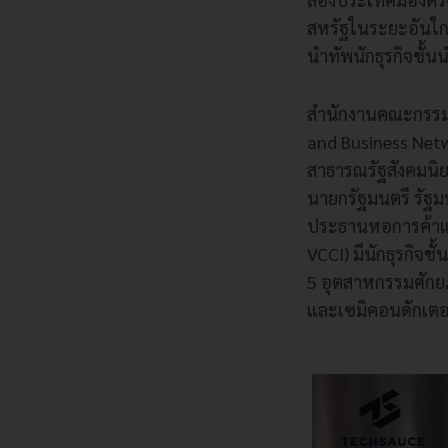
สหรัฐในระยะอันใกล
นำทัพนักธุรกิจชั้น
สำนักงานคณะกรรมก
and Business Netw
สาธารณรัฐสังคมนิย
นายกรัฐมนตรี รัฐ
ประธานหอการค้าแ
VCCI) มีนักธุรกิจช
5 อุตสาหกรรมศักยภา
และเซมิคอนดักเตอร