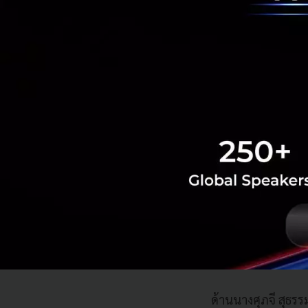
Three Connects 
คุณเอกนิติ นิติทั
ความร่วมมือไทย-เว
ห่วงโซ่อุปทาน เศร
ยุทธศาสตร์นี้สอดรั
โลกหันมาให้ความสำ
ปลอดภัยสำหรับการล
ลงทุนในเวียดนามมา
เรื่องที่สามคือการเ
โยงห่วงโซ่อุปทานใ
ด้านนางศุภจี สุธร