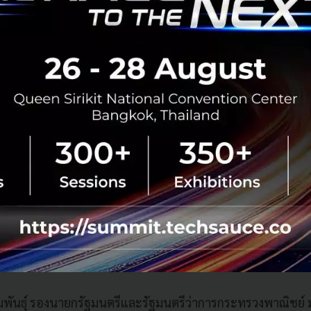
ยุทธศาสตร์เชื่อม 3 มิติของสองประเทศ
ณฑ์ประภาศ รองนายกรัฐมนตรีและรัฐมนตรีว่าการกระทรวงการคลัง
ียดนามคือยุทธศาสตร์ Three Connects ที่ประกอบด้วยการเชื่อ
ษฐกิจท้องถิ่นและภาคบริการ และยุทธศาสตร์การเติบโตสีเขียว
บกับทิศทางการเปลี่ยนแปลงของโลกใน 3 เรื่องใหญ่ เรื่องแรกคือภู
คัญกับความมั่นคงปลอดภัย ซึ่งอาเซียนโดยเฉพาะไทยและเวียด
งทุน เรื่องที่สองคือการมุ่งสู่พลังงานสะอาด ซึ่งนักลงทุนไทย
ยาวนาน จึงควรร่วมกันผลักดันการเชื่อมโยงพลังงานสะอาดทั่ว
ปลี่ยนผ่านสู่เทคโนโลยีดิจิทัลและ AI ที่ทั้งสองประเทศมีจุดแข็
นอุตสาหกรรมเซมิคอนดักเตอร์ ดาต้าเซ็นเตอร์ และการผลิตอุป
รมพันธุ์ รองนายกรัฐมนตรีและรัฐมนตรีว่าการกระทรวงพาณิชย์ ม