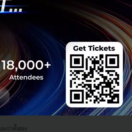
 ชี้ว่าหัวใจของ
มโยง 3 ด้าน คือ
มิรัฐศาสตร์ที่ทั่ว
นามถือเป็นพื้นที่
มีความเชี่ยวชาญและ
ทั้งภูมิภาค และ
ง โดยเฉพาะการเชื่อม
กรณ์อิเล็กทรอนิกส์
องว่าทั้งสอง