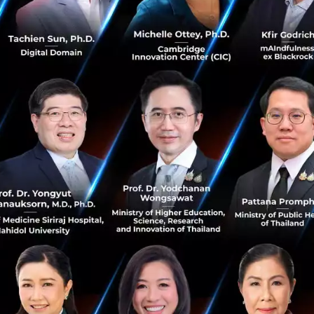
ม่ภายใต้ 'หุ้นส่วนยุทธศาสตร์รอบด้าน'
ดการประชุมโดยเน้นย้ำว่า ความสัมพันธ์ระหว่างไทยและเวียดนาม
นส่วนยุทธศาสตร์รอบด้าน (Comprehensive Strategic Partner
ของสองประเทศในทุกมิติ ทั้งเศรษฐกิจ การค้า การลงทุน และ
อ ปัจจุบันไทยเป็นคู่ค้าอันดับหนึ่งของเวียดนามในอาเซียน ขณะท
ยในอาเซียน ทั้งสองประเทศต่างมีจุดแข็งทางเศรษฐกิจที่เกื้อ
ุณอนุทินยืนยันว่ารัฐบาลไทยพร้อมสนับสนุนและอำนวยความสะด
าพของภาคเอกชนในการขับเคลื่อนเศรษฐกิจ และมั่นใจว่าความร
ามแข็งแกร่งของห่วงโซ่อุปทานในภูมิภาค พร้อมเพิ่มขีดความส
ลางความท้าทายของเศรษฐกิจโลก