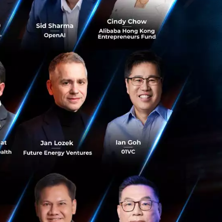
กำลังก้าวสู่ยุค
ship) ซึ่งจะยก
การพัฒนาศักยภาพ
ี่เวียดนามเป็นคู่
หนุนและต่อยอดซึ่ง
วกอย่างเต็มที่
่วมมือที่ใกล้ชิด
ามารถในการแข่งขัน