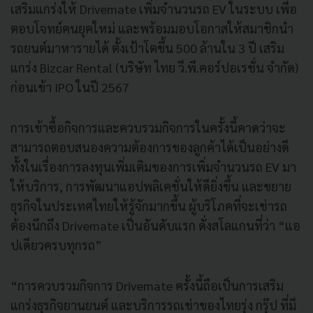
เสริมแกร่งให้ Drivemate เพิ่มจำนวนรถ EV ในระบบ เพื่อ
ตอบโจทย์คนยุคใหม่ และพร้อมมอบโอกาสให้สมาชิกนำ
รถยนต์มาหารายได้ ตั้งเป้าโตขึ้น 500 ล้านใน 3 ปี เสริม
แกร่ง Bizcar Rental (บริษัท ไทย วี.พี.คอร์ปอเรชั่น จำกัด)
ก่อนเข้า IPO ในปี 2567
การเข้าซื้อกิจการและควบรวมกิจการในครั้งนี้คาดว่าจะ
สามารถตอบสนองความต้องการของลูกค้าได้เป็นอย่างดี
ทั้งในเรื่องการลงทุนเพิ่มเติมของการเพิ่มจำนวนรถ EV มา
ให้บริการ, การพัฒนาแอปพลิเคชั่นให้ดียิ่งขึ้น และขยาย
ธุรกิจในประเทศไทยให้รู้จักมากขึ้น ผู้บริโภคที่จะเช่ารถ
ต้องนึกถึง Drivemate เป็นอันดับแรก ดั่งสโลแกนที่ว่า “แอ
ปเดียวครบทุกรถ”
“การควบรวมกิจการ Drivemate ครั้งนี้ถือเป็นการเสริม
แกร่งธุรกิจยานยนต์ และบริการรถเช่าของไทยรุ่ง กรุ๊ป ที่มี