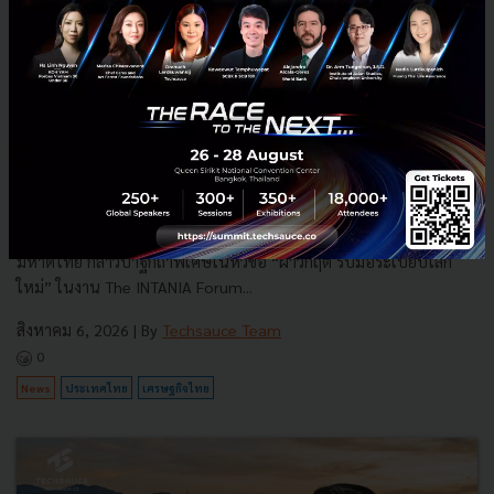
3 เรื่องที่ประเทศไทยต้อง Focus สร้างคน–นวัตกรรม–ปฏิรูป
ระบบราชการ เพื่อยกระดับขีดความสามารถประเทศ
นายอนุทิน ชาญวีรกูล นายกรัฐมนตรีและรัฐมนตรีว่าการกระทรวง
มหาดไทย กล่าวปาฐกถาพิเศษในหัวข้อ “ฝ่าวิกฤติ รับมือระเบียบโลก
ใหม่” ในงาน The INTANIA Forum...
สิงหาคม 6, 2026
| By
Techsauce Team
0
News
ประเทศไทย
เศรษฐกิจไทย