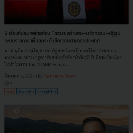
3 เรื่องที่ประเทศไทยต้อง Focus สร้างคน–นวัตกรรม–ปฏิรูป
ระบบราชการ เพื่อยกระดับขีดความสามารถประเทศ
นายอนุทิน ชาญวีรกูล นายกรัฐมนตรีและรัฐมนตรีว่าการกระทรวง
มหาดไทย กล่าวปาฐกถาพิเศษในหัวข้อ “ฝ่าวิกฤติ รับมือระเบียบโลก
ใหม่” ในงาน The INTANIA Forum...
สิงหาคม 6, 2026
| By
Techsauce Team
0
News
ประเทศไทย
เศรษฐกิจไทย