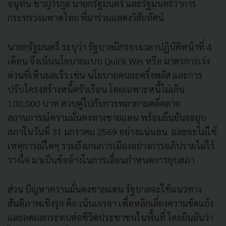
อนุทิน ชาญวีรกูล นายกรัฐมนตรี และรัฐมนตรีว่าการ
กระทรวงมหาดไทย ที่มาร่วมแสดงวิสัยทัศน์
นายกรัฐมนตรี ระบุว่า รัฐบาลมีกรอบเวลาปฏิบัติหน้าที่ 4
เดือน จึงเน้นนโยบายแบบ Quick Win หรือ มาตรการเร่ง
ด่วนที่เห็นผลเร็ว เช่น นโยบายคนละครึ่งพลัส และการ
ปรับโครงสร้างหนี้ครัวเรือน โดยเฉพาะหนี้ไม่เกิน
100,000 บาท ควบคู่ไปกับการพยายามคลี่คลาย
สถานการณ์ความมั่นคงทางชายแดน พร้อมยืนยันจะยุบ
สภาในวันที่ 31 มกราคม 2569 อย่างแน่นอน และจะไม่ใช้
เหตุการณ์ใดๆ รวมถึงเกมการเมืองอย่างการอภิปรายไม่ไว้
วางใจ มาเป็นข้ออ้างในการเลื่อนกำหนดการยุบสภา
ส่วน ปัญหาความมั่นคงชายแดน รัฐบาลจะใช้แนวทาง
สันติภาพเชิงรุก คือ เน้นเจรจา เพื่อหลีกเลี่ยงความขัดแย้ง
และลดผลกระทบต่อชีวิตประชาชนในพื้นที่ โดยยืนยันว่า