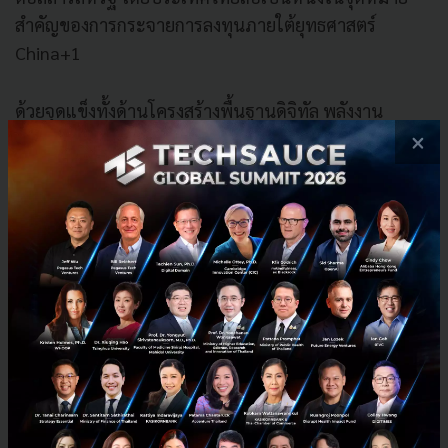
สำคัญของการกระจายการลงทุนภายใต้ยุทธศาสตร์
China+1
ด้วยจุดแข็งทั้งด้านโครงสร้างพื้นฐานดิจิทัล พลังงาน
สะอาด แรงงานทักษะสูง และความพร้อมในการเป็น
×
ศูนย์กลางการผลิตสมัยใหม่ได้ ซึ่งขณะนี้มีโครงการขอรับ
การส่งเสริมการลงทุนจากต่างประเทศแล้วกว่า 1.37 ล้าน
ล้านบาท เพิ่มขึ้นเกือบ 94% ภายในสามปีที่ผ่านมา
นฤตม์ เผยว่า แนวโน้มการลงทุนใหม่ของโลกจะมุ่งสู่
อุตสาหกรรมอนาคต (New Industries) โดย BOI ได้
กำหนด 6 กลุ่มอุตสาหกรรมหลักที่ไทยจะใช้เป็น
เครื่องยนต์เศรษฐกิจ ได้แก่
Digital และ AI