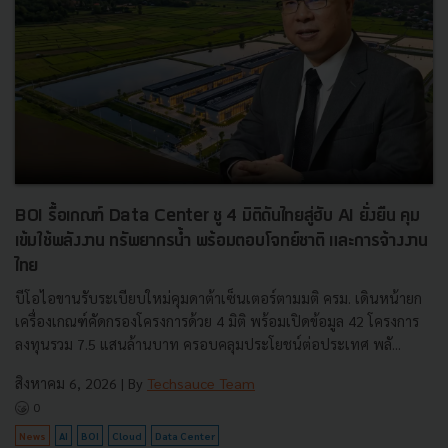
BOI รื้อเกณฑ์ Data Center ชู 4 มิติดันไทยสู่ฮับ AI ยั่งยืน คุม
เข้มใช้พลังงาน ทรัพยากรน้ำ พร้อมตอบโจทย์ชาติ และการจ้างงาน
ไทย
บีโอไอขานรับระเบียบใหม่คุมดาต้าเซ็นเตอร์ตามมติ ครม. เดินหน้ายก
เครื่องเกณฑ์คัดกรองโครงการด้วย 4 มิติ พร้อมเปิดข้อมูล 42 โครงการ
ลงทุนรวม 7.5 แสนล้านบาท ครอบคลุมประโยชน์ต่อประเทศ พลั...
สิงหาคม 6, 2026
| By
Techsauce Team
0
News
AI
BOI
Cloud
Data Center