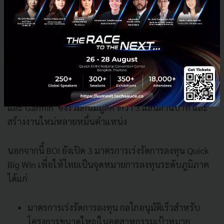
Semiconductors และ Advanced Electronics
Modern Automobiles
Clean Energy
Bio-Based Industries
Modern Agriculture และ Future Foods
พร้อมยกตัวอย่างการลงทุนสำคัญที่เกิดขึ้นแล้วในไทย เช่น
CHANGAN, Sunwoda, Infineon, Foxconn, Microchip
และ Garmin ซึ่งรวมกันมีมูลค่ากว่า 3 แสนล้านบาท และ
สร้างงานใหม่หลายหมื่นตำแหน่ง
นอกจากนี้ BOI ยังเปิด 3 มาตรการเร่งรัดการลงทุน Quick
Big Win เพื่อให้ไทยเป็นจุดหมายการลงทุนระดับภูมิภาค
ได้แก่
มาตรการเร่งรัดการลงทุน กลไกอนุมัติเร็วสำหรับ
โครงการขนาดใหญ่ในอุตสาหกรรมเป้าหมาย