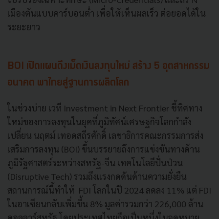
เมืองต้นแบบคาร์บอนต่ำ เพื่อให้เห็นผลเร็ว ต่อยอดได้ใน
ระยะยาว
BOI เปิดแผนดึงเม็ดเงินลงทุนใหม่ สร้าง 5 อุตสาหกรรม
อนาคต พาไทยสู่ฐานการผลิตโลก
ในช่วงบ่าย เวที Investment in Next Frontier ชี้ทิศทาง
ใหม่ของการลงทุนในยุคที่ภูมิทัศน์เศรษฐกิจโลกกำลัง
เปลี่ยน นฤตม์ เทอดสถีรศักดิ์ เลขาธิการคณะกรรมการส่ง
เสริมการลงทุน (BOI) ขึ้นบรรยายถึงการแข่งขันทางด้าน
ภูมิรัฐศาสตร์ระหว่างสหรัฐ-จีน เทคโนโลยีปั่นป่วน
(Disruptive Tech) รวมถึงแรงกดดันด้านความยั่งยืน
สถานการณ์นี้ทำให้ FDI โลกในปี 2024 ลดลง 11% แต่ FDI
ในอาเซียนกลับเพิ่มขึ้น 8% มูลค่ารวมกว่า 226,000 ล้าน
ดอลลาร์สหรัฐ โดยประเทศไทยถือเป็นหนึ่งในจุดหมาย