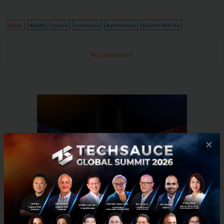
News
ASEAN
toyota
Indonesia
Automobile
Electric Vehicle
No comment
×