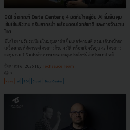
BOI รื้อเกณฑ์ Data Center ชู 4 มิติดันไทยสู่ฮับ AI ยั่งยืน คุม
เข้มใช้พลังงาน ทรัพยากรน้ำ พร้อมตอบโจทย์ชาติ และการจ้างงาน
ไทย
บีโอไอขานรับระเบียบใหม่คุมดาต้าเซ็นเตอร์ตามมติ ครม. เดินหน้ายก
เครื่องเกณฑ์คัดกรองโครงการด้วย 4 มิติ พร้อมเปิดข้อมูล 42 โครงการ
ลงทุนรวม 7.5 แสนล้านบาท ครอบคลุมประโยชน์ต่อประเทศ พลั...
สิงหาคม 6, 2026
| By
Techsauce Team
0
News
AI
BOI
Cloud
Data Center