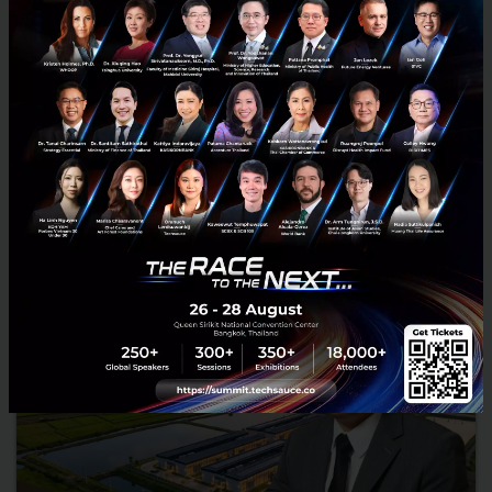
ระบบราชการ เพื่อยกระดับขีดความสามารถประเทศ
นายอนุทิน ชาญวีรกูล นายกรัฐมนตรีและรัฐมนตรีว่าการกระทรวง
มหาดไทย กล่าวปาฐกถาพิเศษในหัวข้อ “ฝ่าวิกฤติ รับมือระเบียบโลก
ใหม่” ในงาน The INTANIA Forum...
สิงหาคม 6, 2026
| By
Techsauce Team
0
News
ประเทศไทย
เศรษฐกิจไทย