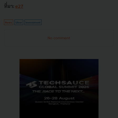
ที่มา:
e27
News
Uber
Investment
No comment