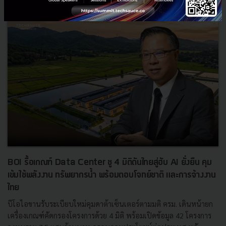
BOI รื้อเกณฑ์ Data Center ชู 4 มิติดันไทยสู่ฮับ AI ยั่งยืน คุม
เข้มใช้พลังงาน ทรัพยากรน้ำ พร้อมตอบโจทย์ชาติ และการจ้างงาน
ไทย
บีโอไอขานรับระเบียบใหม่คุมดาต้าเซ็นเตอร์ตามมติ ครม. เดินหน้ายก
เครื่องเกณฑ์คัดกรองโครงการด้วย 4 มิติ พร้อมเปิดข้อมูล 42 โครงการ