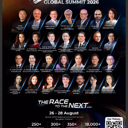
3 เรื่องที่ประเทศไทยต้อง Focus สร้างคน–นวัตกรรม–ปฏิรูป
ระบบราชการ เพื่อยกระดับขีดความสามารถประเทศ
นายอนุทิน ชาญวีรกูล นายกรัฐมนตรีและรัฐมนตรีว่าการกระทรวง
มหาดไทย กล่าวปาฐกถาพิเศษในหัวข้อ “ฝ่าวิกฤติ รับมือระเบียบโลก
ใหม่” ในงาน The INTANIA Forum...
สิงหาคม 6, 2026
| By
Techsauce Team
0
News
ประเทศไทย
เศรษฐกิจไทย