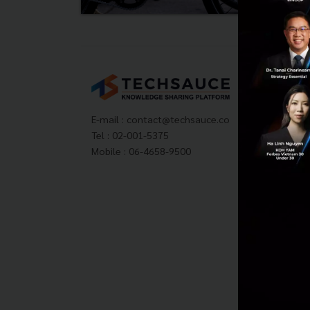
Tech
About
Techs
E-mail :
contact@techsauce.co
Privac
Tel : 02-001-5375
ส่งบ
Mobile : 06-4658-9500
Tech
Visit