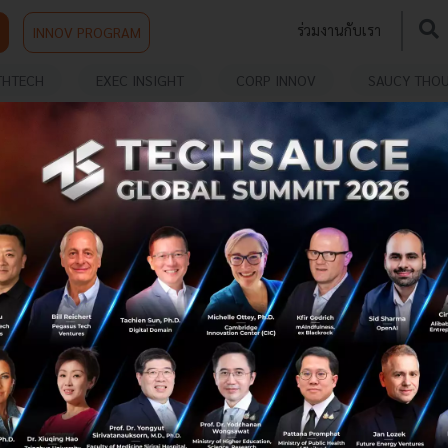
ร่วมงานกับเรา
INNOV PROGRAM
THTECH
EXEC INSIGHT
CORP INNOV
SAUCY THO
Uber ควบรวมกิจการ JUMP Bikes เชื่อมต่อบริการ
เรียกรถ-เช่าจักรยาน
ย้อนกลับไปเมื่อปี 2009 Uber ได้ถือกำเนิดขึ้นพร้อมกับการ
ทำให้เกิดข้อโต้แย้งด้านกฎข้อบังคับสำหรับรถยนต์รับจ้าง
สาธารณะ หลังจากนั้นเพียงหนึ่งปี Ryan Rzepecki ได้ก่อตั้ง
JUMP Bikes และเ...
พฤษภาคม 8, 2018
| By
Techsauce Team
0