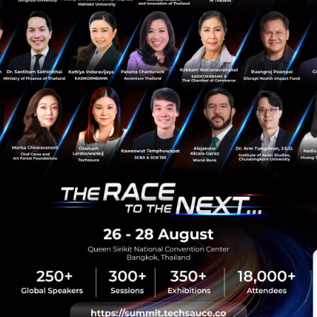
News
Uber
Jump bikes
Acquisition
sauce Media
Trending Tags
 Techsauce
Corporate Innovation
auce Services
Digital Transformation
y Policy
E-Commerce
ทความ
Startup
Technology
sauce Global Summit
 Website