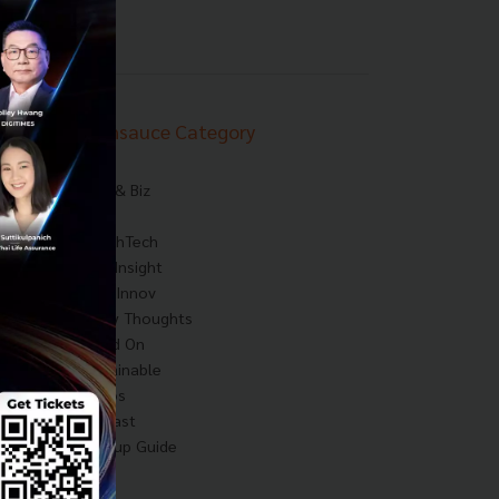
Techsauce Category
News
Tech & Biz
AI
HealthTech
Exec Insight
Corp Innov
Saucy Thoughts
Based On
Sustainable
Videos
Podcast
Startup Guide