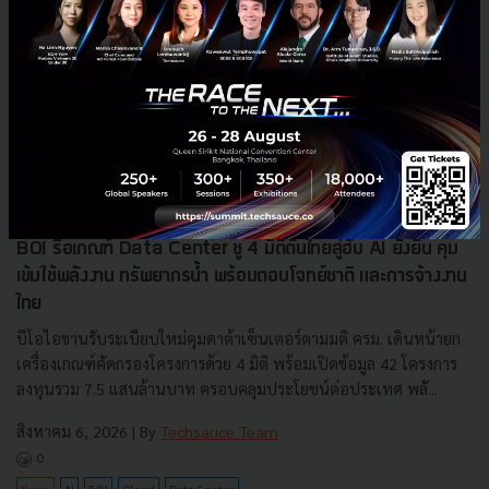
BOI รื้อเกณฑ์ Data Center ชู 4 มิติดันไทยสู่ฮับ AI ยั่งยืน คุม
เข้มใช้พลังงาน ทรัพยากรน้ำ พร้อมตอบโจทย์ชาติ และการจ้างงาน
ไทย
บีโอไอขานรับระเบียบใหม่คุมดาต้าเซ็นเตอร์ตามมติ ครม. เดินหน้ายก
เครื่องเกณฑ์คัดกรองโครงการด้วย 4 มิติ พร้อมเปิดข้อมูล 42 โครงการ
ลงทุนรวม 7.5 แสนล้านบาท ครอบคลุมประโยชน์ต่อประเทศ พลั...
สิงหาคม 6, 2026
| By
Techsauce Team
0
News
AI
BOI
Cloud
Data Center