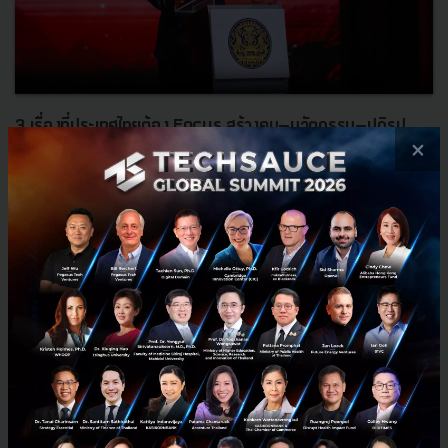
3 เรื่องที่ประเทศไทยต้อง Focus สร้างคน–นวัตกรรม–ปฏิรูป
×
ระบบราชการ เพื่อยกระดับขีดความสามารถประเทศ
นายอนุทิน ชาญวีรกูล นายกรัฐมนตรีและรัฐมนตรีว่าการกระทรวง
มหาดไทย กล่าวปาฐกถาพิเศษในหัวข้อ “ฝ่าวิกฤติ รับมือระเบียบโลก
ใหม่” ในงาน The INTANIA Forum...
สิงหาคม 6, 2026
| By
Techsauce Team
0
News
ประเทศไทย
เศรษฐกิจไทย