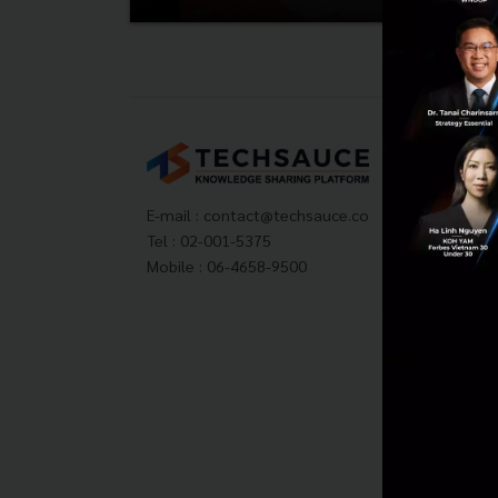
Tech
About
Techs
E-mail :
contact@techsauce.co
Privac
Tel : 02-001-5375
ส่งบ
Mobile : 06-4658-9500
Tech
Visit