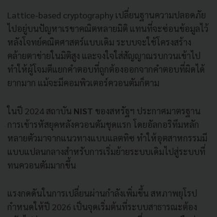
Lattice-based cryptography เปลี่ยนฐานความปลอดภัย
ไปอยู่บนปัญหาเรขาคณิตหลายมิติ แทนที่จะซ่อนข้อมูลไว้
หลังโจทย์คณิตศาสตร์แบบเดิม ระบบจะใช้โครงสร้าง
คล้ายตาข่ายในมิติสูง และจงใจใส่สัญญาณรบกวนเข้าไป
ทำให้ผู้โจมตีแยกคำตอบที่ถูกต้องออกจากคำตอบที่ผิดได้
ยากมาก แม้จะมีคอมพิวเตอร์ควอนตัมก็ตาม
ในปี 2024 สถาบัน
NIST
ของสหรัฐฯ ประกาศมาตรฐาน
การเข้ารหัสยุคหลังควอนตัมชุดแรก โดยอัลกอริทึมหลัก
หลายตัวมาจากแนวทางแบบแลตทิซ ทำให้อุตสาหกรรมมี
แบบแปลนกลางสำหรับการเริ่มย้ายระบบเดิมไปสู่ระบบที่
ทนควอนตัมมากขึ้น
แรงกดดันในการเปลี่ยนผ่านกำลังเพิ่มขึ้น สหภาพยุโรป
กำหนดให้ปี 2026 เป็นจุดเริ่มต้นที่ระบบสาธารณะต้อง