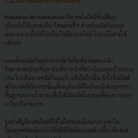
โรงงานจิ๋วผลิตอาหารและวัตถุดิบ
Precision fermentation
คือเทคโนโลยีที่เปลี่ยน
จุลินทรีย์ให้กลายเป็น
‘โรงงานจิ๋ว’
สำหรับผลิตโมเลกุล
เฉพาะทาง ตั้งแต่โปรตีน ไขมัน เอนไซม์ ไปจนถึงสารให้
กลิ่นรส
แทนที่จะผลิตวัตถุดิบจากสัตว์หรือพืชโดยตรง นัก
วิทยาศาสตร์จะค้นหายีนที่ทำหน้าที่สร้างโมเลกุลเป้าหมาย
เช่น โปรตีนบางชนิดในนมวัว แล้วใส่ยีนนั้นเข้าไปในยีสต์
หรือแบคทีเรีย จากนั้นเลี้ยงจุลินทรีย์ในถังหมักด้วยอาหาร
พื้นฐานอย่างน้ำตาล เพื่อให้มันผลิตโมเลกุลที่ต้องการออก
มาในปริมาณมาก
จุดสำคัญคือ ผลลัพธ์ที่ได้ไม่ใช่ของเลียนแบบ แต่เป็น
โมเลกุลชนิดเดียวกับที่สิ่งมีชีวิตต้นแบบสร้างขึ้น เพียงแต่