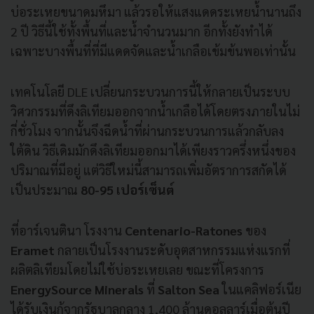
บ่อระเหยขนาดมหึมา แล้วรอให้แสงแดดระเหยน้ำนานถึง
2 ปี วิธีนี้ใช้ทั้งพื้นที่และน้ำจำนวนมาก อีกทั้งยังทำได้
เฉพาะบางพื้นที่ที่มีแดดจัดและน้ำเกลือเข้มข้นพอเท่านั้น
เทคโนโลยี DLE เปลี่ยนกระบวนการนี้ให้กลายเป็นระบบ
วิศวกรรมที่ดึงลิเทียมออกจากน้ำเกลือได้โดยตรงภายในไม่
กี่ชั่วโมง จากนั้นจึงฉีดน้ำที่ผ่านกระบวนการแล้วกลับลง
ใต้ดิน วิธีเดิมมักดึงลิเทียมออกมาได้เพียงราวครึ่งหนึ่งของ
ปริมาณที่มีอยู่ แต่วิธีใหม่นี้สามารถเพิ่มอัตราการสกัดได้
เป็นประมาณ
80-95 เปอร์เซ็นต์
ที่อาร์เจนตินา โรงงาน
Centenario-Ratones
ของ
Eramet
กลายเป็นโรงงานระดับอุตสาหกรรมแห่งแรกที่
ผลิตลิเทียมโดยไม่ใช้บ่อระเหยเลย ขณะที่โครงการ
EnergySource
Minerals
ที่
Salton Sea
ในแคลิฟอร์เนีย
ได้รับเงินกู้จากรัฐบาลกลาง 1,400 ล้านดอลลาร์เมื่อต้นปี