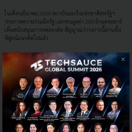
ในเดือนมีนาคม 2026 สถาบันมะเร็งแห่งชาติสหรัฐฯ
ประกาศความร่วมมือรัฐ-เอกชนมูลค่า 200 ล้านดอลลาร์
เพื่อสนับสนุนการทดลองต่อ สัญญาณว่าวงการนี้ผ่านขั้น
พิสูจน์แนวคิดไปแล้ว
×
8. Quantum simulation for drug discovery
ใช้ควอนตัมจำลองโมเลกุลเร่งค้นหายา
Quantum simulation for drug discovery คือการใช้
คอมพิวเตอร์ควอนตัมช่วยจำลองพฤติกรรมของโมเลกุล
เพื่อเร่งกระบวนการค้นหาและออกแบบยา
โจทย์ของการค้นหายาคือ โมเลกุลในร่างกายไม่ได้อยู่นิ่ง
โปรตีนหนึ่งตัวอาจมีอะตอมนับพันที่เคลื่อนไหวและทำ