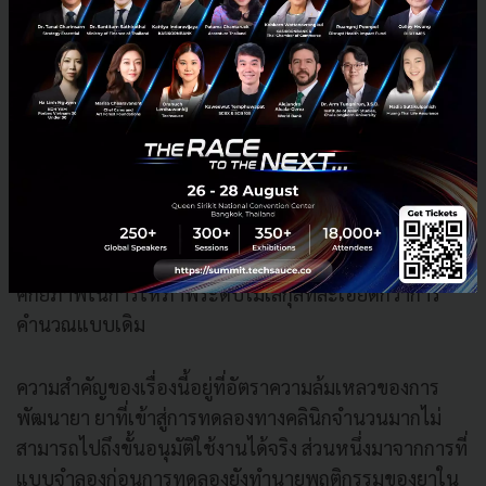
ปฏิกิริยากันตลอดเวลา ความสัมพันธ์เหล่านี้เป็นตัวกำหนด
ว่ายาจะจับกับเป้าหมายได้ดีแค่ไหน มีผลข้างเคียงหรือไม่
และควรปรับโครงสร้างโมเลกุลอย่างไร
คอมพิวเตอร์ทั่วไปจำลองสิ่งเหล่านี้ได้ด้วยการประมาณค่า
และลดทอนความซับซ้อนลง ซึ่งอาจทำให้ผลลัพธ์คลาด
เคลื่อน โดยเฉพาะในระบบโมเลกุลที่ซับซ้อนมาก ขณะที่
การจำลองด้วยควอนตัมใช้หลักฟิสิกส์เดียวกับที่อธิบาย
พฤติกรรมของอะตอมและอิเล็กตรอนโดยตรง จึงมี
ศักยภาพในการให้ภาพระดับโมเลกุลที่ละเอียดกว่าการ
คำนวณแบบเดิม
ความสำคัญของเรื่องนี้อยู่ที่อัตราความล้มเหลวของการ
พัฒนายา ยาที่เข้าสู่การทดลองทางคลินิกจำนวนมากไม่
สามารถไปถึงขั้นอนุมัติใช้งานได้จริง ส่วนหนึ่งมาจากการที่
แบบจำลองก่อนการทดลองยังทำนายพฤติกรรมของยาใน