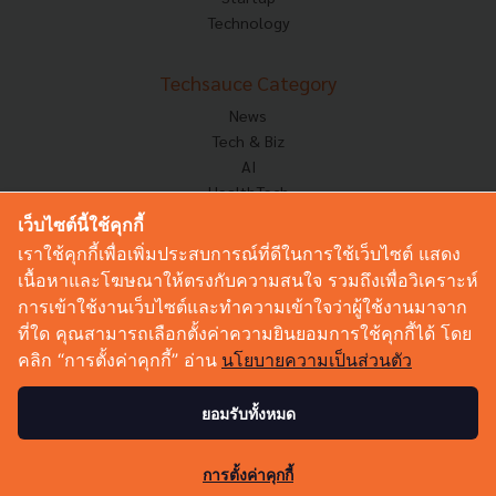
Technology
Techsauce Category
News
Tech & Biz
AI
HealthTech
Exec Insight
เว็บไซต์นี้ใช้คุกกี้
Corp Innov
เราใช้คุกกี้เพื่อเพิ่มประสบการณ์ที่ดีในการใช้เว็บไซต์ แสดง
Saucy Thoughts
เนื้อหาและโฆษณาให้ตรงกับความสนใจ รวมถึงเพื่อวิเคราะห์
Based On
การเข้าใช้งานเว็บไซต์และทำความเข้าใจว่าผู้ใช้งานมาจาก
Sustainable
ที่ใด คุณสามารถเลือกตั้งค่าความยินยอมการใช้คุกกี้ได้ โดย
Videos
คลิก “การตั้งค่าคุกกี้” อ่าน
นโยบายความเป็นส่วนตัว
Podcast
Startup Guide
ยอมรับทั้งหมด
0
© Copyright 2026 :
Techsauce All rights reserved.
การตั้งค่าคุกกี้