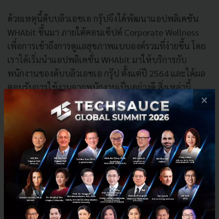
ด้วยเหตุนี้ดับบลิวเอชเอ กรุ๊ปจึงได้พัฒนาแอปพลิเคชัน
WHAbit ขึ้นมา ภายใต้คอนเซ็ปต์ Corporate Wellness
เพื่อการเข้าถึงการดูแลสุขภาพแบบองค์รวมที่ง่ายขึ้น โดย
เราได้เริ่มนำแอปพลิเคชั่น WHAbit มาให้บริการกับ
พนักงานของดับบลิวเอชเอ กรุ๊ป ตั้งแต่ปี 2564 และได้ผล
ตอบรับการใช้งานจากพนักงานเป็นอย่างดี สิ่งเหล่านี้
×
สะท้อนให้เห็นว่าดับบลิวเอชเอ กรุ๊ป ยืนหยัดในคำมั่นที่จะ
ใช้นวัตกรรมและเทคโนโลยีดิจิทัล เพื่อสร้างสภาพ
แวดล้อมการทำงานให้ดียิ่งขึ้น”
แอปพลิเคชัน WHAbit เป็นเครื่องมือด้านสุขภาพดิจิทัล ที่
จะช่วยให้ผู้สมัครใช้บริการ สามารถจัดการสุขภาพได้ โดย
ปรึกษาแพทย์ผ่านทางวิดีโอคอลกับแพทย์ผู้เชี่ยวชาญใน
การวินิจฉัยโรค การรักษา และการจ่ายยา ได้อย่างสะดวก
สบาย โดยดับบลิวเอชเอ กรุ๊ปมีแผนที่จะนำแอปพลิเคชัน