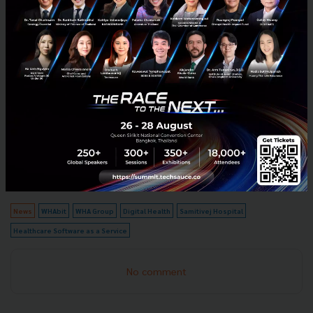
WHAbit นี้ มาให้บริการแก่กลุ่มลูกค้า หรือผู้ประกอบการ
ในนิคมอุตสาหกรรมของดับบลิวเอชเอ ภายในไตรมาส 3
ปี 2565 WHAbit จึงเป็นช่องทางการดูแลรักษาสุขภาพ
แบบองค์รวมผ่านสื่อดิจิทัลที่สมบูรณ์แบบ ช่วยให้ลูกค้ามี
สุขภาพ รวมถึงชีวิตการทำงานที่ดีขึ้น
News
WHAbit
WHA Group
Digital Health
Samitivej Hospital
Healthcare Software as a Service
No comment