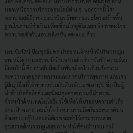
แอปพลิเคชัน WHAbit ได้รับบริการครอบคลุมรอบด้าน
นอกเหนือจากบริการออนไลน์ต่าง ๆ นอกจากนี้ โรง
พยาบาลสมิติเวชจะแบ่งปันทรัพยากรและโครงสร้างพื้น
ฐานในส่วนที่จำเป็น เพื่อเชื่อมโซลูชันและบริการของโรง
พยาบาลเข้ากับแอปพลิเคชัน WHAbit ด้วย
นพ. ชัยรัตน์ ปัณฑุรอัมพร ประธานเจ้าหน้าที่บริหารกลุ่ม
รพ. สมิติเวช และรพ. บีเอ็นเอช กล่าวว่า “บันทึกความร่วม
มือฉบับนี้ คือ การจับมือเป็นพันธมิตรในเชิงนวัตกรรม
ระหว่างภาคอุตสาหกรรมและภาคบริการสุขภาพ และเรา
รู้สึกภูมิใจที่ได้ทำงานร่วมกับดับบลิวเอชเอ กรุ๊ป ซึ่งเป็นผู้
นำด้านโลจิสติกส์ และนิคมอุตสาหกรรมที่นำความ
ก้าวหน้าด้านเทคโนโลยีมาใช้เพื่อให้ประสบความสำเร็จ
ตามเป้าหมาย ผมมั่นใจว่า ความร่วมมือกันระหว่างดับบ
ลิวเอชเอ กรุ๊ป และสมิติเวช จะทำให้สามารถทลาย
อุปสรรคด้านการดูแลสุขภาพ ทำให้คนจำนวนมากมี