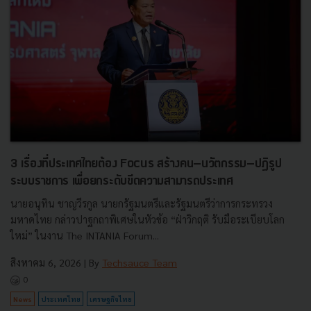
3 เรื่องที่ประเทศไทยต้อง Focus สร้างคน–นวัตกรรม–ปฏิรูป
ระบบราชการ เพื่อยกระดับขีดความสามารถประเทศ
นายอนุทิน ชาญวีรกูล นายกรัฐมนตรีและรัฐมนตรีว่าการกระทรวง
มหาดไทย กล่าวปาฐกถาพิเศษในหัวข้อ “ฝ่าวิกฤติ รับมือระเบียบโลก
ใหม่” ในงาน The INTANIA Forum...
สิงหาคม 6, 2026
| By
Techsauce Team
0
News
ประเทศไทย
เศรษฐกิจไทย