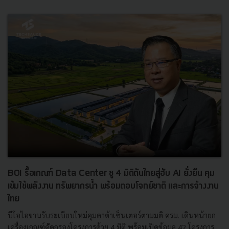
BOI รื้อเกณฑ์ Data Center ชู 4 มิติดันไทยสู่ฮับ AI ยั่งยืน คุม
เข้มใช้พลังงาน ทรัพยากรน้ำ พร้อมตอบโจทย์ชาติ และการจ้างงาน
ไทย
บีโอไอขานรับระเบียบใหม่คุมดาต้าเซ็นเตอร์ตามมติ ครม. เดินหน้ายก
เครื่องเกณฑ์คัดกรองโครงการด้วย 4 มิติ พร้อมเปิดข้อมูล 42 โครงการ