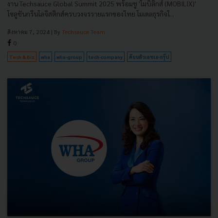
งาน Techsauce Global Summit 2025 พร้อมชู 'โมบิลิกส์ (MOBILIX)'
โซลูชันกรีนโลจิสติกส์ครบวงจรรายแรกของไทย โมเดลธุรกิจใ...
สิงหาคม 7, 2024
| By
Techsauce Team
0
Tech & Biz
wha
wha-group
tech-company
ดับบลิวเอชเอ-กรุ๊ป