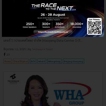
WHAID ขายที่ดินให้ Beijing Haoyang สร้าง Data Center
300MW มูลค่า 7.2 หมื่นล้าน ใหญ่สุดในอาเซียน หนุนไทยสู่
Digital Hub เต็มสูบ
WHAID หรือ บริษัท ดับบลิวเอชเอ อินดัสเตรียล ดีเวลลอปเมนท์ จำกัด
(มหาชน) ประกาศดีลใหญ่ขายที่ดีครั้งสำคัญให้กับ ฮ่าวหยาง ดาต้า เซ้น
เตอร์ 1 (ประเทศไทย) จำกัด (Haoyang Data Center 1 (T...
มิถุนายน 12, 2025
| By
Techsauce Team
23
News
Deal Digest
BOI
whaid
wha-group
Beijing Haoyang