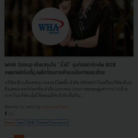
WHA Group เข้าลงทุนใน “มั่งมี” ธุรกิจสตาร์ทอัพ B2B
แพลตฟอร์มที่มุ่งพลิกโฉมการค้าแบบโชห่วยของไทย
บริษัท ดับบลิวเอชเอ เวนเจอร์ โฮลดิ้ง จำกัด (WHAVH) ในเครือบริษัท ดับบ
ลิวเอชเอ คอร์ปอเรชั่น จำกัด (มหาชน) ประกาศลงทุนมูลค่าราว 34 ล้าน
บาท ในบริษัท มั่งมี อีคอมเมิร์ซ จำกัด ซึ่งเป็น...
กันยายน 13, 2022
| By
Techsauce Team
13
News
wha
มั่งมี
โชห่วย
mungmee