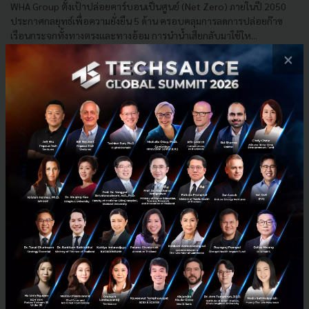
WHA Group ตั้งเป้าปล่อยคาร์บอนเป็นศูนย์ (Net Zero) ภายในปี 2050
ประกาศกลยุทธ์เพื่อความยั่งยืน 5 ด้าน ครอบคลุมการลดการปล่อยก๊าซ
เรือนกระจกทั้งทางตรงและทางอ้อม การนำน้ำเสียกลับมาใช้ให...
×
มิถุนายน 25, 2025
| By
Techsauce Team
0
Tech & Biz
wha
esg
whaid
mobilix