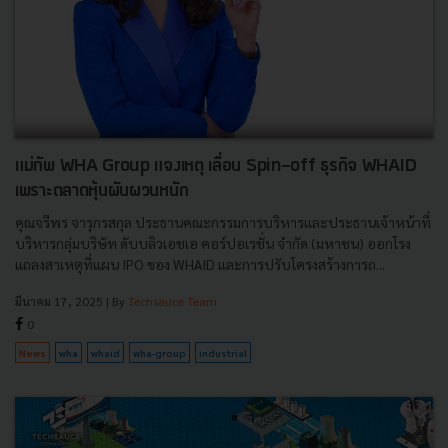
แม่ทัพ WHA Group แจงเหตุ เลื่อน Spin-off ธุรกิจ WHAID
เพราะตลาดหุ้นผันผวนหนัก
คุณจรีพร จารุกรสกุล ประธานคณะกรรมการบริหารและประธานเจ้าหน้าที่
บริหารกลุ่มบริษัท ดับบลิวเอชเอ คอร์ปอเรชั่น จำกัด (มหาชน) ออกโรง
แถลงสาเหตุที่แผน IPO ของ WHAID และการปรับโครงสร้างการถ...
มีนาคม 17, 2025
| By
Techsauce Team
0
News
wha
whaid
wha-group
industrial