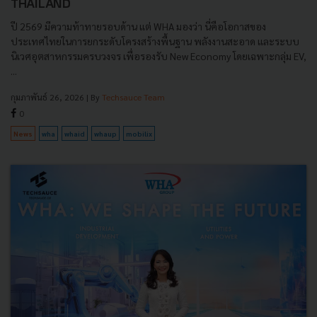
THAILAND
ปี 2569 มีความท้าทายรอบด้าน แต่ WHA มองว่า นี่คือโอกาสของ
ประเทศไทยในการยกระดับโครงสร้างพื้นฐาน พลังงานสะอาด และระบบ
นิเวศอุตสาหกรรมครบวงจร เพื่อรองรับ New Economy โดยเฉพาะกลุ่ม EV,
...
กุมภาพันธ์ 26, 2026
| By
Techsauce Team
0
News
wha
whaid
whaup
mobilix