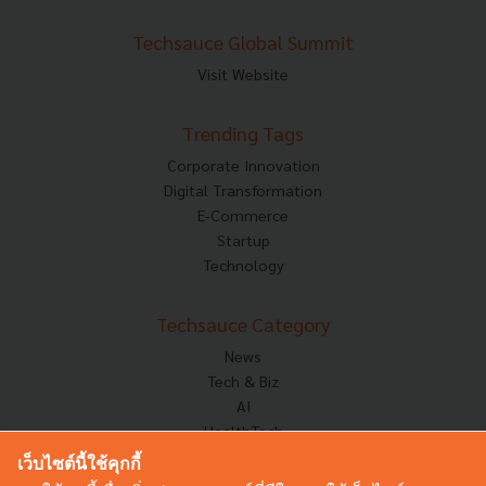
Techsauce Global Summit
Visit Website
Trending Tags
Corporate Innovation
Digital Transformation
E-Commerce
Startup
Technology
Techsauce Category
News
Tech & Biz
AI
HealthTech
Exec Insight
เว็บไซต์นี้ใช้คุกกี้
Corp Innov