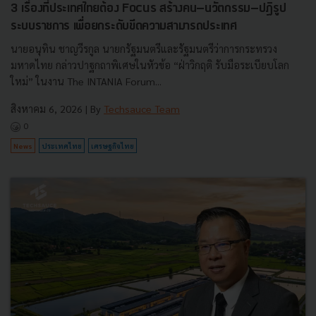
3 เรื่องที่ประเทศไทยต้อง Focus สร้างคน–นวัตกรรม–ปฏิรูป
ระบบราชการ เพื่อยกระดับขีดความสามารถประเทศ
นายอนุทิน ชาญวีรกูล นายกรัฐมนตรีและรัฐมนตรีว่าการกระทรวง
มหาดไทย กล่าวปาฐกถาพิเศษในหัวข้อ “ฝ่าวิกฤติ รับมือระเบียบโลก
ใหม่” ในงาน The INTANIA Forum...
สิงหาคม 6, 2026
| By
Techsauce Team
0
News
ประเทศไทย
เศรษฐกิจไทย