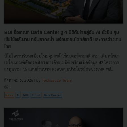
BOI รื้อเกณฑ์ Data Center ชู 4 มิติดันไทยสู่ฮับ AI ยั่งยืน คุม
เข้มใช้พลังงาน ทรัพยากรน้ำ พร้อมตอบโจทย์ชาติ และการจ้างงาน
ไทย
บีโอไอขานรับระเบียบใหม่คุมดาต้าเซ็นเตอร์ตามมติ ครม. เดินหน้ายก
เครื่องเกณฑ์คัดกรองโครงการด้วย 4 มิติ พร้อมเปิดข้อมูล 42 โครงการ
ลงทุนรวม 7.5 แสนล้านบาท ครอบคลุมประโยชน์ต่อประเทศ พลั...
สิงหาคม 6, 2026
| By
Techsauce Team
0
News
AI
BOI
Cloud
Data Center