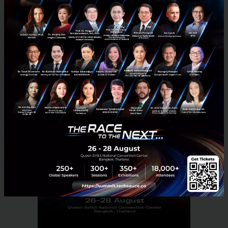
News
Thai Fight Covid
mrna
covid-19
astrazeneca
covid-19-vaccine
No comment