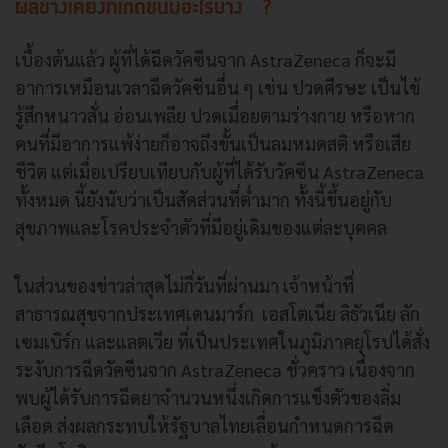
ผลข้างเคียงที่เกิดขึ้นมีอะไรบ้าง ?
เบื้องต้นแล้ว ผู้ที่ได้ฉีดวัคซีนจาก AstraZeneca ก็จะมี
อาการเหมือนเวลาฉีดวัคซีนอื่น ๆ เช่น ปวดศีรษะ เป็นไข้
รู้สึกหนาวสั่น อ่อนเพลีย ปวดเมื่อยตามร่างกาย หรือหาก
คนที่มีอาการแพ้ง่ายก็อาจถึงขั้นเป็นลมหมดสติ หรือเสีย
ชีวิต แต่เมื่อเปรียบเทียบกับผู้ที่ได้รับวัคซีน AstraZeneca
ทั้งหมด นี้ยังนับว่าเป็นสัดส่วนที่ต่ำมาก ทั้งนี้ขึ้นอยู่กับ
สุขภาพและโรคประจำตัวที่มีอยู่เดิมของแต่ละบุคคล
ในส่วนของข่าวล่าสุดไม่กี่วันที่ผ่านมา เจ้าหน้าที่
สาธารณสุขจากประเทศเดนมาร์ก เอสโตเนีย ลิธัวเนีย ลัก
เซมเบิร์ก และแลตเวีย ที่เป็นประเทศในภูมิภาคยุโรปได้สั่ง
ระงับการฉีดวัคซีนจาก AstraZeneca ชั่วคราว เนื่องจาก
พบผู้ได้รับการฉีดยาจำนวนหนึ่งเกิดการแข็งตัวของลิ่ม
เลือด ส่งผลกระทบให้รัฐบาลไทยเลื่อนกำหนดการฉีด