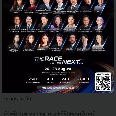
หน้า วิสัยทัศน์ของเราในการเป็นบริษัทที่ยอดเยี่ยมตั้งอยู่
บนพื้นฐานการประสบความสำเร็จที่ผ่านมา ทำให้เห็นถึง
ความมุ่งมั่นที่ไม่สั่นคลอน ผ่านยุทธศาสตร์การพัฒนาและ
ความสามารถอันเยี่ยมยอดของพวกเรา ในการพัฒนา
เทคโนโลยีให้ก้าวหน้าต่อไปอย่างไม่หยุดยั้ง
พี่น้องชาวเสียวหมี่ที่รักยิ่งทุกท่าน หนทางที่เต็มไปด้วย
ความยากลำบากมักจะนำพาเราไปสู่ปลายทางที่สวยงาม
ดังนั้นเราจะต้องทำตามความฝัน และตั้งมั่นในพันธกิจของ
เราเพื่อสามารถเอาชนะอุปสรรคต่างๆ มุ่งมั่นสร้างสรรค์
นวัตกรรมคุณภาพให้ทุกคนบนโลก และทำให้เสียวหมี่เป็น
บริษัทที่ยอดเยี่ยมมากที่สุดต่อไป
นายเหลย จวิน
ผู้ก่อตั้ง ประธานกรรมการ และซีอีโอของ เสียวหมี่