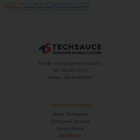
PR News
Xiaomi
All in AIoT
Fortune Global 500
E-mail :
contact@techsauce.co
Tel : 02-001-5375
Mobile : 06-4658-9500
Techsauce Media
About Techsauce
Techsauce Services
Privacy Policy
ส่งบทความ