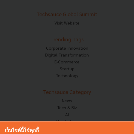
Techsauce Global Summit
Visit Website
Trending Tags
Corporate Innovation
Digital Transformation
E-Commerce
Startup
Technology
Techsauce Category
News
Tech & Biz
AI
HealthTech
Exec Insight
เว็บไซต์นี้ใช้คุกกี้