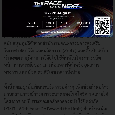
จำเป็นในการใช้งานอย่างบุคลากรทางการแพทย์ ตลอดจน
ประชาชนทั่วไป โดยนวัตกรรมดังกล่าว นับเป็นความภาค
ภูมิใจของ สจล. ที่สามารถนำองค์ความรู้ด้านวิทยาศาสตร์
และเทคโนโลยีที่มี เข้ามาช่วยแก้ปัญหาในภาวะที่สังคม
ต้องการความช่วยเหลือในด้านนี้ได้ นอกจากนี้ นวัตกรรม
ดังกล่าวเป็นผลงานที่ สจล. ได้ร่วมวิจัยกับ CP โดยได้รับการ
สนับสนุนทุนวิจัยจากสำนักงานคณะกรรมการส่งเสริม
วิทยาศาสตร์ วิจัยและนวัตกรรม (สกสว.) และตั้งเป้าเตรียม
นำองค์ความรู้จากการวิจัยไปใช้ทันทีในโครงการผลิต
หน้ากากอนามัยของ CP เพื่อแจกฟรีสำหรับบุคลากร
ทางการแพทย์ รศ.ดร.ศิริเดช กล่าวทิ้งท้าย
ทั้งนี้ สจล. มุ่งมั่นพัฒนานวัตกรรมต่างๆ เพื่อช่วยสังคมก้าว
ผ่านสถานการณ์การแพร่ระบาดของโรคโควิด-19 ภายใต้
โครงการ 60 ปี พระจอมเกล้าลาดกระบัง ไร้ขีดจำกัด
(KMITL 60th Year: Go Beyond the Limit) สำหรับหน่วย