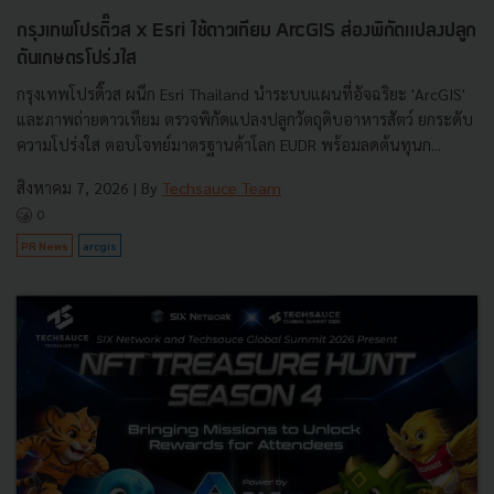
กรุงเทพโปรดิ๊วส x Esri ใช้ดาวเทียม ArcGIS ส่องพิกัดแปลงปลูก
ดันเกษตรโปร่งใส
กรุงเทพโปรดิ๊วส ผนึก Esri Thailand นำระบบแผนที่อัจฉริยะ 'ArcGIS'
และภาพถ่ายดาวเทียม ตรวจพิกัดแปลงปลูกวัตถุดิบอาหารสัตว์ ยกระดับ
ความโปร่งใส ตอบโจทย์มาตรฐานค้าโลก EUDR พร้อมลดต้นทุนก...
สิงหาคม 7, 2026
| By
Techsauce Team
0
PR News
arcgis