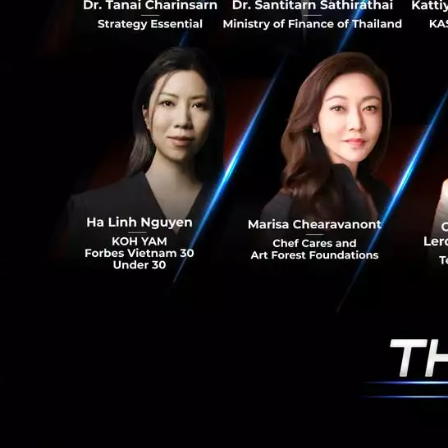
QR Code ผ่านโมบาย
ข้อมูล:
ธนาคารกสิ
PR News
มิจฉาชีพ
บัตรเ
RELATED A