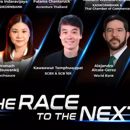
 แบงกิ้งได้ ไม่ต้องพกบัตร สะดวก และปลอดภัยมากยิ่งขึ้น
กรไทย
ครดิต
No comment
RTICLE
กรุงเทพโปรดิ๊วส x Esri ใช้ดาว
พิกัดแปลงปลูก ดันเกษตรโปร่งใ
กรุงเทพโปรดิ๊วส ผนึก Esri Thaila
อัจฉริยะ 'ArcGIS' และภาพถ่ายดาว
ปลูกวัตถุดิบอาหารสัตว์ ยกระดับค