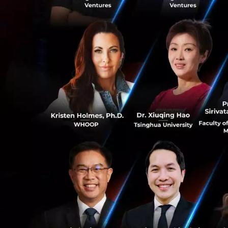
ผู้ถือบัตรคว
สอบยอดเรียกเก
ให้รีบติดต่อธ
ผู้ถือบัตรควร
อีเมล์ (Email) 
รหัส OTP โด
ผู้ถือบัตรคว
กรณีพบว่า บัตรเครด
ไม่ได้ใช้
สิ่งที่ควรร
0
โทรแจ้ง Call Cent
เมื่อมีการออกบัตร
0
งกิ้ง ซึ่งเป็นการใ
หรือยืนยันตัวตนด้ว