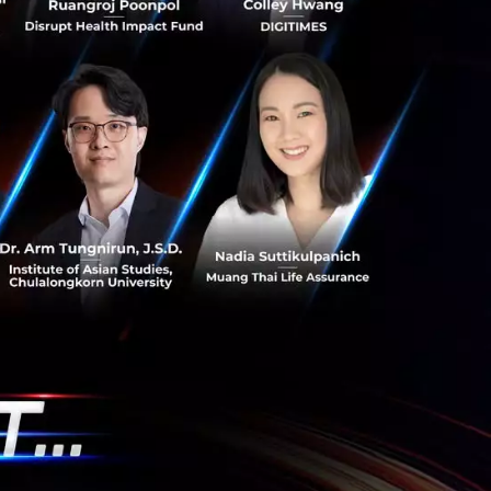
เทียม ArcGIS ส่อง
ส
nd นำระบบแผนที่
เทียม ตรวจพิกัดแปลง
วามโปร่งใส ตอบโจทย์