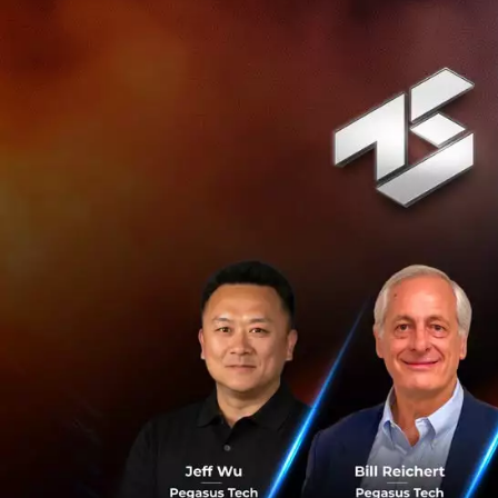
คำแนะนำใช้บัตรเค
ควรเพิ่มบัตร
ออกบัตรเครดิต
กำหนดวงเงินใ
ธนาคารผู้ออก
ผูกบัตรได้
ขอใ
เตือนทันที ทุ
หากพบสัญญา
ทันที