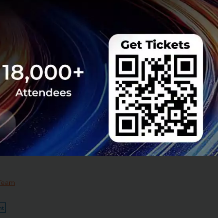
ุนก...
 Team
e สานต่อความร่วม
 Hunt Season 4 ยก
echsauce Global
uce อีกครั้งในงาน
ายใต้ธีม "The Race
ี่ 26-28 สิงหาคม 2026
 Team
nt