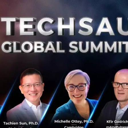
รดิต ให้ปลอดภัยจากมิจฉาชีพ
เครดิตในโมบาย แบงกิ้ง ของธนาคารผู้ออกบัตร
เนื่องจากโมบา
 จะมีฟีเจอร์การแจ้งเตือนการใช้บัตร ฟีเจอร์ระงับบัตรชั่วครา
ช้บัตร
บัตรบางแห่ง อาจมี LINE Official Account ที่ผู้ถือบัตรส
ห้ผู้ถือบัตรเปิดแจ้งเตือนยอดใช้จ่ายผ่านบัตรเครดิตผ่าน LINE 
กครั้งที่มีการชำระค่าสินค้าหรือบริการผ่านบัตรเครดิต
ณผิดปกติของการใช้จ่าย
หรือไม่ได้เป็นผู้ทำรายการขอให้ผู้