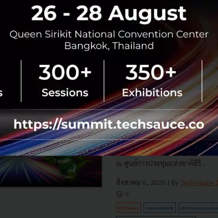
มาตรฐานค้าโลก EUDR พร้อมลดต้นท
สิงหาคม 7, 2026
| By
Techsauce
0
PR News
arcgis
SIX Network และ Techsauc
มือปีที่ 4 นำ NFT Treasure
ระดับประสบการณ์ดิจิทัลใน T
Summit 2026
SIX Network ผนึกกำลังกับ Techsa
Techsauce Global Summit 2026 ภ
to The Next…" จัดขึ้นระหว่างวันท
ณ ศูนย์การประชุมแห่งชาติสิริ...
สิงหาคม 6, 2026
| By
Techsauce
0
PR News
six-network
nft-treasure-hu