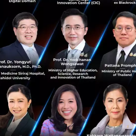
รตรวจสอบยอดการใช้จ่ายผ่านบัตรเครดิตทุกครั้ง
ที่มีการรูดใช
็บใน Statement หากพบว่ามีรายการใช้จ่ายที่ไม่ได้เป็นผู้ใช้ 
นาคารผู้ออกบัตรทันที
ระมัดระวังกรณีฟิชชิ่ง (Phishing) ไม่กดลิงก์ (Link) จากเอสเอ
ที่ไม่น่าเชื่อถือ
ที่สำคัญคือ ไม่ใส่ข้อมูลหมายเลขบัตร วันหมดอ
ยเด็ดขาด
รระวังไม่เปิดเผยรหัส OTP
สำหรับการซื้อสินค้าออนไลน์ ให้กับ
ิตสูญหาย ถูกขโมย หรือมีการแจ้งเตือนว่า บัตรเครดิตถูกตัดเงิน
ีบทำ
คือ
er ของธนาคารเจ้าของบัตรเพื่อทำการแจ้งอายัดบัตรเครดิตโด
เครดิตใบใหม่หรือใช้บัตรเครดิตใบเดิม แนะนำให้ผูกบัตรเครดิ
ช้งานในลักษณะ Virtual Card เนื่องจากมีระบบรักษาความปลอดภั
ยใบหน้า ทุกครั้งที่เข้าใช้งาน โดยเมื่อผูกบัตรเครดิตไว้แล้ว 