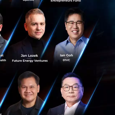
้จ่าย รวมถึง ตรวจ
หรือมีข้อสงสัย ขอ
็มเอส (SMS) หรือ
ายุ รหัสหลังบัตร
บุคคลอื่นทุกกรณี
โดยที่เจ้าของบัญชี
ยเร็วที่สุด
ตไว้กับโมบาย แบ
ยทั้งการใส่ Pin
สามารถสแกนจ่ายด้วย