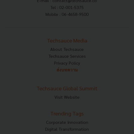
E-mail :
contact@techsauce.co
Tel : 02-001-5375
Mobile : 06-4658-9500
Techsauce Media
About Techsauce
Techsauce Services
Privacy Policy
ส่งบทความ
Techsauce Global Summit
Visit Website
Trending Tags
Corporate Innovation
Digital Transformation