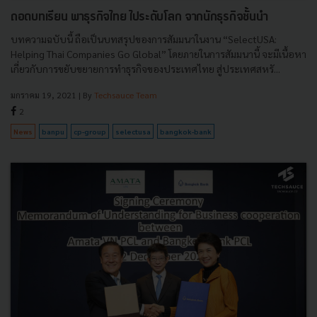
ถอดบทเรียน พาธุรกิจไทย ไประดับโลก จากนักธุรกิจชั้นนำ
บทความฉบับนี้ ถือเป็นบทสรุปของการสัมมนาในงาน “SelectUSA:
Helping Thai Companies Go Global” โดยภายในการสัมมนานี้ จะมีเนื้อหา
เกี่ยวกับการขยับขยายการทำธุรกิจของประเทศไทย สู่ประเทศสหรั...
มกราคม 19, 2021
| By
Techsauce Team
2
News
banpu
cp-group
selectusa
bangkok-bank