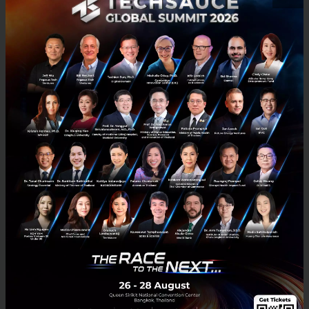
50
PR News
Bangkok Bank
Banking Agent
ธนาคารกรุงเทพประกาศแจ้งเหตุการณ์เกี่ยวกับโรค COVID-19
ธนาคารได้รับการแจ้งยืนยัน ว่ามีพนักงานของธนาคารในอาคารแสงทอง