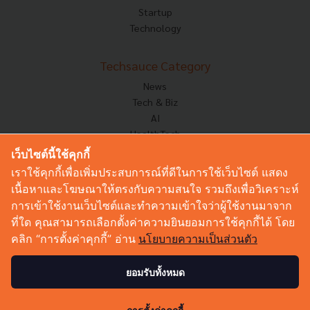
Startup
Technology
Techsauce Category
News
Tech & Biz
AI
HealthTech
Exec Insight
เว็บไซต์นี้ใช้คุกกี้
Corp Innov
เราใช้คุกกี้เพื่อเพิ่มประสบการณ์ที่ดีในการใช้เว็บไซต์ แสดง
Saucy Thoughts
เนื้อหาและโฆษณาให้ตรงกับความสนใจ รวมถึงเพื่อวิเคราะห์
Based On
การเข้าใช้งานเว็บไซต์และทำความเข้าใจว่าผู้ใช้งานมาจาก
Sustainable
ที่ใด คุณสามารถเลือกตั้งค่าความยินยอมการใช้คุกกี้ได้ โดย
Videos
คลิก “การตั้งค่าคุกกี้” อ่าน
นโยบายความเป็นส่วนตัว
Podcast
Startup Guide
ยอมรับทั้งหมด
© Copyright 2026 :
Techsauce All rights reserved.