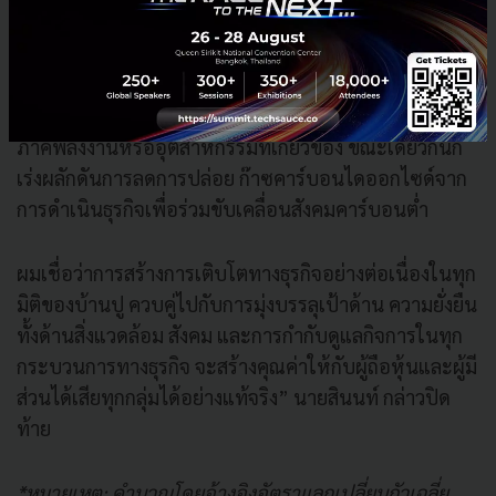
ดิจิทัลและ AI เข้ามาสนับสนุนให้เกิดประโยชน์สูงสุด
พร้อมการต่อยอดโอกาสเพิ่มรายได้จากการเลือกลงทุนที่
จะให้ผลตอบแทนสูง โดยผสานความแข็งแกร่งทั้งในธุรกิจ
ที่มีอยู่เดิมและธุรกิจใหม่ที่มีศักยภาพในการเติบโตไม่ว่าจะ
ภาคพลังงานหรืออุตสาหกรรมที่เกี่ยวข้อง ขณะเดียวกันก็
เร่งผลักดันการลดการปล่อย ก๊าซคาร์บอนไดออกไซด์จาก
การดำเนินธุรกิจเพื่อร่วมขับเคลื่อนสังคมคาร์บอนต่ำ
ผมเชื่อว่าการสร้างการเติบโตทางธุรกิจอย่างต่อเนื่องในทุก
มิติของบ้านปู ควบคู่ไปกับการมุ่งบรรลุเป้าด้าน ความยั่งยืน
ทั้งด้านสิ่งแวดล้อม สังคม และการกำกับดูแลกิจการในทุก
กระบวนการทางธุรกิจ จะสร้างคุณค่าให้กับผู้ถือหุ้นและผู้มี
ส่วนได้เสียทุกกลุ่มได้อย่างแท้จริง” นายสินนท์ กล่าวปิด
ท้าย
*หมายเหตุ: คำนวณโดยอ้างอิงอัตราแลกเปลี่ยนถัวเฉลี่ย