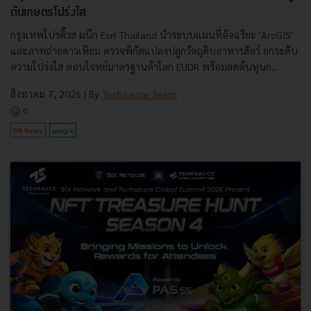
ดันเกษตรโปร่งใส
กรุงเทพโปรดิ๊วส ผนึก Esri Thailand นำระบบแผนที่อัจฉริยะ 'ArcGIS'
และภาพถ่ายดาวเทียม ตรวจพิกัดแปลงปลูกวัตถุดิบอาหารสัตว์ ยกระดับ
ความโปร่งใส ตอบโจทย์มาตรฐานค้าโลก EUDR พร้อมลดต้นทุนก...
สิงหาคม 7, 2026
| By
Techsauce Team
0
PR News
arcgis