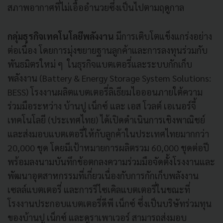
สภาพอากาศที่ไม่เอื้ออำนวยซึ่งเป็นไปตามฤดูกาล
กลุ่มธุรกิจเทคโนโลยีพลังงาน
มีการเติบโตแข็งแกร่งอย่าง
ต่อเนื่อง โดยการมุ่งขยายฐานลูกค้าและการลงทุนร่วมกับ
พันธมิตรใหม่ ๆ ในธุรกิจแบตเตอรี่และระบบกักเก็บ
พลังงาน (Battery & Energy Storage System Solutions:
BESS) โรงงานผลิตแบตเตอรี่ลิเธียมไอออนภายใต้ความ
ร่วมมือระหว่าง บ้านปู เน็กซ์ และ เอส โวลต์ เอเนอร์จี้
เทคโนโลยี (ประเทศไทย) ได้เปิดดำเนินการเชิงพาณิชย์
และส่งมอบแบตเตอรี่ให้กับลูกค้าในประเทศไทยมากกว่า
20,000 ชุด โดยมีเป้าหมายการผลิตรวม 60,000 ชุดต่อปี
พร้อมลงนามบันทึกข้อตกลงความร่วมมือจัดตั้งโรงงานและ
พัฒนาอุตสาหกรรมที่เกี่ยวเนื่องกับการกักเก็บพลังงาน
เซลล์แบตเตอรี่ และการรีไซเคิลแบตเตอรี่ในขณะที่
โรงงานประกอบแบตเตอรี่ดีพี เน็กซ์ ซึ่งเป็นบริษัทร่วมทุน
ของบ้านปู เน็กซ์ และดูราเพาเวอร์ สามารถส่งมอบ