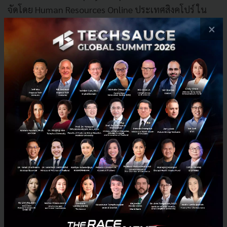
จัดโดย Human Resources Online ประเทศสิงคโปร์ ใน
ประเภท Best Management Training Programme
×
(ระดับ Silver) ประเภท Best Holistic Leadership
Development Strategy (ระดับ Silver) และประเภท Best
Executive Coaching Programme (ระดับ Bronze)สะท้อน
ความมุ่งมั่นของบ้านปูในการเป็นองค์กรแห่งการเรียนรู้
ตลอดชีวิต (Lifelong Learning Organization) และการ
ตระหนักถึงความสำคัญของทรัพยากรบุคคลที่เป็น
สินทรัพย์ที่มีค่าที่สุดของบริษัทฯ
“บ้านปูยังคงสร้างการเติบโตของพอร์ตโฟลิโอพลังงาน
โดยมุ่งสานต่อโร้ดแม็พภารกิจการเปลี่ยนผ่านสู่พลังงานที่
ยั่งยืน (Sustainable Energy Transition) สิ่งที่ผมให้ความ
สำคัญ คือการสร้างกระแสเงินสดให้แข็งแกร่งยิ่งขึ้น จาก
การดำเนินงานที่เต็มประสิทธิภาพของสินทรัพย์ต่าง ๆ ใน
ทุกกลุ่มธุรกิจของบริษัทฯ โดยมุ่งเน้นการนำเทคโนโลยี