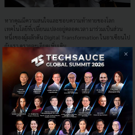
หากคุณมีความสนใจและชอบความท้าทายของโลก
เทคโนโลยีที่เปลี่ยนแปลงอยู่ตลอดเวลา มาร่วมเป็นส่วน
หนึ่งของผู้ผลักดัน Digital Transformation ในอาเซียนไป
กับเรา ดูรายละเอียดเพิ่มเติม
×
https://www.beryl8.com/th/careers/working-with-us
หรือส่ง CV มาสมัครที่
hr@beryl8.com
PR News
IT
Technology
Beryl 8 Plus
Digital Transformation
No comment