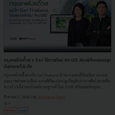
กรุงเทพโปรดิ๊วส x Esri ใช้ดาวเทียม ArcGIS ส่องพิกัดแปลงปลูก
ดันเกษตรโปร่งใส
กรุงเทพโปรดิ๊วส ผนึก Esri Thailand นำระบบแผนที่อัจฉริยะ 'ArcGIS'
และภาพถ่ายดาวเทียม ตรวจพิกัดแปลงปลูกวัตถุดิบอาหารสัตว์ ยกระดับ
ความโปร่งใส ตอบโจทย์มาตรฐานค้าโลก EUDR พร้อมลดต้นทุนก...
สิงหาคม 7, 2026
| By
Techsauce Team
0
PR News
arcgis