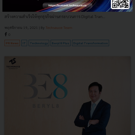
Beryl 8 Plus เปิดรับบุคลากรร่วมทีมที่มีประสบการณ์และความสนใจใน
ด้าน IT และ Technology เป็นจำนวนมาก เพื่อมาร่วมเป็นส่วนหนึ่งในการ
สร้างความสำเร็จให้ทุกธุรกิจผ่านกระบวนการ Digital Tran...
พฤศจิกายน 19, 2021
| By
Techsauce Team
0
PR News
IT
Technology
Beryl 8 Plus
Digital Transformation