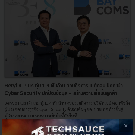
Beryl 8 Plus ทุ่ม 1.4 พันล้าน ควบกิจการ เบย์คอม ปักธงนำ
Cyber Security ปกป้องข้อมูล - สร้างความเชื่อมั่นลูกค้า
Beryl 8 Plus เดินเกม ทุ่ม1.4 พันล้าน ควบรวมกิจการ บริษัทเบย์ คอมพิวติ้ง
ผู้ประกอบการธุรกิจ Cyber Security อันดับต้นๆ ของประเทศ ก้าวขึ้นสู่
ผู้นำอุตสาหกรรม หนุนการเติบโตที่ยั่งยืน ชี...
×
สิงหาคม 17, 2022
| By
Techsauce Team
0