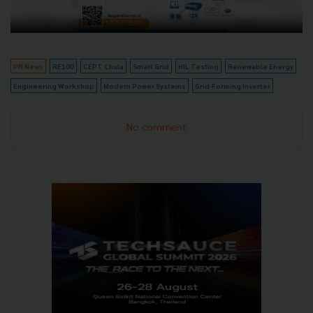
PR News
RE100
CEPT Chula
Smart Grid
HIL Testing
Renewable Energy
Engineering Workshop
Modern Power Systems
Grid-Forming Inverter
No comment