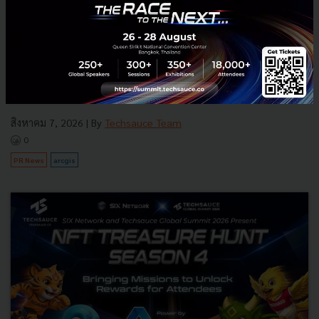
กรุงเทพโปรดิ๊วส x Esri ใช้ดาวเทียม ArcGIS ส่องพิกัดแปลงปลูก
ดันเกษตรโปร่งใส
กรุงเทพโปรดิ๊วส ผนึก Esri Thailand นำระบบแผนที่อัจฉริยะ 'ArcGIS'
และภาพถ่ายดาวเทียม ตรวจพิกัดแปลงปลูกวัตถุดิบอาหารสัตว์ ยกระดับ
ความโปร่งใส ตอบโจทย์มาตรฐานค้าโลก EUDR พร้อมลดต้นทุนก...
สิงหาคม 7, 2026
| By
Techsauce Team
0
PR News
arcgis