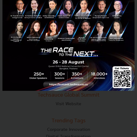
E-mail :
contact@techsauce.co
Tel : 02-001-5375
Mobile : 06-4658-9500
Techsauce Media
About Techsauce
Techsauce Services
Privacy Policy
ส่งบทความ
Techsauce Global Summit
Visit Website
Trending Tags
Corporate Innovation
Digital Transformation