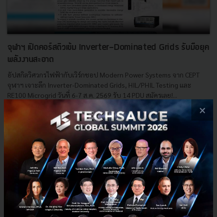
จุฬาฯ เปิดคอร์สติวเข้ม Inverter-Dominated Grids รับมือยุค
พลังงานสะอาด
อัปสกิลวิศวกรไฟฟ้ากับเวิร์กชอป Modern Power Systems จาก CEPT
จุฬาฯ เจาะลึก Inverter-Dominated Grids, HIL/PHIL Testing และ
RE100 Microgrid วันที่ 6-7 ส.ค. 2569 รับ 14 PDU สมัครเลย!...
×
มิถุนายน 11, 2026
| By
Techsauce Team
0
PR News
RE100
CEPT Chula
Smart Grid
HIL Testing