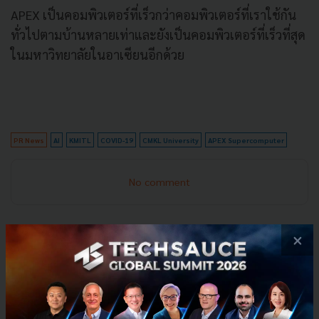
‍APEX เป็นคอมพิวเตอร์ที่เร็วกว่าคอมพิวเตอร์ที่เราใช้กัน
ทั่วไปตามบ้านหลายเท่าและยังเป็นคอมพิวเตอร์ที่เร็วที่สุด
ในมหาวิทยาลัยในอาเซียนอีกด้วย
PR News
AI
KMITL
COVID-19
CMKL University
APEX Supercomputer
No comment
×