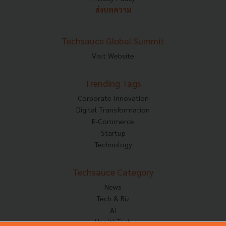
ส่งบทความ
Techsauce Global Summit
Visit Website
Trending Tags
Corporate Innovation
Digital Transformation
E-Commerce
Startup
Technology
Techsauce Category
News
Tech & Biz
AI
HealthTech