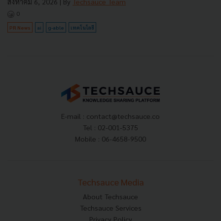
สิงหาคม 6, 2026
| By
Techsauce Team
0
PR News
ai
g-able
เทคโนโลยี
E-mail :
contact@techsauce.co
Tel : 02-001-5375
Mobile : 06-4658-9500
Techsauce Media
About Techsauce
Techsauce Services
Privacy Policy