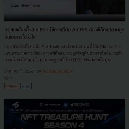
กรุงเทพโปรดิ๊วส x Esri ใช้ดาวเทียม ArcGIS ส่องพิกัดแปลงปลูก
ดันเกษตรโปร่งใส
กรุงเทพโปรดิ๊วส ผนึก Esri Thailand นำระบบแผนที่อัจฉริยะ 'ArcGIS'
และภาพถ่ายดาวเทียม ตรวจพิกัดแปลงปลูกวัตถุดิบอาหารสัตว์ ยกระดับ
ความโปร่งใส ตอบโจทย์มาตรฐานค้าโลก EUDR พร้อมลดต้นทุนก...
สิงหาคม 7, 2026
| By
Techsauce Team
0
PR News
arcgis