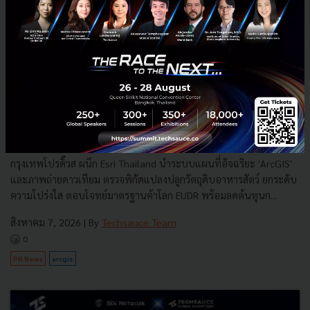
กรุงเทพโปรดิ๊วส x Esri ใช้ดาวเทียม ArcGIS ส่องพิกัดแปลงปลูก
ดันเกษตรโปร่งใส
กรุงเทพโปรดิ๊วส ผนึก Esri Thailand นำระบบแผนที่อัจฉริยะ 'ArcGIS'
และภาพถ่ายดาวเทียม ตรวจพิกัดแปลงปลูกวัตถุดิบอาหารสัตว์ ยกระดับ
ความโปร่งใส ตอบโจทย์มาตรฐานค้าโลก EUDR พร้อมลดต้นทุนก...
สิงหาคม 7, 2026
| By
Techsauce Team
0
PR News
arcgis