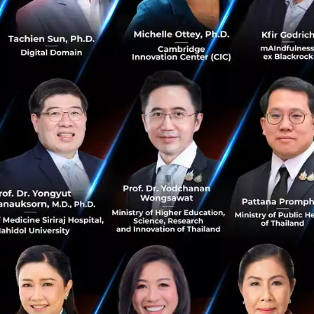
ราทุกคน คือเครือข่าย” จับมือร่วมกับองค์กรชั้นนำทั้งภาครัฐ แ
างสิ่งแวดล้อมที่ดีคืนสู่สังคมไทยสร้างอีโค่ซิสเต็มด้านการจั
aste) อย่างยั่งยืน
ซ็นทรัล ในการร่วมเป็นช่องทางวางถังรับทิ้ง E-Waste ในครั้งนี้
งจุดรับทิ้งขยะอิเล็กทรอนิกส์ (E-Waste) ได้ง่ายมากยิ่งขึ้น เนื
รค้าขนาดใหญ่ภายใต้การบริหารรวม 34 โครงการ กระจายอยู่ทั้
งเป็นศูนย์การค้าที่ได้รับความนิยมจากประชาชนจำนวนมาก ใก
ากประชาชนไปช้อปปิ้งตามศูนย์การค้าใกล้บ้านก็สามารถพกขยะ
ก โดย เอไอเอส จะนำถังรับทิ้ง E-Waste ไปตั้งบริเวณ โซน E-Ce