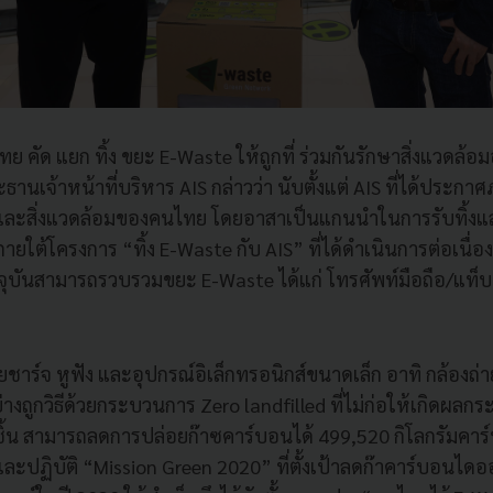
คัด แยก ทิ้ง ขยะ E-Waste ให้ถูกที่ ร่วมกันรักษาสิ่งแวดล้อม
ระธานเจ้าหน้าที่บริหาร AIS กล่าวว่า นับตั้งแต่ AIS ที่ได้ประ
และสิ่งแวดล้อมของคนไทย โดยอาสาเป็นแกนนำในการรับทิ้งแ
ภายใต้โครงการ “ทิ้ง E-Waste กับ AIS” ที่ได้ดำเนินการต่อเนื่อง
จุบันสามารถรวบรวมขยะ E-Waste ได้แก่ โทรศัพท์มือถือ/แท็บเล
ชาร์จ หูฟัง และอุปกรณ์อิเล็กทรอนิกส์ขนาดเล็ก อาทิ กล้องถ่ายร
ถูกวิธีด้วยกระบวนการ Zero landfilled ที่ไม่ก่อให้เกิดผลกร
 ชิ้น สามารถลดการปล่อยก๊าซคาร์บอนได้ 499,520 กิโลกรัมคาร์
ละปฏิบัติ “Mission Green 2020” ที่ตั้งเป้าลดก๊าคาร์บอนไดออ