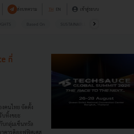
ส่งบทความ
TH
EN
เข้าสู่ระบบ
UGHTS
Based On
SUSTAINABLE
VIDEOS
P
 ที่
งคนไทย จัดตั้ง
ับทิ้งขยะ
ับกลุ่มเซ็นทรัล
ละอาคารดิออฟฟิศเศส