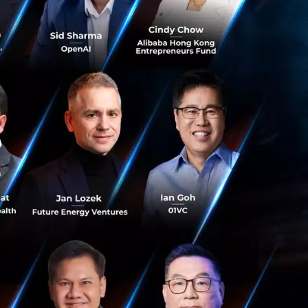
ละเอกชน ที่มี
ดการขยะ
 จะช่วยให้
่องด้วย กลุ่ม
งในกรุงเทพฯ และ
ล้ระบบขนส่งมวลชน
 E-Waste ติดตัว
nter ณ ศูนย์การค้า