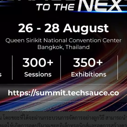
ราธิวัฒน์ กรรมการบริหาร กลุ่มเซ็นทรัล กล่าวว่า “กลุ่มเซ็นทรัล
งคุณภาพชีวิตที่ดีของคนไทยในทุกระดับอย่างยั่งยืน ผ่านโครงก
ำด้วยกัน ทำด้วยใจ” โดยตลอดระยะเวลาที่ผ่านมา เราตระหนัก
แวดล้อม และขับเคลื่อนการสร้างโลกสีเขียวภายใต้แคมเปญ “เซ็น
Group Love the Earth) เพื่อสร้างประโยชน์ทั้งในระดับองค์
ด้จับมือ กับ เอไอเอส ในการสนับสนุนจุดติดตั้งถังขยะอิเล็กทรอน
์การค้าเครือเซ็นทรัล เพื่อส่งเสริมให้เกิดการคัดแยกขยะอิเล็ก
งยืน โดยขยะที่ได้จะผ่านกระบวนการจัดการอย่างถูกวิธี สามารถน
ส่งผลให้เกิดการลดปริมาณขยะอิเล็กทรอนิกส์และลดการสร้างค