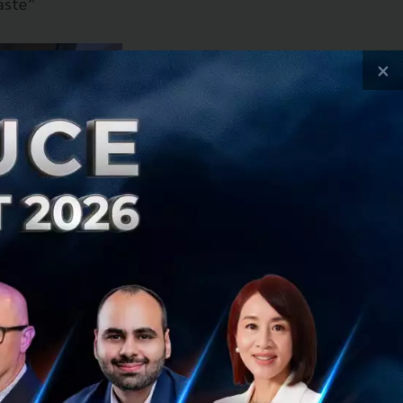
Waste”
×