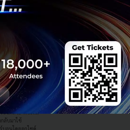
 มุ่งมั่นสานต่อ
ารเพื่อสังคม
ถึงบทบาทสำคัญใน
ทรัล กรุ๊ป เลิฟ ดิ
กร ชุมชน และมหภาค
ิกส์ (E-Waste)
ทรอนิกส์ (E-Waste)
ำกลับมาใช้
าร์บอนไดออกไซด์