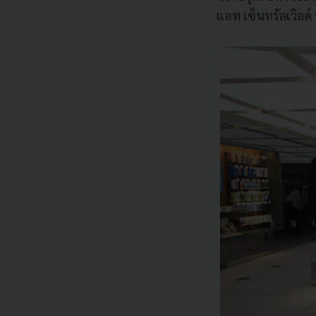
แอท เซ็นทรัลเวิลด