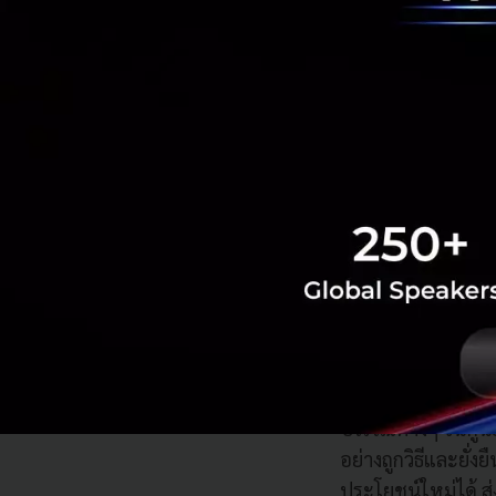
ทางด้าน นายพิชัย จิ
เจตนารมย์ที่จะสร้า
“เซ็นทรัล ทำ - ท
การรณรงค์รักษาสิ่ง
เอิร์ธ” (CENTRAL 
โดยกลุ่มเซ็นทรัล ไ
บริเวณต่างๆ ในศูนย
อย่างถูกวิธีและยั่
ประโยชน์ใหม่ได้ 