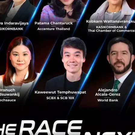
รวม 34 สาขา ทั่วประเทศ) และที่อาคารดิออฟฟิศเศส แอท เซ็นท
ขยะ E-Waste เสร็จครบทุกสาขาในช่วงกลางเดือนมิถุนายนนี้