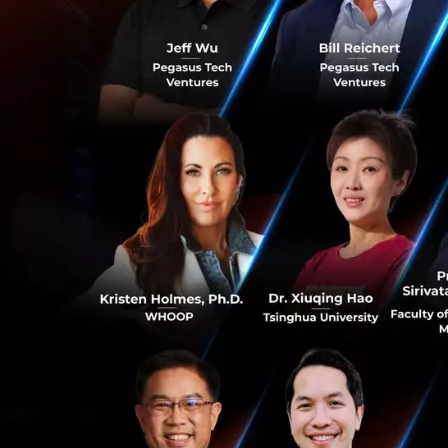
ภายใต้แนวคิด “ถ้าเ
ปณิธานในด้านการสร้
อิเล็กทรอนิกส์ (E-W
การจับมือกับ กลุ่มเ
ประชาชนสามารถเข้าถึ
เซ็นทรัลมีศูนย์กา
จังหวัดต่างๆ
0
ทั่วประเทศ ทั้งยั
สาธารณะ ดังนั้นห
ไปทิ้งได้อย่างสะดว