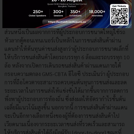
13% ขณะที่ ผลประกอบการของผู้ประกอบการที่จด
ทะเบียนรถขนส่งสินค้ามากกว่า100 คันนั้นต่ำกว่าค่าเฉลี่ย
ภาพรวมผลประกอบการในตลาดขนส่งสินค้าผ่านแดน ซึ่ง
ส่วนหนึ่งเป็นผลจากการที่ผู้ประกอบการขนาดใหญ่ใช้รถ
หัวลากตู้คอนเทนเนอร์เป็นหลักในการขนส่งสินค้าผ่าน
แดนทำให้ต้นทุนค่าขนส่งสูงกว่าผู้ประกอบการขนาดเล็กที่
ให้บริการขนส่งสินค้าโดยรถบรรทุก 6 ล้อและรถบรรทุก 10
ล้อ หลังจากเปิดการเดินรถขนส่งสินค้าผ่านแดนภายใต้
กรอบความตกลง GMS-CBTA อีไอซี ประเมินว่า ผู้ประกอบ
การที่ถือโควตาจะสามารถควบคุมต้นทุนการขนส่งและลด
ระยะเวลาในการขนส่งให้แข่งขันได้มากขึ้นจากการลดการ
พึ่งพาผู้ประกอบการท้องถิ่น ซึ่งส่งผลให้อัตรากำไรขั้นต้น
เฉลี่ยมีแนวโน้มสูงขึ้น นอกจากนี้ การขนส่งสินค้าผ่านแดน
จะเป็นอีกทางเลือกหนึ่งของผู้ที่ต้องการขนส่งสินค้าไป
เวียดนามเนื่องจากระยะเวลาขนส่งที่รวดเร็วและสามารถ
ให้บริการส่งสินค้าได้ถึงมือผู้รับ (door-to-door) ขณะที่