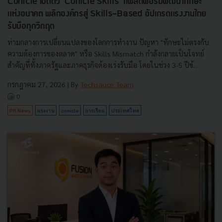
Conicle เปิดตัว 'Conicle Skills' แพลตฟอร์มพัฒนาทักษะ
แห่งอนาคต พลิกองค์กรสู่ Skills-Based อัปเกรดแรงงานไทย
รับมือทุกวิกฤต
ท่ามกลางการเปลี่ยนแปลงของโลกการทำงาน ปัญหา "ทักษะไม่ตรงกับ
ความต้องการของตลาด" หรือ Skills Mismatch กำลังกลายเป็นโจทย์
สำคัญที่ทั้งภาครัฐและภาคธุรกิจต้องเร่งรับมือ โดยในช่วง 3-5 ปีข้...
กรกฎาคม 27, 2026
| By
Techsauce Team
0
PR News
แรงงาน
conicle
การเรียน
ประเทศไทย