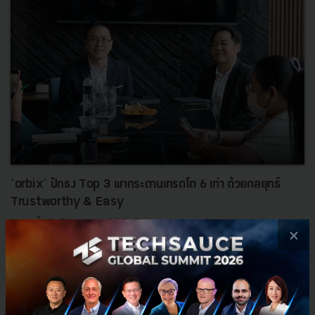
‘orbix‘ ปักธง Top 3 พากระดานเทรดโต 6 เท่า ด้วยกลยุทธ์
Trustworthy & Easy
orbix ตั้งเป้าปี 2567 รายได้เติบโต 6 เท่า ชูกลยุทธ์ Easy & Trustworthy
×
พร้อมเป็นผู้นำในการยกระดับมาตรฐานทั้งอุตสาหกรรมในการดูแล
คุ้มครองนักลงทุน...
มีนาคม 21, 2024
| By
Techsauce Team
0