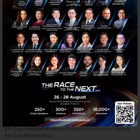
News
orbix
orbix-tech
blockchain
สินทรัพย์ดิจิทัล
เจาะลึก Quarix โครงสร้างพื้นฐาน Blockchain อนาคต
นวัตกรรมการเงินไทย
รู้จัก Quarix เทคโนโลยี Blockchain Network Infrastructure นวัตกรรม
ของ Orbix Technonology...