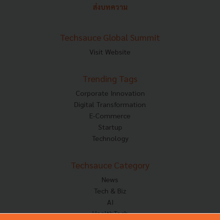
ส่งบทความ
Techsauce Global Summit
Visit Website
Trending Tags
Corporate Innovation
Digital Transformation
E-Commerce
Startup
Technology
Techsauce Category
News
Tech & Biz
AI
HealthTech