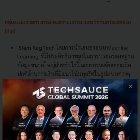
กลุ่มระบบช่วยทางการและสถาบันการเงินตรวจจับการฟอกเงิน
ได้แก่
Siam RegTech
โดยการนำเสนอระบบ Machine
Learning ที่มีประสิทธิภาพสูงในการประมวลผลฐาน
ข้อมูลขนาดใหญ่สำหรับใช้ในการตรวจจับความผิด
ปกติด้านการเงินที่มีแนวโน้มทุจริตในรูปแบบต่างๆ
×
รายละเอียดโครงการ
FinTech Challenge ครั้งที่ 2
ทุกทีมจะต้องนำเสนอผลงานบนเวทีต่อหน้าคณะกรรมการ
พร้อมมีการจัดแสดงนิทรรศการด้าน FinTech ต่อผู้สนใจ
ทั่วไป ณ โรงละครเคแบงก์สยามพิฆเนศ สยามสแควร์ วัน