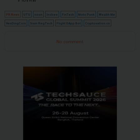
PR News
UTU
noon
Insbee
FinTech
Moto Punk
Wealth Me
VenDingCoin
Siam RegTech
Flight DApp Bot
Cryptovation.co
No comment