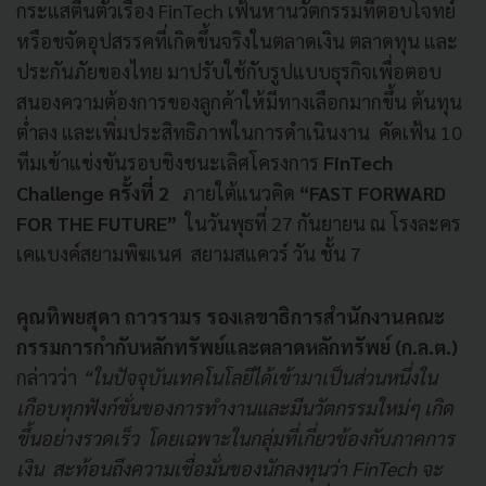
กระแสตื่นตัวเรื่อง FinTech เฟ้นหานวัตกรรมที่ตอบโจทย์
หรือขจัดอุปสรรคที่เกิดขึ้นจริงในตลาดเงิน ตลาดทุน และ
ประกันภัยของไทย มาปรับใช้กับรูปแบบธุรกิจเพื่อตอบ
สนองความต้องการของลูกค้าให้มีทางเลือกมากขึ้น ต้นทุน
ต่ำลง และเพิ่มประสิทธิภาพในการดำเนินงาน คัดเฟ้น 10
ทีมเข้าแข่งขันรอบชิงชนะเลิศโครงการ
FinTech
Challenge ครั้งที่ 2
ภายใต้แนวคิด
“FAST FORWARD
FOR THE FUTURE”
ในวันพุธที่ 27 กันยายน ณ โรงละคร
เคแบงค์สยามพิฆเนศ สยามสแควร์ วัน ชั้น 7
คุณทิพยสุดา ถาวรามร รองเลขาธิการสำนักงานคณะ
กรรมการกำกับหลักทรัพย์และตลาดหลักทรัพย์ (ก.ล.ต.)
กล่าวว่า
“ในปัจจุบันเทคโนโลยีได้เข้ามาเป็นส่วนหนึ่งใน
เกือบทุกฟังก์ชั่นของการทำงานและมีนวัตกรรมใหม่ๆ เกิด
ขึ้นอย่างรวดเร็ว โดยเฉพาะในกลุ่มที่เกี่ยวข้องกับภาคการ
เงิน สะท้อนถึงความเชื่อมั่นของนักลงทุนว่า
FinTech จะ