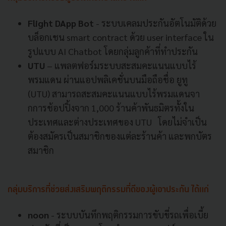
Flight DApp Bot
- ระบบเคลมประกันอัตโนมัติด้วย
บล็อกเชน smart contract ด้วย user interface ใน
รูปแบบ AI Chatbot โดยกลุ่มลูกค้าที่ทำประกัน
UTU
– แพลตฟอร์มระบบสะสมคะแนนแบบไร้
พรมแดน ผ่านแอปพลิเคชั่นบนมือถือชื่อ ยูทู
(UTU) สามารถสะสมคะแนนแบบไร้พรมแดนจา
กการช้อปปิ้งจาก 1,000 ร้านค้าพันธมิตรทั้งใน
ประเทศและต่างประเทศของ UTU โดยไม่จำเป็น
ต้องสมัครเป็นสมาชิกของแต่ละร้านค้า และพกบัตร
สมาชิก
กลุ่มบริการที่ช่วยส่งเสริมพฤติกรรมที่ดีของผู้เอาประกั
น ได้แก่
noon
- ระบบบันทึกพฤติกรรมการขับขี่รถเพื่อเบี้ย