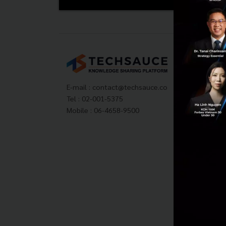
Tech
About
Techs
E-mail :
contact@techsauce.co
Privac
Tel : 02-001-5375
ส่งบ
Mobile : 06-4658-9500
Tech
Visit