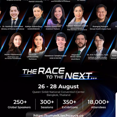
PR News
UTU
noon
Insbee
FinTech
sauce Media
Trending Tags
 Techsauce
Corporate Innovation
auce Services
Digital Transformation
y Policy
E-Commerce
ทความ
Startup
Technology
sauce Global Summit
 Website