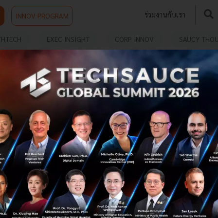
ร่วมงานกับเรา
INNOV PROGRAM
THTECH
EXEC INSIGHT
CORP INNOV
SAUCY THO
ก.ล.ต. หนุน FinTech ต่อยอดตลาดทุนไทย คัด 10 ทีม
เด่น ชิงชนะเลิศ FinTech Challenge ครั้งที่ 2
สำนักงานคณะกรรมการกำกับหลักทรัพย์และตลาดหลักทรัพย์
(ก.ล.ต.) ร่วมกับหน่วยงานพันธมิตรปลุกกระแสตื่นตัวเรื่อง
FinTech เฟ้นหานวัตกรรมที่ตอบโจทย์หรือขจัดอุปสรรคที่เกิด
ขึ้นจริงในตลาดเงิน ...
กันยายน 7, 2017
| By
Techsauce Team
0