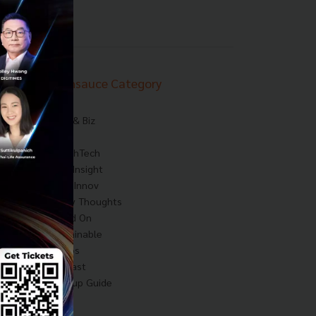
Techsauce Category
News
Tech & Biz
AI
HealthTech
Exec Insight
Corp Innov
Saucy Thoughts
Based On
Sustainable
Videos
Podcast
Startup Guide