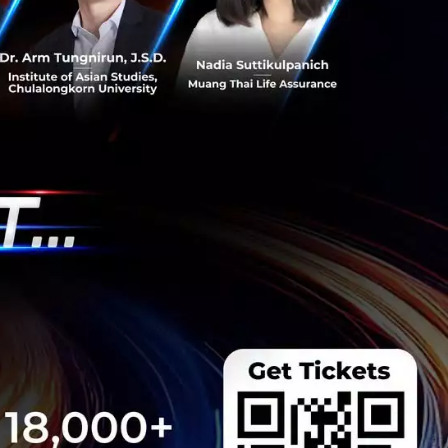
ริษัท/องค์กร ที่
้างสังคมที่เป็น
ละพลังงาน
่งแวดล้อม ซึ่งได้
ริษัทต่าง ๆ” นาย
เทียม ArcGIS ส่อง