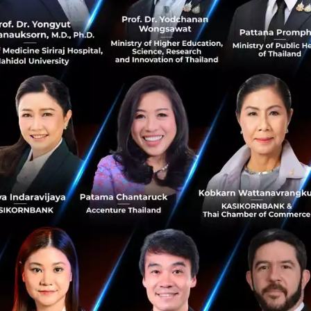
ideon เป็นแพลตฟอร์มที่ Blockfint ได้ออกแบบมา เพื่อใช้ในเ
 ที่ปัจจุบันมีผู้ผลิตไฟฟ้าในลักษณะผลิตเพื่อใช้เองภายในคร
วนเกินจากที่ใช้งานในครัวเรือน ซึ่งสามารถตีมูลค่าได้กว่า 5 
ำหรับการซื้อขายไฟฟ้าในทุกระดับ แม้แต่ในไซส์ระดับบ้านหรือห
ลซื้อขายกันได้โดยตรง โดยใช้เทคโนโลยีบล็อกเชน และด้วยคุ
ซื้อขายคาร์บอนเครดิตได้อีกด้วย
ละสนับสนุนการดำเนินงานพัฒนาตลาดคาร์บอนภายในประเทศ เพ
ลดก๊าซเรือนกระจกของภาคเอกชนไทย ได้มีการลงนามในความร่วม
2564 ที่ผ่านมาระหว่างสภาอุตสาหกรรมแห่งประเทศไทย (ส.อ.ท
รือนกระจก (องค์การมหาชน) และองค์กรเอกชนที่เป็นกลุ่มสมาชิ
ดคาร์บอนภายในประเทศ ซึ่งถือเป็นกลไกสำคัญในการซื้อขายคา
ศไทยมีโครงการลดการปล่อยก๊าซเรือนกระจกอย่างเป็นรูปธรรมแ