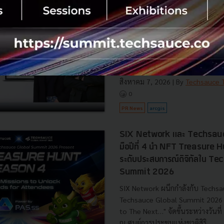
พิกัดแปลงปลูก ดันเกษตรโปร่งใ
กรุงเทพโปรดิ๊วส ผนึก Esri Thaila
อัจฉริยะ 'ArcGIS' และภาพถ่ายดาว
ปลูกวัตถุดิบอาหารสัตว์ ยกระดับค
มาตรฐานค้าโลก EUDR พร้อมลดต้นท
สิงหาคม 7, 2026
| By
Techsauce
0
PR News
arcgis
SIX Network และ Techsauc
มือปีที่ 4 นำ NFT Treasure
ระดับประสบการณ์ดิจิทัลใน T
Summit 2026
SIX Network ผนึกกำลังกับ Techsa
Techsauce Global Summit 2026 ภ
to The Next…" จัดขึ้นระหว่างวันท
ณ ศูนย์การประชุมแห่งชาติสิริ...