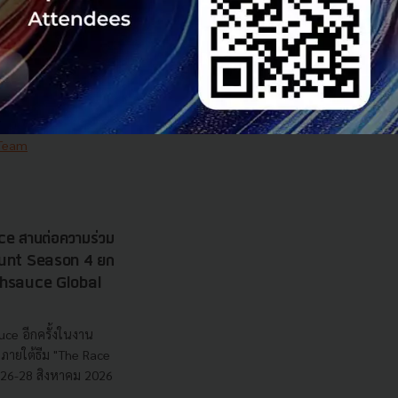
ส
nd นำระบบแผนที่
เทียม ตรวจพิกัดแปลง
วามโปร่งใส ตอบโจทย์
ุนก...
 Team
e สานต่อความร่วม
 Hunt Season 4 ยก
echsauce Global
uce อีกครั้งในงาน
ายใต้ธีม "The Race
ี่ 26-28 สิงหาคม 2026