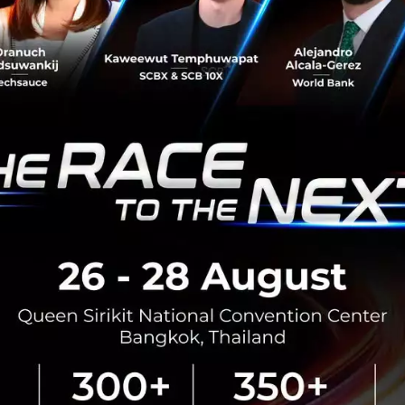
ครือข่ายที่เข้าร่วมและจะได้ใช้แพลตฟอร์ม Gideon มีกว่า 500 บ
าหมายของประเทศไทยในการลดการปล่อยก๊าซเรือนกระจก และสร
มเชื่อเป็นอย่างยิ่งว่า การซื้อขายแลกเปลี่ยนคาร์บอนเครดิต แ
จทย์การดำเนินธุรกิจแบบยั่งยืนในการรับผิดชอบต่อสังคมและสิ
วข้อการประเมินความเสี่ยงของการดำเนินธุรกิจขององค์กรและบ
้าย
int
energy trading
carbon-neutrality
No comment
RTICLE
กรุงเทพโปรดิ๊วส x Esri ใช้ดาว