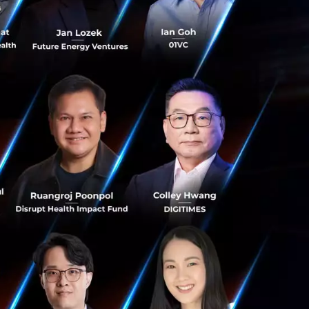
รื่องของการซื้อ
ัวเรือน และประสงค์
ล้านบาท โดยเป็น
มู่บ้าน ที่ผู้ซื้อ
ณสมบัติของ Gideon
ื่อขับเคลื่อนกา
มือดังกล่าวเมื่อ
.) โดยองค์การ
กของ ส.อ.ท. เพื่อ
ร์บอนเครดิต ที่จะ
ละมีประสิทธิภาพ