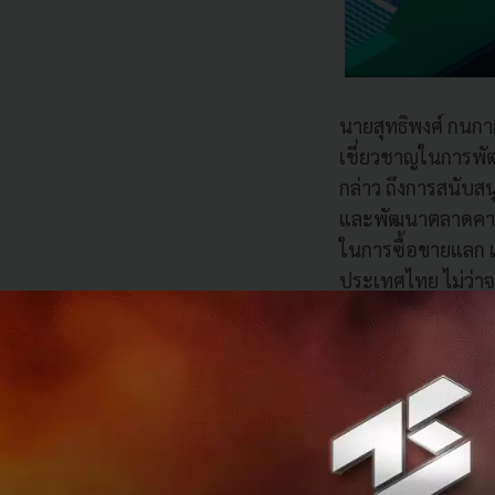
นายสุทธิพงศ์ กนกาก
เชี่ยวชาญในการพั
กล่าว ถึงการสนับสนุ
และพัฒนาตลาดคาร์
ในการซื้อขายแลก เป
ประเทศไทย ไม่ว่าจะ
สมาชิกในเครือข่า
ใช้งานผ่านแพลตฟอ
กลางมาทำหน้าที่แต
ในพฤติกรรมของคนไ
งาน”