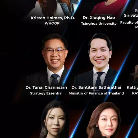
สำหรับแพลตฟอร์ม G
ขายพลังงานแบบ P2P
จะจำหน่ายพลังงานส่
0
แพลตฟอร์มที่เหมาะส
และผู้ขายสามารถดี
นั้นจึงสามารถนำมา
46
โครงการส่งเสริมแ
รมีส่วมร่วมในการ
วันที่ 6 กรกฎาคม 
บริหารจัดการก๊าซเ
ผลักดันให้เกิดตลา
ส่งเสริมให้ประเท
มากขึ้น