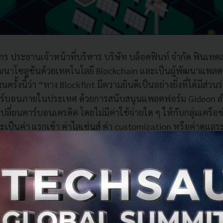
ร ประธานเจ้าหน้าที่บริหาร บริษัท บล็อคฟินท์ จำกัด ฟินเทคส
ฒนาโซลูชันด้วยเทคโนโลยี Blockchain และเป็นผู้พัฒนาแพล
นครั้งนี้ว่า “ทาง Blockfint มีความยินดีเป็นอย่างยิ่งที่ได้มีส่ว
บอนภายในประเทศ ด้วยการสนับสนุนแพลตฟอร์ม Gideon สำหร
ลี่ยนคาร์บอนเครดิต โดยไม่มีค่าใช้จ่ายใด ๆ ให้กับกลุ่มเครือ
เป็นค่า แรกเข้า ค่าไลเซ่นส์ ค่า customization หรือค่าดูแลระ
ยคาร์บอนนิวทรัลฯ สามารถซื้อขายแลกเปลี่ยนคาร์บอนเครดิตก
ร์ม Gideon ซึ่งจะได้รับความสะดวกสบายและรวดเร็ว เพราะไม
่อย่างใด และเป็นแพลตฟอร์มที่พัฒนาโดยนักซอฟต์แวร์ชาวไทย
ทย ทำให้ออกแบบ การใช้งานให้มีลักษณะ User Friendly และ