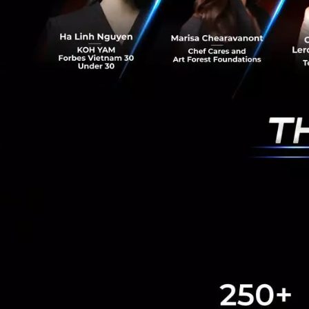
“ปัจจุบันสมาชิกในเ
พร้อมสนับสนุนเป้
มิตรกับภูมิอากาศ ผ
หมุนเวียนจะมาตอบโ
กลายเป็นหนึ่งในหั
สุทธิพงศ์ กล่าวปิดท
PR News
Gideon
blockf
RELATED A