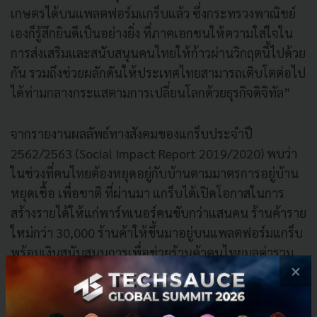
เกษตรได้บนแพลตฟอร์มแกร็บแล้ว ซึ่งกระทรวงพาณิชย์
เองก็รู้สึกยินดีเป็นอย่างยิ่ง ที่ภาคเอกชนให้ความใส่ใจใน
การส่งเสริมและสนับสนุนคนไทยให้ก้าวผ่านวิกฤตนี้ไปด้วย
กัน รวมถึงช่วยผลักดันให้ประเทศไทยสามารถเติบโตต่อไป
ได้ท่ามกลางกระแสตามการเปลี่ยนโลกด้วยธุรกิจดิจิทัล”
จากรายงานผลลัพธ์ทางสังคมของแกร็บประจำปี
2562/2563 (Social Impact Report 2019/2020) พบว่า
ในช่วงที่คนไทยต้องหยุดอยู่กับบ้านตามมาตรการอยู่บ้าน
หยุดเชื้อ เพื่อชาติ ที่ผ่านมา แกร็บได้เปิดโอกาสในการ
สร้างรายได้ให้แก่พาร์ทเนอร์คนขับกว่าแสนคน ร้านค้าราย
ใหม่กว่า 30,000 ร้านค้าให้ขึ้นมาอยู่บนแพลตฟอร์มแกร็บ
พร้อมเงินสนับสนุนการเพื่อช่วยร้านค้าคนไทยมูลค่ารวม
×
กว่า 6 ล้านบาท และเพิ่มช่องทางขายผลไม้ให้แก่เกษตรกร
ไทย