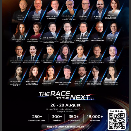
โดยตั้งเป้าในการช่วยเหลือเกษตรกรผ่านจำนวนการสั่งผล
ไม้ 40,000 ออเดอร์ภายในสิ้นปี รวมไปถึงการส่งมอบความ
ห่วงใยและกำลังใจผ่านถุงยังชีพให้แก่พาร์ทเนอร์คนขับแก
ร็บที่ได้รับผลกระทบจากโควิด-19 รวมมูลค่ากว่า 8 ล้าน
บาท และในยามที่ประเทศหยุดชะงักแกร็บยังได้ขยาย
โอกาสในการเข้าถึงบริการที่จำเป็นให้แก่ผู้ใช้บริการกว่า
ล้านรายใน 30 จังหวัดทั่วประเทศ ซึ่งไม่ว่าจะอยู่ใน
สถานการณ์ใด แกร็บ ก็ยังคงพร้อมที่จะอยู่เคียงข้างและ
ช่วยเหลือคนไทยทุกคนไปตลอด
“ถึงแม้ว่าสถานการณ์โควิด-19 ในประเทศไทยจะกำลังดี
ขึ้นเรื่อย ๆ แต่พวกเราทุกคนก็ยังคงต้องใช้ชีวิตอยู่กับผลก
ระทบของโควิด-19 กันไปอีกระยะเวลาหนึ่ง แต่ในเมื่อชีวิต
ของพวกเรายังต้องดำเนินต่อไป แกร็บ ก็จะยังคงมุ่งมั่นที่จะ
ดูแลคุณภาพชีวิตคนไทย ผ่านการสร้างงานสร้างรายได้
และการเข้าถึงบริการต่างๆ ที่จำเป็นในชีวิตประจำวัน บน