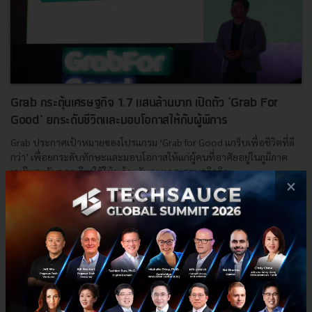
Grab กระตุ้นเศรษฐกิจ 1.7 แสนล้านบาท เปิดตัว 'Grab For
Good' ยกระดับชีวิตและมอบโอกาสให้กับผู้พิการ
Grab ประกาศเป้าหมายของโปรแกรม ‘Grab for Good แกร็บเพื่อชีวิตที่ดี
กว่า’ เพื่อยกระดับทักษะและมอบโอกาสให้แก่ผู้คนที่อาศัยอยู่ในภูมิภาค
เอเชียตะวันออกเฉียงใต้ให้พร้อมรับอนาคตเศรษฐกิจดิจ...
×
กันยายน 24, 2019
| By
Techsauce Team
103
News
grab
Grab For Good