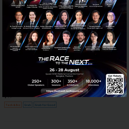
Grab sets 2025 goals to use tech for good in
Southeast Asia
Grab sets ‘Grab for Good’ 2025 goals to upskill and provide
opportunities to more Southeast Asians in the digital economy...
September 24, 2019
| By
Techsauce Team
79
Tech & Biz
Grab
Grab for Good