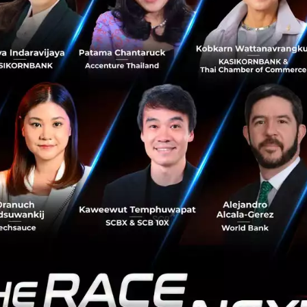
หมายที่วางไว้ Grab ประเทศไทยจะมุ่งดำเนิน 3 กิจกรรมหลัก ปร
ามร่วมมือกับบริษัทผู้ผลิตและจัดจำหน่ายยานยนต์ไฟฟ้า
เ
ยนต์ไฟฟ้าที่มีสเป็คตรงตามความต้องการของกลุ่มกลุ่มพาร์ทเ
ดุ ซึ่งปัจจุบันมีจำนวนหลายแสนคน รวมไปถึงการส่งเสริมการ
่วมกัน นอกจากนี้ ยังรวมไปถึงบริการที่เกี่ยวเนื่อง อาทิ ผู้ให
และระบบบริหารจัดการชาร์จรถยนต์ไฟฟ้า เพื่อส่งเสริมและผ
กิดขึ้นได้อย่างเป็นรูปธรรม
มิตรกับกลุ่มธนาคารหรือสถาบันทางการเงิน
เพื่อนำเสนอแผ
นเชื่อด้วยอัตราดอกเบี้ยพิเศษและการชำระคืนแบบรายวัน เพื่อ
กับกลุ่มผู้ประกอบอาชีพอิสระหรือผู้ที่ไม่สามารถเข้าถึงบริกา
วมมือหน่วยงานภาครัฐเพื่อส่งเสริมความรู้และความเข้าใจเก
มพาร์ทเนอร์คนขับและผู้จัดส่งอาหาร-พัสดุ โดยเฉพาะในเรื่อง