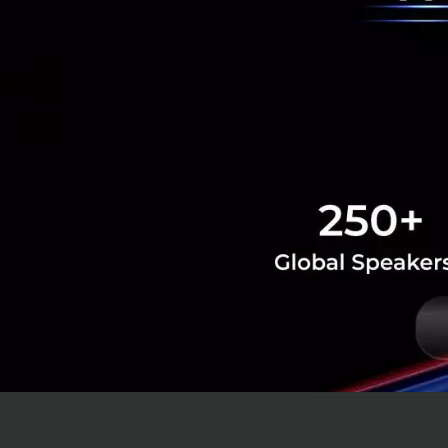
เศรษฐกิจ สังค
และการยอมรั
“การประกาศเป้าหมา
เพียงจุดเริ่มต้นที
แวดล้อม ซึ่งถือเป็น
ยกระดับคุณภาพชีวิ
รับรู้และส่งเสริม
หน่วยงานภาครัฐใน
นายวรฉัตร กล่าวทิ้
PR News
grab
ev-car