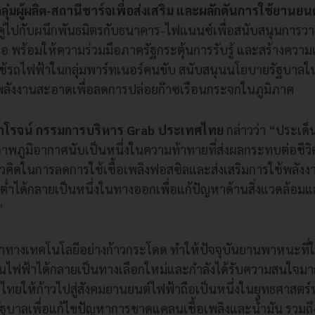
ลุ่มผู้ผลิต-สถานีชาร์จเพื่อส่งเสริม และผลักดันการใช้ยานยน
ู่ไปกับผนึกพันธมิตรกับธนาคาร-ไฟแนนซ์เพื่อสนับสนุนการว
อ พร้อมให้ความร่วมมือภาครัฐกระตุ้นการรับรู้ และสร้างความเข
้รถไฟฟ้าในกลุ่มพาร์ทเนอร์คนขับ สนับสนุนนโยบายรัฐบาลในก
นพลังงานสะอาดเพื่อลดการปล่อยก๊าซเรือนกระจกในภูมิภาค
าโรจน์ กรรมการบริหาร Grab ประเทศไทย
กล่าวว่า “ประเด็
พภูมิอากาศนับเป็นหนึ่งในความท้าทายที่ส่งผลกระทบต่อชีวิ
นวคิดในการลดการใช้เชื้อเพลิงฟอสซิลและส่งเสริมการใช้พลั
ต่ำได้กลายเป็นหนึ่งในทางออกเพื่อแก้ปัญหาด้านสิ่งแวดล้อ
t”
ทางเทคโนโลยีอย่างก้าวกระโดด ทำให้ปัจจุบันยานพาหนะที่
นไฟฟ้าได้กลายเป็นทางเลือกใหม่และกำลังได้รับความสนใจมากขึ้
ทยให้ก้าวไปสู่สังคมยานยนต์ไฟฟ้าถือเป็นหนึ่งในยุทธศาสตร์
ัฐบาลเพื่อแก้ไขปัญหาการขาดแคลนเชื้อเพลิงและน้ำมัน รวมถ