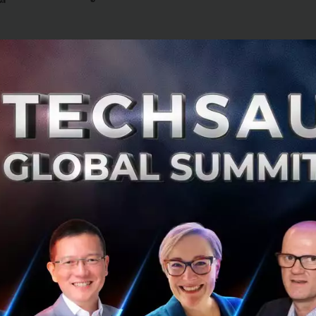
ระเทศไทย ในฐานะผู้ให้บริการแอปพลิเคชันที่เกี่ยวข้องกับการ
เด็นด้านสิ่งแวดล้อม จึงได้ริเริ่มโครงการและกิจกรรมต่างๆ เพื
ยายามลดผลกระทบต่างๆ ที่อาจเกิดขึ้นในเชิงสิ่งแวดล้อม อาท
นอร์คนขับใช้รถจักรยานยนต์ไฟฟ้าในการให้บริการจัดส่งอาหาร
นให้ผู้ใช้บริการมีส่วนร่วมในการชดเชยการปล่อยก๊าซคาร์บอนผ
ูกป่า เป็นต้น”
สดงถึงเจตนารมณ์ และความมุ่งมั่นในการส่งเสริมความยั่งยืนใน
ปีนี้
Grab จึงได้ประกาศเป้าหมายระยะยาว (2565-2569) ใน
ดยตั้งเป้าเพิ่มจำนวนพาร์ทเนอร์คนขับ-ผู้จัดส่งอาหารที่ใช้ยา
พาร์ทเนอร์คนขับทั้งหมดภายในระยะเวลา 5 ปี เพื่อสนับสนุ
ลังงานสะอาด ลดปริมาณการปล่อยก๊าซเรือนกระจกในภูมิภาค”