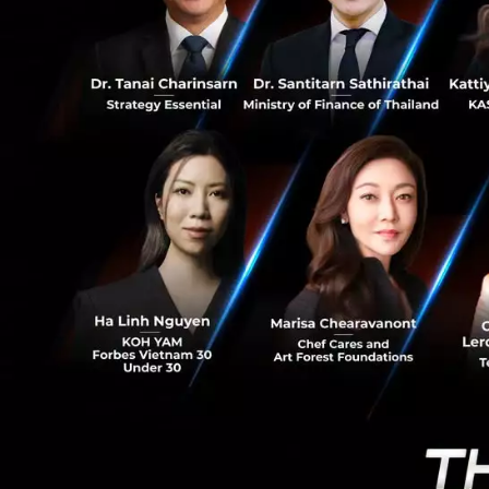
77
เพื่อให้บรรลุเป้า
การประสานคว
และรถจักรยาน
ส่งอาหาร-พัส
การทำการตลาดร
ยานยนต์ไฟฟ้า
ยนต์ไฟฟ้าให้เ
การผนึกพันธ
หรือบริการสิ
ลดภาระหนี้ให้
ระบบ
การให้ความร่
ไฟฟ้า
ในกลุ่