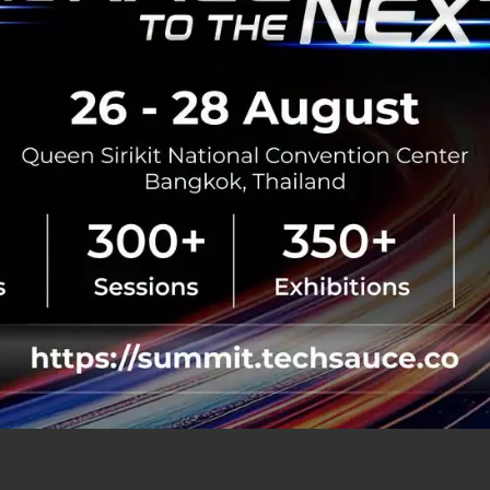
มและสิ่งแวดล้อม รวมถึงเทรนด์และเทคโนโลยีต่างๆ ที่เกี่ยวข้องเ
บ ซึ่งจะส่งผลต่อการทดลองใช้และบอกต่อ
ยระยะยาวของ Grab ประเทศไทย ในการส่งเสริมการใช้ EV ในคร
่สะท้อนความตั้งใจของ Grab ในการมีส่วนแก้ปัญหาและสร้างความยั
ส่วนหนึ่งของพันธกิจ GrabForGood หรือ Grab เพื่อชีวิตที่ดีกว่า ท
ตให้แก่ผู้คนในสังคม โดย Grab พร้อมเป็นอีกหนึ่งแรงขับเคลื
การใช้พลังงานสะอาดให้เกิดขึ้นในวงจรธุรกิจของเรา และพร้อมใ
การผลักดันนโยบายยานยนต์ไฟฟ้าแห่งชาติเพื่อให้บรรลุตามเป
งท้าย
No comment