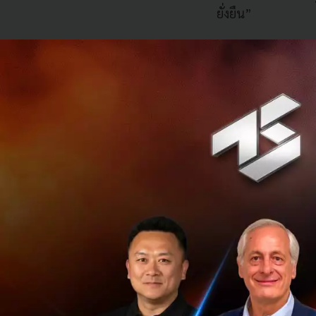
ยั่งยืน”
“ที่ผ่านมา Grab ป
ถึงความสำคัญของประ
พลังงานสะอาด และพ
ส่งเสริมให้พาร์ทเ
ฟีเจอร์พิเศษที่ชว
เพื่อสมทบในการปล
“และเพื่อเป็นการแ
อย่างเป็นรูปธรรม ใน
ใช้ยานยนต์ไฟฟ้า
โ
ได้ 10% ของจำนวน
ในการขับเคลื่อนพ