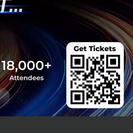
re ในส่วน Dine In
ในขณะที่สถิติ
นเป็นนักศึกษาจบ
นจากกรณีอื่น ๆ อีก
นเพื่อช่วยเหลือคน
ีอุปกรณ์พื้นฐานเริ่ม
รายละเอียดเพิ่มเติม
om และติดตาม