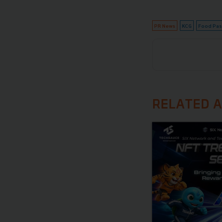
PR News
KCG
Food Pas
RELATED A