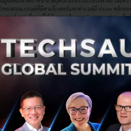
นผู้ผลิตและจัดจำหน่ายวัตถุดิบเบเกอรี่ในประเทศไทย โดยความพ
วของสองแบรนด์ที่มีคาแร็กเตอร์แตกต่าง แต่มี Vision หลักสอ
้างสรรค์ ความรื่นรมย์ให้กับรสชาติอาหาร” และการช่วยเหลือสั
 X GON จุดไฟปรุงฝัน” ถือเป็นการพลิกเกม การตลาดเชิงรุก ส
มย์ ที่คำนึงถึงคุณภาพชีวิตที่ดี และการสร้างอาชีพที่ สร้างรายได
งยอดขายสินค้าเพียงอย่างเดียว”
ิจ กรรมการผู้อำนวยการใหญ่ และประธานเจ้าหน้าที่บริหาร บ
ด
กล่าวถึงความร่วมมือในครั้งนี้ว่า “เราตั้งใจจัดกิจกรรมเพื่อส่ง
ั้งเด็กจบใหม่ คนตกงาน หรือพนักงานบริษัทที่ได้รับผลกระทบจาก
บบฟรี ๆ ไม่มีค่าใช้จ่าย ทั้งการรับเซ็ทวัตถุดิบเบเกอรี่ฟรี รับสูต
ลน์ฟรี จากกูรู และผู้เชี่ยวชาญมากประสบการณ์ เพื่อช่วยเหลือส
ผลกระทบจากพิษโควิด 19 จากสถิติที่มีมากถึง 6 ล้านคน และเชิ
มือในครั้งนี้ จะมีเซอร์ไพรส์ นำเอาวัตถุดิบอาหารซิกเนเจอร์
รี่ โดยใช้วัตถุดิบ และเชฟมากฝีมือของเคซีจี รับรองอร่อยป