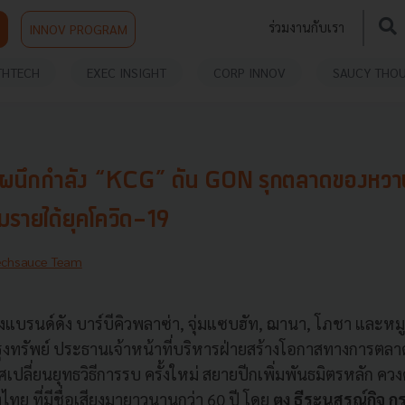
ร่วมงานกับเรา
INNOV PROGRAM
THTECH
EXEC INSIGHT
CORP INNOV
SAUCY THO
” ผนึกกำลัง “KCG” ดัน GON รุกตลาดของหว
่มรายได้ยุคโควิด-19
echsauce Team
งแบรนด์ดัง บาร์บีคิวพลาซ่า, จุ่มแซบฮัท, ฌานา, โภชา และ
ุงทรัพย์ ประธานเจ้าหน้าที่บริหารฝ่ายสร้างโอกาสทางการตลาด
เปลี่ยนยุทธวิธีการรบ ครั้งใหม่ สยายปีกเพิ่มพันธมิตรหลัก ควง
งไทย ที่มีชื่อเสียงมายาวนานกว่า 60 ปี โดย
ตง ธีระนุสรณ์กิจ 