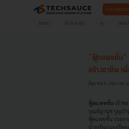
OUR SERVICE
NEWS
TECH & BIZ
AI
HEAL
“ฟู้ดแพชชั่น
สร้างอาชีพ เพิ
มิถุนายน 9, 2021
| By
T
ฟู้ดแพชชั่น
เจ้าขอ
บุณย์ญานุช บุญบำร
ฟู้ดแพชชั่น ประกาศ
นำธุรกิจเบเกอรี่ขอ