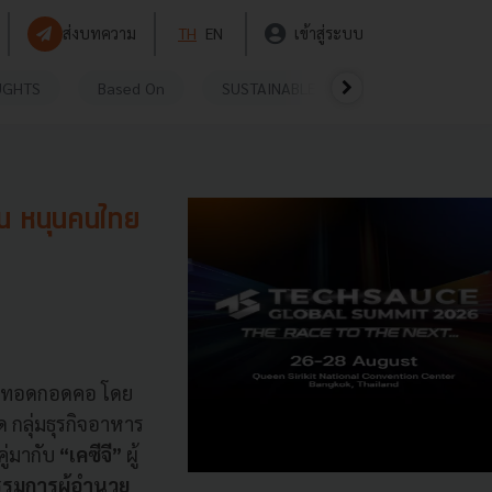
ส่งบทความ
TH
EN
เข้าสู่ระบบ
UGHTS
Based On
SUSTAINABLE
VIDEOS
P
าน หนุนคนไทย
หมูทอดกอดคอ โดย
 กลุ่มธุรกิจอาหาร
คู่มากับ
“เคซีจี”
ผู้
กรรมการผู้อำนวย