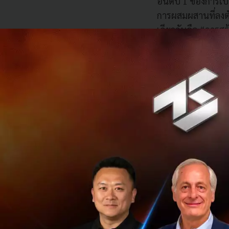
อันดับ 1 ของการเป็
การผสมผสานที่ลงตั
เดียวกันคือ “การสร
ในชื่อแคมเปญ “KCG
แบบยั่งยืน และรื่นร
มากกว่าการคำนึงถึ
คุณตง ธีระนุสรณ์ก
คอร์ปอเรชั่น จำกั
คนไทยที่ว่างงาน ท
สมัครเข้าร่วมคอร์สแ
เรียนรู้ธุรกิจออนไ
เน้นไปที่ผู้ได้รับ
เฟสถัดไปของการร่วม
มาครีเอทเป็นเบเกอ