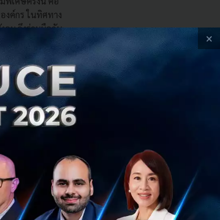
ิเศษครั้งนี้ คือ
งองค์กร ในทิศทาง
งคม จึงร่วมมือกัน
×
ู่กลยุทธ์การตลาด
้ให้แก่ผู้บริโภค
ริษัท เคซีจี
เสริม และสนับสนุน
วิกฤติโควิด 19 ได้
รเบเกอรี่ฟรี รวมทั้ง
ังคมในวงกว้าง โดย
ญชวนทุกท่านติดตาม
ของบาร์บีคิวพลาซ่า
ระทับใจแน่นอน”