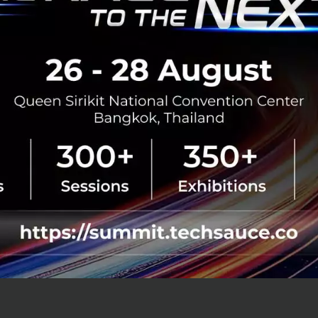
ลายปี 63 ของธุรกิจปิ้งย่าง และเบเกอรี่ ยังครอง Market Sha
มาณ 30% โดยมีสัดส่วนลดลง แต่ยังคงอยู่ในระดับที่น่าพอใจ 
นช่วงเวลาเดียวกันของคนไทย อยู่ที่ 590,000 คน และมีแรงงา
64 จำนวน 500,000 คน รวมทั้งยังมีการประเมินจำนวนผู้ว่างงา
CG X GON จุดไฟปรุงฝัน” จึงเป็นอีกหนึ่งโครงการดี ๆ ที่จัดขึ้
ครเข้าร่วมโครงการได้ทั้งผู้ที่ไม่เคยมีพื้นฐานด้านเบเกอรี่ ไม่ม
จำกัด หรือผู้ที่มีพื้นฐาน และมีอุปกรณ์เบื้องต้น สอบถาม และดู
ับสิทธิได้ฟรี คลิ๊กเลยที่ KCG จุดไฟปรุงฝัน”
ละอัพเดทโปรโมชั่นดี ๆ เพิ่มเติมได้ที่ www.barbqplaza.c
ลูซีฟจาก GON LIVE ได้ทาง Facebook @Bar B Q Plaza