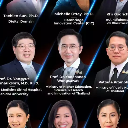
ธิภาพในระดับที่ไม่เคยมีมาก่อนในตลอดวงจรการดำเนินธุรกิจที่
ะมีความท้าทายมากขึ้น
เพื่อที่จะป้องกันผลกระทบเชิงลบจาก
ารเงิน ผู้ดำเนินโครงการเมกะโปรเจกต์ต่างๆ ควรต้องเปรีย
โครงการอื่นๆ ที่คล้ายคลึงกัน และเรียนรู้จากบทเรียนของโครง
ัดเจน
ในตลาดที่กำลังขยายตัว
เมื่อมีความต้องการในการเติบโตเพิ่มม
ายของภาครัฐก็เริ่มที่จะให้ความสำคัญกับการคัดเลือก เตรีย
รงสร้างพื้นฐานเพิ่มมากขึ้น
ฐาน
เจ้าหน้าที่ที่มีส่วนตัดสินใจด้านโครงสร้างพื้นฐานจะมีกระบ
ิงจากหลักฐานข้อมูลมากขึ้น ทำให้สามารถตอบโจทย์และความต