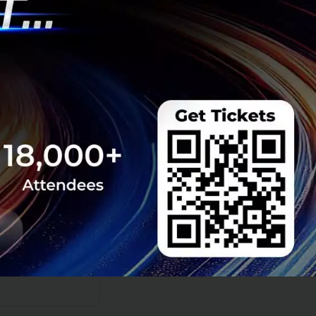
ดงถึงแนวโน้มดัง
โยบาย new S-curve
้าดูแลรับผิดชอบ
อจากภาครัฐและ
และต่างประเทศ การ
างแต่ละฝ่าย และมี
้านการเงิน โดยใช้
งจากข้อมูลข้างต้น