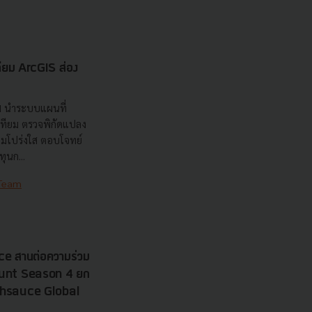
เทียม ArcGIS ส่อง
ส
nd นำระบบแผนที่
เทียม ตรวจพิกัดแปลง
วามโปร่งใส ตอบโจทย์
ุนก...
 Team
e สานต่อความร่วม
 Hunt Season 4 ยก
echsauce Global