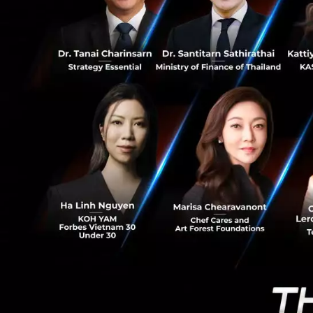
222
6. ความยั่งยืนได้
ชัด สังคมจะกดดันแ
วางแผน การส่งมอ
7. ความก้าวหน้
ใหม่ เพื่อที่จะขยา
8. การแข่งขันด้าน
เนื่องจากผู้เล่นต่
9. ลูกค้าเป็นใหญ่
ร
วางแผนโครงสร้างพื
10. การพึ่งพาอาศ
ยาวหลายแผน โดยม
เป็นการใช้ประโยชน์