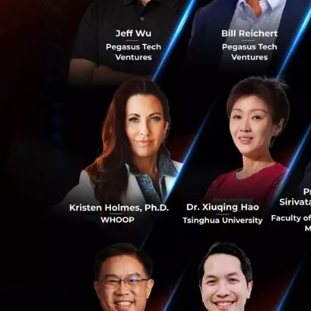
สามารถเพิ่มประสิท
พื้นฐาน
3. เมกะโปรเจกต์จ
และความกดดันทางก
(benchmarking) กับ
เพิ่มมากขึ้นอย่างช
4. ธุรกิจต่างสนใจ
กำลังขยายตัว นโยบ
โครงการเกี่ยวกับโค
5. ยอมรับในหลัก
0
ครบถ้วน และอ้างอ
ดีขึ้น