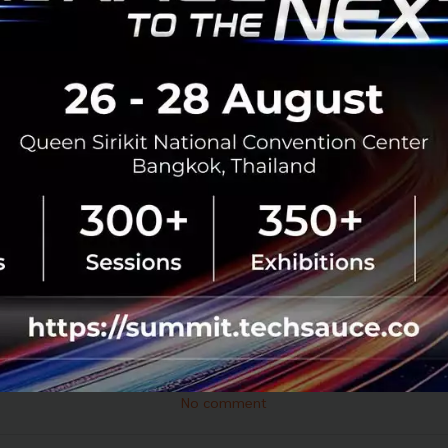
ียงเศรษฐกิจพิเศษภาคตะวันออก (EEC) เป็นตัวอย่างที่ดีที่แส
ครงการใน EEC จะมุ่งเน้นและสนับสนุนการเติบโตระยะยาวจากน
นำเทคโนโลยีอัจฉริยะมาปรับใช้” คุณธเนศ เกษมศานติ์ หัวหน
ฐานและรัฐบาล เคพีเอ็มจี ประเทศไทย กล่าว “ด้วยความร่วมมื
ารต่างๆ ภายใต้ EEC ได้รับความสนใจจากนักลงทุน ทั้งจากใน
เหล่านี้ประสบผลสำเร็จได้นั้นจำเป็นต้องใช้ความร่วมมือระหว่
รู้ ความเชี่ยวชาญ ประสบการณ์ต่างๆ ในอุตสาหกรรม รวมถึงด
 และข้อมูลเชิงลึกมาช่วย การร่วมมือและการตัดสินใจโดยอ้างอิ
น และการดำเนินการที่มีประสิทธิภาพมากยิ่งขึ้น”
อุตสาหกรรมโครงสร้างพื้นฐานในปี 2019
No comment