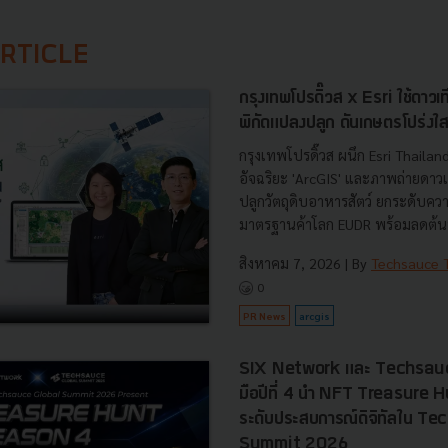
RTICLE
กรุงเทพโปรดิ๊วส x Esri ใช้ดาว
พิกัดแปลงปลูก ดันเกษตรโปร่งใ
กรุงเทพโปรดิ๊วส ผนึก Esri Thaila
อัจฉริยะ 'ArcGIS' และภาพถ่ายดาว
ปลูกวัตถุดิบอาหารสัตว์ ยกระดับค
มาตรฐานค้าโลก EUDR พร้อมลดต้นท
สิงหาคม 7, 2026
| By
Techsauce
0
PR News
arcgis
SIX Network และ Techsauc
มือปีที่ 4 นำ NFT Treasure
ระดับประสบการณ์ดิจิทัลใน T
Summit 2026