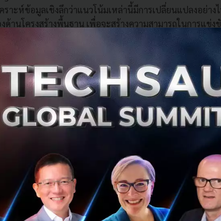
ิเคราะห์ข้อมูลเชิงลึกว่าแนวโน้มเหล่านี้มีการเปลี่ยนแปลงอย่
ข้องด้านโครงสร้างพื้นฐาน เพื่อจะสร้างความสามารถในการแข่งข
เวลา
อกับแนวโน้มต่างๆ ที่เกิดขึ้น และเข้าใจผลกระทบในวงกว้าง จะส
อนองค์กรไปสู่ความสำเร็จได้” เธรลฟอลล์ กล่าว
ับตามองในปีนี้ ที่จะส่งผลต่ออุตสาหกรรมโครงสร้างพื้นฐานมีดังนี้
บทบาทมากขึ้นอีกครั้ง
โมเดลธุรกิจและโซลูชั่นใหม่ๆ เริ่มส่ง
จ้าหน้าที่และผู้กำกับด้านกฎระเบียบ ดังนั้นรัฐบาลจะเข้ามาม
รับภาคเอกชนในด้านโครงสร้างพื้นฐาน
รงขับเคลื่อนประสิทธิภาพในการปฏิบัติการ
ข้อมูลและการวิเคร
ึ้นจะทำให้ผู้ทำกิจการที่เกี่ยวข้องกับโครงสร้างพื้นฐานหาข้อมูลเ