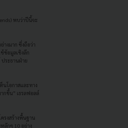
nds) พบว่าปีนี้จะ
่างมาก ซึ่งถือว่า
้ข้อมูลเชิงลึก
ล์ ประธานฝ่าย
็งเห็นโอกาสและทาง
จมากขึ้น” เธรลฟอลล์
โครงสร้างพื้นฐาน
หลักๆ 10 อย่าง