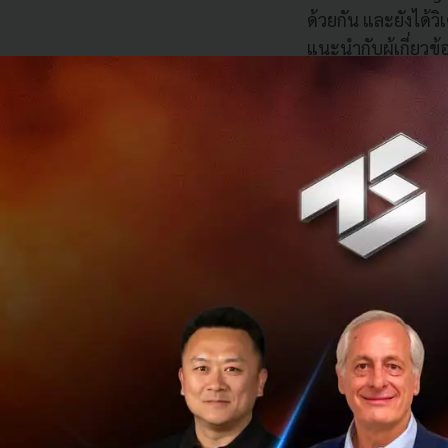
ด้วยกัน และยังได้ว
แนะนำกับผู้เกี่ยว
เปลี่ยนแปลงตลอด
“ผู้ที่สามารถรับมื
แม่นยำ และขับเคลื่
โดยแนวโน้มที่จะต้องจ
1. ภาครัฐกลับมามี
ทำงานดั้งเดิมของเ
กำหนดกฎเกณฑ์สำห
2. ข้อมูลจะเป็นแ
ถ้วนและเข้าถึงง่ายข