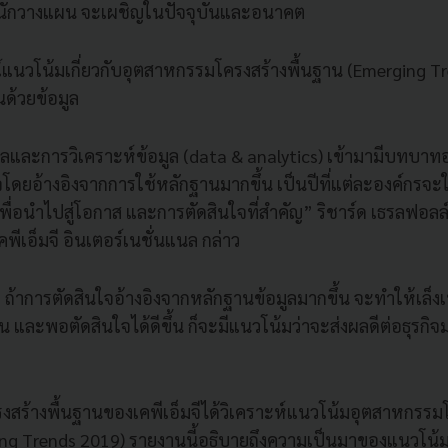
นักวางแผน จะเผชิญในปัจจุบันและอนาคต
วโน้มเกี่ยวกับอุตสาหกรรมโครงสร้างพื้นฐาน (Emerging Tre
อนด้วยข้อมูล
้อมูลและการวิเคราะห์ข้อมูล (data & analytics) เข้ามามีบทบาทอย
ใจโดยอ้างอิงจากการใช้หลักฐานมากขึ้น เป็นปีที่แต่ละองค์กรจะใช
เพื่อนำไปสู่โอกาส และการตัดสินใจที่สำคัญ” ริชาร์ด เธรลฟอล
คพีเอ็มจี อินเตอร์เนชั่นแนล กล่าว
วดี ถ้าการตัดสินใจอ้างอิงจากหลักฐานข้อมูลมากขึ้น จะทำให้เล
อน และพอตัดสินใจได้ดีขึ้น ก็จะมีแนวโน้มว่าจะส่งผลดีต่อธุรกิ
รงสร้างพื้นฐานของเคพีเอ็มจีได้วิเคราะห์แนวโน้มอุตสาหกรรม
ng Trends 2019) รายงานนี้อธิบายถึงความเป็นมาของแนวโน้ม