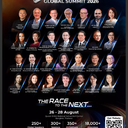
ชาวไทยอย่างล้นหลาม สำหรับผมถึงแม้การทำธุรกรรมการ
เงินออนไลน์มีเพิ่มขึ้น แต่ก็ไม่กังวลเพราะสามารถจ่ายบิล
ได้ทันทีผ่าน “Krungthai NEXT” ตอบโจทย์คนที่เดินทาง
บ่อยและไม่ค่อยมีเวลาอย่างผมเป็นอย่างมาก จึงขอเชิญ
ชวนดาวน์โหลดแอป Krungthai NEXT ได้ทั้งใน iOS,
Android และ HarmonyOS ที่ใช้งานง่าย สะดวก และ
ปลอดภัยมากยิ่งขึ้น ตอบโจทย์ทุกไลฟ์สไตล์ เพื่อสัมผัสกับ
ประสบการณ์ที่ดีที่สุด ครอบคลุมที่สุด และให้คุณ “ใช้ชีวิต
เก่งขึ้นในแอปเดียว”
PR News
Cloud Native
Krungthai NEXT
mobile-application
No comment