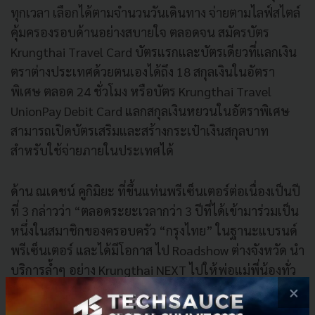
ทุกเวลา เลือกได้ตามจำนวนวันเดินทาง จ่ายตามไลฟ์สไตล์
คุ้มครองรอบด้านอย่างสบายใจ ตลอดจน สมัครบัตร
Krungthai Travel Card บัตรแรกและบัตรเดียวที่แลกเงิน
ตราต่างประเทศด้วยตนเองได้ถึง 18 สกุลเงินในอัตรา
พิเศษ ตลอด 24 ชั่วโมง หรือบัตร Krungthai Travel
UnionPay Debit Card แลกสกุลเงินหยวนในอัตราพิเศษ
สามารถเปิดบัตรเสริมและสร้างกระเป๋าเงินสกุลบาท
สำหรับใช้จ่ายภายในประเทศได้
ด้าน ณเดชน์ คูกิมิยะ ที่ขึ้นแท่นพรีเซ็นเตอร์ต่อเนื่องเป็นปี
ที่ 3 กล่าวว่า “ตลอดระยะเวลากว่า 3 ปีที่ได้เข้ามาร่วมเป็น
หนึ่งในสมาชิกของครอบครัว “กรุงไทย” ในฐานะแบรนด์
พรีเซ็นเตอร์ และได้มีโอกาส ไป Roadshow ต่างจังหวัด นำ
บริการล้ำๆ อย่าง Krungthai NEXT ไปให้พ่อแม่พี่น้องทั่ว
ประเทศได้เข้าถึงบริการทางการเงินอย่างทั่วถึง ซึ่งเห็นได้
×
เลยว่า Krungthai NEXT ได้รับการตอบรับจากประชาชน