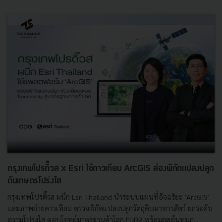
กรุงเทพโปรดิ๊วส x Esri ใช้ดาวเทียม ArcGIS ส่องพิกัดแปลงปลูก
ดันเกษตรโปร่งใส
กรุงเทพโปรดิ๊วส ผนึก Esri Thailand นำระบบแผนที่อัจฉริยะ 'ArcGIS'
และภาพถ่ายดาวเทียม ตรวจพิกัดแปลงปลูกวัตถุดิบอาหารสัตว์ ยกระดับ
ความโปร่งใส ตอบโจทย์มาตรฐานค้าโลก EUDR พร้อมลดต้นทุนก...