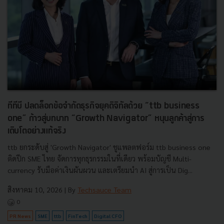
ทีทีบี ปลดล็อกข้อจำกัดธุรกิจยุคดิจิทัลด้วย “ttb business
one” ก้าวสู่บทบาท “Growth Navigator” หนุนลูกค้าสู่การ
เติบโตอย่างแท้จริง
ttb ยกระดับสู่ 'Growth Navigator' ชูแพลตฟอร์ม ttb business one
ติดปีก SME ไทย จัดการทุกธุรกรรมในที่เดียว พร้อมบัญชี Multi-
currency รับมือค่าเงินผันผวน และเตรียมนำ AI สู่การเป็น Dig...
สิงหาคม 10, 2026
| By
Techsauce Team
0
PR News
SME
ttb
FinTech
Digital CFO