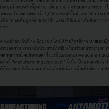
สนุนที่ครบครันที่สุดในอาเซียน รวม 7 งานแสดงเฉพาะทางในง
งเมตร ณ ไบเทค ระดมกว่า 2,000 แบรนด์ชั้นนำจาก 30 ประเทศ
ิทธิภาพ ลดต้นทุน ต่อยอดธุรกิจ และเวทีสัมมนาเข้มข้นกว่า 10
สาขา
นช่วงเช้าของวันที่ 18 มิถุนายน โดยได้รับเกียรติจาก
นายเอกนัฏ
ะทรวงอุตสาหกรรม เป็นประธานในพิธี พร้อมร่วมกล่าวปาฐกถาพ
 อุตสาหกรรมไทยต้องรอด”
ในเวที
Automotive Summit 20
รั้งนี้ “Manufacturing Expo 2025” จึงถือเป็นแพลตฟอร์มสำ
ด้อัปเดตแนวโน้มและเทคโนโลยีระดับโลก เพื่อเพิ่มขีดความ