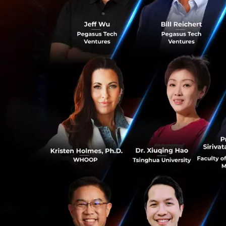
“Manufacturing Ex
ให้ล้ำหน้า ได้รับค
สร้างเครือข่ายกับพ
ร่วมกันจากการร่วม
เป็นเพียงแค่เวทีแส
รู้ สร้างเครือข่าย
จะช่วยให้ภาคอุตสา
นอกจากส่วนงานแสดง
ครอบคลุมทั้งการผลิ
การเตรียมพื้นผิว
แบรนด์ที่จัดแสดงเต
ประกวด การแข่งขัน
0
อาทิ
Automotive 