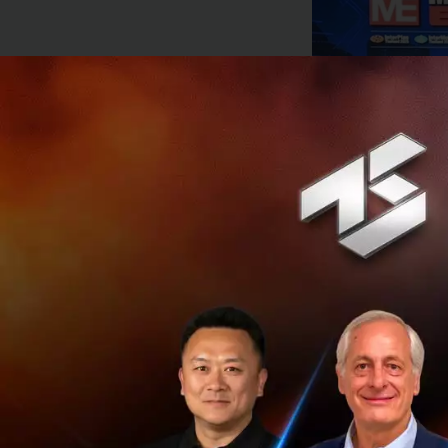
นางวราภรณ์ ธรรมจร