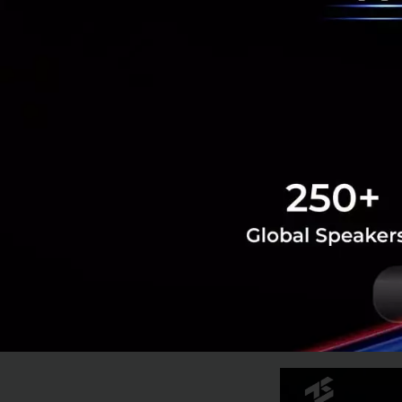
Industrial AI
การผลิตไทยสู่
ดร.เกรียงศักดิ์ วงศ
ยอดงานสัมมนาด้าน
เอ็กซ์ เทรดเด็กซ์ ซ
ด้านยานยนต์ที่แต
ชิ้นส่วนยานยนต์ เ
“Artificial Intell
อนาคต” โดยมีวัตถ
ในอุตสาหกรรมยานย
สะดวกสบายของผู้ใ
งานเทคโนโลยีต่าง 
การเปลี่ยนแปลงใ