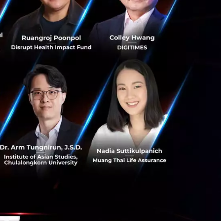
ยนต์ เพื่อเตรียม
่นอนของนโยบายภาษี
่ยน
เก็บเกี่ยวความรู้
เลเวลโรงงานใหม่
ฉริยะสู่ Industry
ั่งยืน”
ษฐกิจ สู่ยุคการ
เศรษฐกิจ พลิก
Future