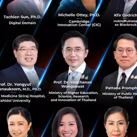
po 2025” นี้ จะได้พบกับเทคโนโลยีล่าสุดจากทั่วโลกที่พร้อม
วามรู้และแรงบันดาลใจที่จะนำธุรกิจไปสู่อนาคตได้อย่างยั่งยืน
ันธมิตรใหม่ ๆ เพื่อสร้างเกมบวกหรือ positive sum game ที่ทุ
มือกันผลักดันนวัตกรรมและพัฒนา ทำให้งาน Manufacturing E
ดงสินค้าเครื่องจักรและเทคโนโลยีเท่านั้น แต่ยังเป็นพื้นที่แห่
 และเปิดโอกาสทางธุรกิจสำคัญสำหรับทุกคน เป็นแพลตฟอร์มแห่งก
หกรรมของไทยก้าวสู่ยุคใหม่อย่างมั่นคง
สินค้านวัตกรรมเครื่องจักรอุตสาหกรรมการผลิตเฉพาะทางทั้ง
ตพลาสติก แม่พิมพ์ ชิ้นส่วนยานยนต์ หุ่นยนต์และระบบอัตโนมัต
และชุบสี การออกแบบและบริหารจัดการโรงงานและอาคารพาณิช
็มพื้นที่ทุกฮอลล์ของไบเทคแล้ว ยังมี 6 โซนพิเศษ ที่มีทั้งการ
 และเวทีสัมมนาเกือบ 100 หัวข้อ จาก 120 วิทยากร ที่คนในว
Summit ในหัวข้อ เปิดโลกปัญญาประดิษฐ์ สำหรับอุตสาหกรร