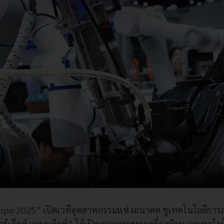
xpo 2025” เปิดเวทีอุตสาหกรรมแห่งอนาคต ชูเทคโนโลยีกา
“อาร์เอ็กซ์ เทรดเด็กซ์” ได้เปิดฉากมหกรรมเครื่องจักรและเทคโน