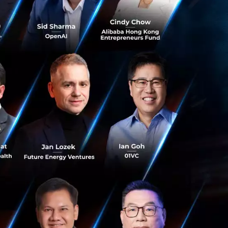
เปลี่ยนสายการผลิต
 รวมถึงโอกาสในการ
กฝ่ายได้รับประโยชน์
xpo 2025 ไม่ได้
งการแลกเปลี่ยนความ
ารเปลี่ยนผ่าน ที่
 7 งาน ที่
ิ อิเล็กทรอนิกส์
ย์ รวมกว่า 2,000
จัดแสดง กิจกรรมการ
งการต้องไม่พลาด
มยานยนต์แห่ง