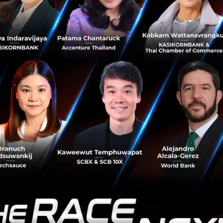
 ปัญญาประดิษฐ์ ขับเคลื่อนยานยนต์สู่อนาคต”
ence งานสัมมนาเพื่อยกระดับอุตสาหกรรมการผลิตชิ้นส่วนยาน
กับการเปลี่ยนแปลงในโลกอนาคต รวมถึงรับมือกับความไม่แน
วนของตลาดโลก ในหัวข้อ ทะยานสู่โลกอนาคตในวันที่โลกเปลี
S เวทีสัมมนาที่ผู้ประกอบการบริหารโรงงาน-อาคาร จะสามารถ
ทุกด้านของการบริหารจัดการโรงงานและอาคาร ในหัวข้อ “อัป
สมัยให้โรงงาน”
 ภายใต้หัวข้อ “พลังขับเคลื่อนจาก AI และเซมิคอนดักเตอร์อัจ
m ภายใต้หัวข้อ “มิติใหม่วงการพลาสติก ตอบโจทย์โอกาศธุรกิจย
utomation Symposium ภายใต้หัวข้อ “เทคโนโลยีขับเคลื่อนเศร
่ำ”
logue สัมมนาใหม่ในรูปแบบ Round Table ในหัวข้อ “โต้คลื่น
ทย”
atings Forum ภายใต้หัวข้อ “Advancing Surface Finishing 
, Green Solutions and Sustainability.”