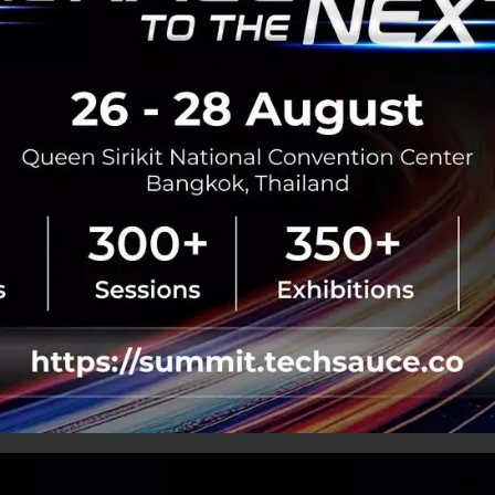
 Developer Summit อีกหนึ่งสัมมนาใหม่ที่จะพูดถึงการประยุกต์ใ
 4.0
์พร้อมรัตน์
ผู้อำนวยการสถาบันยานยนต์ กล่าวว่า “Automotiv
วิชาการแห่งวงการอุตสาหกรรมยานยนต์ จัดโดย สถาบันยานยนต
ึ่งได้ดำเนินการมาอย่างต่อเนื่องเข้าสู่ปีที่ 12 แล้ว ในแต่ละปี 
กต่างกันออกไปที่สอดคล้องกับการเปลี่ยนแปลงของแนวโน้มอุ
ทคโนโลยีและนวัตกรรมที่ไม่หยุดนิ่ง โดยในปีนี้ ได้นำเสนอภายใ
igence for Automotive Industry (AI4AI) ปัญญาประดิษฐ์ ขับเคล
ุประสงค์เพื่อนำเสนอองค์ความรู้และแนวโน้มการพัฒนาเทคโน
นต์ และการใช้งานในระบบนิเวศน์ยานยนต์สมัยใหม่ ซึ่งช่ว
ช้งาน รวมไปถึงเพิ่มประสิทธิภาพในกระบวนการผลิต และการเ
ๆ ที่มีเทคโนโลยีปัญญาประดิษฐ์เป็นส่วนประกอบสำคัญ เพื่อเต
นอนาคต