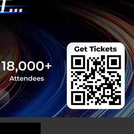
ช้ AI เพื่อยกระดับ
e Summit” คือสุด
์ ร่วมกับ อาร์
จะมีการนำเสนอความรู้
ตสาหกรรมยานยนต์
ต้แนวคิด
ื่อนยานยนต์สู่
โลยีปัญญาประดิษฐ์
ยเสริมความปลอดภัย
ดินทางผ่านการใช้
รียมพร้อมรับมือกับ