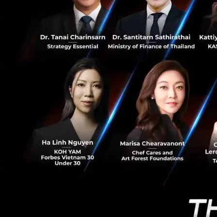
4.7K
อนาคต “AI4AI
TAPMA Confer
พร้อมรับมือ
และความผันผ
FACTECH FOCU
ได้ครอบคลุม
เพิ่มความทัน
NEPCON Forum
4.0”
Plastic Foru
Robotics & A
ผลิตคาร์บอนต
Economic Dia
วิกฤติธุรกิจไ
Surface & Co
Technologies