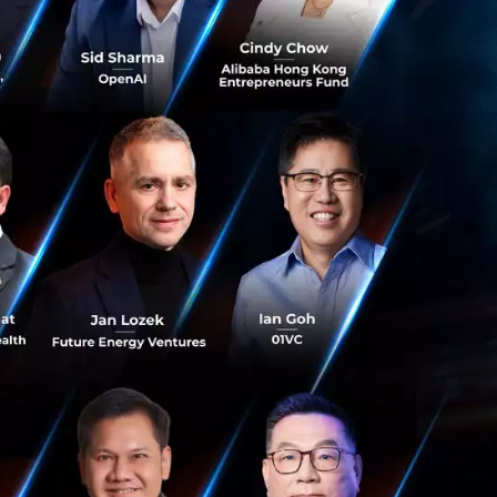
งบริการ
พแวดล้อมที่มี
ื่อตรวจสอบสุขภาพ
โรคพาร์กินสันได้
บริบททางเศรษฐกิจ