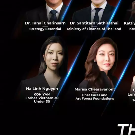
1
และวัฒนธรรมที่แตก
ต้องการของผู้บริโ
(Preventive Care) 
Hackathon ที่โร
Hackathon ‘Scalin
แพทยศาสตร์ศิริราช
สุขภาพผู้สูงอายุใ
เพียงแต่ในแวดวงกา
ใหม่ๆ เพื่อให้ผู้ส
เปลี่ยนแปลงให้กับโ
ไฮไลท์สำคัญ