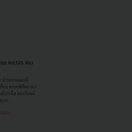
เทียม ArcGIS ส่อง
ส
nd นำระบบแผนที่
เทียม ตรวจพิกัดแปลง
วามโปร่งใส ตอบโจทย์
ุนก...
 Team