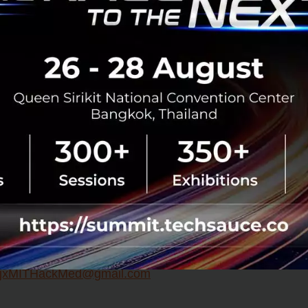
าการ: วันที่ 29 ตุลาคม 2567 พบกับผู้เชี่ยวชาญระดับโลก สตา
นความรู้และร่วมกันหาทางออกที่ยั่งยืนในการดูแลผู้สูงอายุ
caling Aged Care in Developing Countries”: วันที่ 1-3 พฤ
้งยิ่งใหญ่ที่เปิดโอกาสให้ทุกคนที่มีไอเดีย ไม่ว่าจะเป็นนักเรียน
ประชาชนทั่วไป มาร่วมกันสร้างสรรค์และระดมไอเดียนวัตกรรมเพื่
lden Tickets” เข้าร่วม ‘MIT Grand Hack 2025’ ที่สหรัฐอเมริ
h Tech และต้องการมีส่วนร่วมในการสร้างอนาคต อย่าพลาด 
ชพยาบาล มหาวิทยาลัยมหิดล!
Hackathon วันนี้:
w.SirirajxMITHackingMedicine.com
rajxMITHackMed@gmail.com