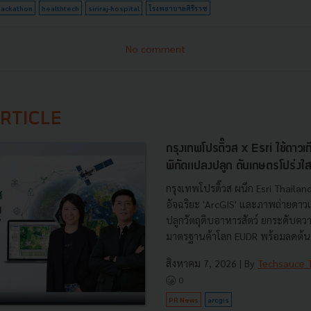
hackathon
healthtech
siriraj-hospital
โรงพยาบาลศิริราช
No comment
RTICLE
กรุงเทพโปรดิ๊วส x Esri ใช้ดาว
พิกัดแปลงปลูก ดันเกษตรโปร่งใ
กรุงเทพโปรดิ๊วส ผนึก Esri Thaila
อัจฉริยะ 'ArcGIS' และภาพถ่ายดาว
ปลูกวัตถุดิบอาหารสัตว์ ยกระดับค
มาตรฐานค้าโลก EUDR พร้อมลดต้นท
สิงหาคม 7, 2026
| By
Techsauce
0
PR News
arcgis