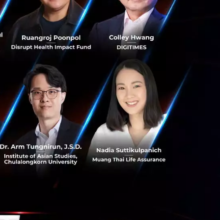
บพฤติกรรมและความ
คและส่งเสริมสุขภาพ
ว่าง MIT และคณะ
กระดับการดูแล
มมากยิ่งขึ้น ไม่
งสรรค์นวัตกรรม
ู้คน สร้างความ
ทียม