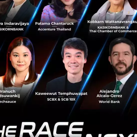
ต่างกัน พร้อมเน้นย้ำถึงความจำเป็นในการปรับตัวให้เข้ากั
ภคที่เปลี่ยนแปลงไป รวมถึงการให้ความสำคัญกับการป้องกันโร
มากขึ้น
งพยาบาลศิริราช: ร่วมสร้างอนาคต Health Tech
g Aged Care in Developing Countries’ ความร่วมมือกันระห
พยาบาล มหาวิทยาลัยมหิดล ในครั้งนี้ถือเป็นก้าวสำคัญที่จะย
นประเทศไทยและเอเชียตะวันออกเฉียงใต้ให้ก้าวหน้าและครอบคลุ
รแพทย์เท่านั้น แต่ยังเปิดโอกาสให้ทุกสาขาอาชีพมาร่วมสร้า
ูงอายุได้รับการดูแลอย่างครบวงจร ช่วยยกระดับคุณภาพชีวิตของผ
ลก สร้างอนาคตของ Health Tech ที่ทุกคนเข้าถึงได้อย่างเท่าเ