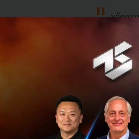
นวัตกรรม
สาธารณสุขทั่
Zen Chu มองเห็นศ
ที่มีวัฒนธรรม "Mo
สำคัญกับสุขภาพและ
Tech เติบโตอย่าง
AI และ IoT: อนา