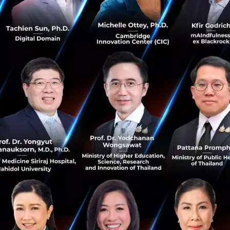
ีจะเป็นเครื่องมือสำคัญในการเพิ่มการเข้าถึ
ดค่าใช้จ่ายในการรักษาพยาบาลลงได้
ญในการดูแลสุขภาพมากขึ้น โดยเฉพาะการดูแลผู้สูงอายุในสภา
 การใช้อุปกรณ์ IoT เช่นกาต้มน้ำที่เชื่อมต่ออินเทอร์เน็ต เพ
แม้แต่การพัฒนารีโมทคอนโทรลที่สามารถตรวจจับอาการสั่นจาก
โลยีเหล่านี้ไปใช้ในประเทศกำลังพัฒนายังจำเป็นต้องคำนึงถึง