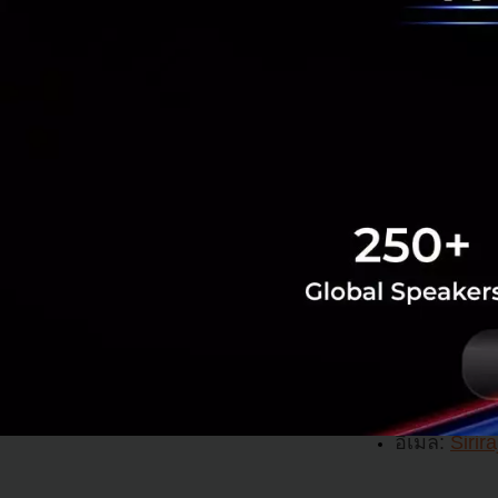
งานประชุมวิช
ที่จะมาแบ่งปั
Hackathon “S
Hackathon ครั
วิชาการ หรือ
จะได้รับ “Go
หากคุณสนใจ Healt
แพทยศาสตร์ศิริรา
ลงทะเบียนเข้าร่วม 
เว็บไซต์: 
ww
อีเมล: 
Siri