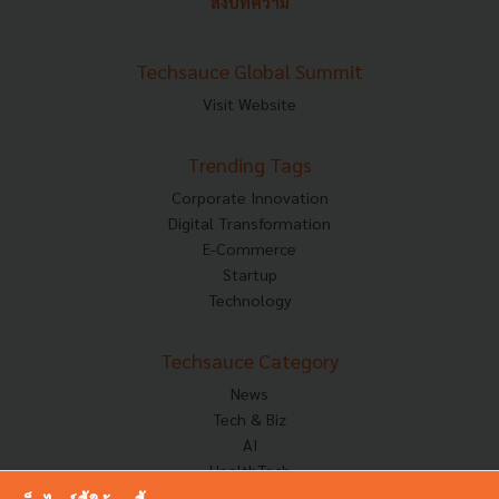
ส่งบทความ
Techsauce Global Summit
Visit Website
Trending Tags
Corporate Innovation
Digital Transformation
E-Commerce
Startup
Technology
Techsauce Category
News
Tech & Biz
AI
HealthTech
Exec Insight