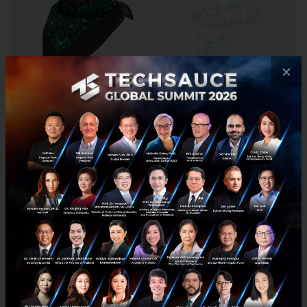
×
เพื่อเป็นการเฉลิมฉลองการเปิดตัวคอลเลกชันนี้ Pomelo
จะจัดงาน Pomelo X Grab Livestream Show สุดพิเศษบน
แอป Pomelo และ Facebook ในวันจันทร์ที่ 28 ธันวาคม
เวลา 19:00 น. พร้อมกิจกรรม Giveaway สุดพิเศษบนโซ
เชียลมีเดียและช่องทางไลฟ์สตรีม เพื่อให้แฟนๆ ของทั้ง
สองแบรนด์ได้มีโอกาสลุ้นรับไอเท็มสุดลิมิเต็ดจากคอลเลก
ชันนี้
“Pomelo X Grab Capsule Collection” จะวางจำหน่าย