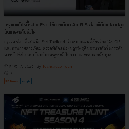
กรุงเทพโปรดิ๊วส x Esri ใช้ดาวเทียม ArcGIS ส่องพิกัดแปลงปลูก
ดันเกษตรโปร่งใส
กรุงเทพโปรดิ๊วส ผนึก Esri Thailand นำระบบแผนที่อัจฉริยะ 'ArcGIS'
และภาพถ่ายดาวเทียม ตรวจพิกัดแปลงปลูกวัตถุดิบอาหารสัตว์ ยกระดับ
ความโปร่งใส ตอบโจทย์มาตรฐานค้าโลก EUDR พร้อมลดต้นทุนก...
สิงหาคม 7, 2026
| By
Techsauce Team
0
PR News
arcgis