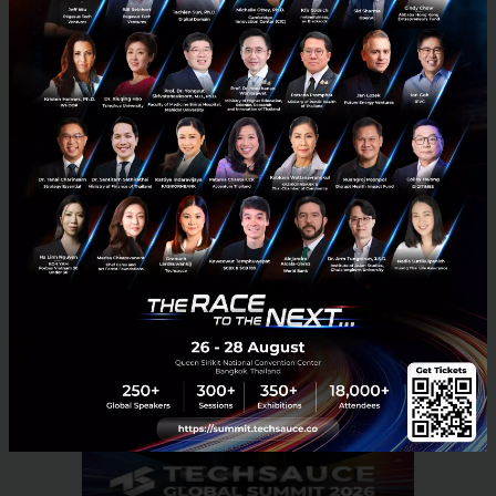
ประสานระบบพลังงานไฮบริด ใช้พลังงานไฟฟ้า 600-
3,000 วัตต์ต่อชั่วโมง ขึ้นอยู่กับปริมาณฝุ่นในแต่ละวัน และ
ใช้ปริมาณน้ำในระบบเพียง 50 ลิตรต่อวัน และมีระบบ
หมุนเวียนน้ำบางส่วนให้สามารถนำกลับมาใช้ใหม่ ผ่าน
การฆ่าเชื้อด้วยเทคโนโลยีโอโซนและระบบกรองน้ำ
PR News
risc
air-pollution
sustainable-development-goals
No comment