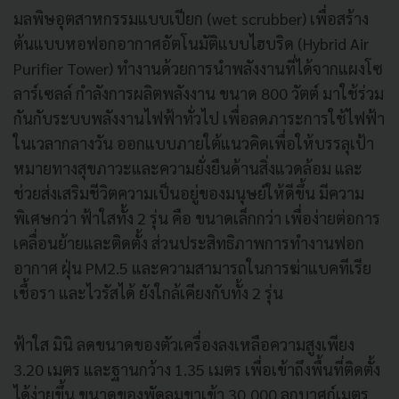
มลพิษอุตสาหกรรมแบบเปียก (wet scrubber) เพื่อสร้าง
ต้นแบบหอฟอกอากาศอัตโนมัติแบบไฮบริด (Hybrid Air
Purifier Tower) ทำงานด้วยการนำพลังงานที่ได้จากแผงโซ
ลาร์เซลล์ กำลังการผลิตพลังงาน ขนาด 800 วัตต์ มาใช้ร่วม
กันกับระบบพลังงานไฟฟ้าทั่วไป เพื่อลดภาระการใช้ไฟฟ้า
ในเวลากลางวัน ออกแบบภายใต้แนวคิดเพื่อให้บรรลุเป้า
หมายทางสุขภาวะและความยั่งยืนด้านสิ่งแวดล้อม และ
ช่วยส่งเสริมชีวิตความเป็นอยู่ของมนุษย์ให้ดีขึ้น มีความ
พิเศษกว่า ฟ้าใสทั้ง 2 รุ่น คือ ขนาดเล็กกว่า เพื่อง่ายต่อการ
เคลื่อนย้ายและติดตั้ง ส่วนประสิทธิภาพการทำงานฟอก
อากาศ ฝุ่น PM2.5 และความสามารถในการฆ่าแบคทีเรีย
เชื้อรา และไวรัสได้ ยังใกล้เคียงกับทั้ง 2 รุ่น
ฟ้าใส มินิ ลดขนาดของตัวเครื่องลงเหลือความสูงเพียง
3.20 เมตร และฐานกว้าง 1.35 เมตร เพื่อเข้าถึงพื้นที่ติดตั้ง
ได้ง่ายขึ้น ขนาดของพัดลมขาเข้า 30,000 ลูกบาศก์เมตร