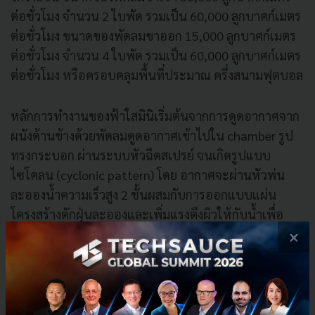
ต่อชั่วโมง จำนวน 2 ใบพัด รวมเป็น 60,000 ลูกบาศก์เมตร
ต่อชั่วโมง ขนาดของพัดลมขาออก 15,000 ลูกบาศก์เมตร
ต่อชั่วโมง จำนวน 4 ใบพัด รวมเป็น 60,000 ลูกบาศก์เมตร
ต่อชั่วโมง หรือครอบคลุมพื้นที่ประมาณ ครึ่งสนามฟุตบอล
หลักการทำงานของฟ้าใสมินิเริ่มต้นจากการดูดอากาศจาก
ผนังด้านข้างด้วยพัดลมดูดอากาศเข้าไปใน chamber รูป
ทรงกระบอก ผ่านระบบหัวฉีดสเปรย์ จนเกิดรูปแบบ
ไซโคลน (cyclonic pattern) โดย อากาศจะผ่านหัวพ่น
ละอองน้ำความเร็วสูง 2 ชั้นผสมกับการออกแบบแผ่น
โครงสร้างดักฝุ่นละอองและเพิ่มแรงตึงผิวให้กับน้ำเพื่อ
ประสิทธิภาพที่ดียิ่งขึ้น สามารถดักจับฝุ่นที่มีอนุภาคเล็กได้
×
ถึง 0.3 ไมครอน ที่มีขนาดเล็กกว่าฝุ่น PM 2.5 และ PM 10
อากาศที่ออกมาจะผ่านการฆ่าเชื้อโรคด้วยระบบ UVGI
เพื่อให้เกิดอากาศสะอาด และปล่อยลมออกมาในตำแหน่ง
ที่คนใช้งาน โดยมีใบพัดช่วยดึงให้ได้ปริมาตรตามต้องการ