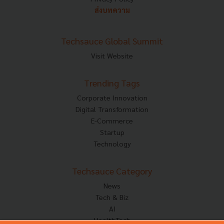
ส่งบทความ
Techsauce Global Summit
Visit Website
Trending Tags
Corporate Innovation
Digital Transformation
E-Commerce
Startup
Technology
Techsauce Category
News
Tech & Biz
AI
HealthTech