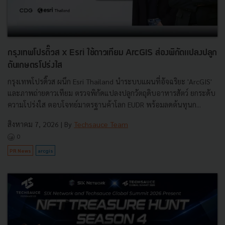
กรุงเทพโปรดิ๊วส x Esri ใช้ดาวเทียม ArcGIS ส่องพิกัดแปลงปลูก
ดันเกษตรโปร่งใส
กรุงเทพโปรดิ๊วส ผนึก Esri Thailand นำระบบแผนที่อัจฉริยะ 'ArcGIS'
และภาพถ่ายดาวเทียม ตรวจพิกัดแปลงปลูกวัตถุดิบอาหารสัตว์ ยกระดับ
ความโปร่งใส ตอบโจทย์มาตรฐานค้าโลก EUDR พร้อมลดต้นทุนก...
สิงหาคม 7, 2026
| By
Techsauce Team
0
PR News
arcgis